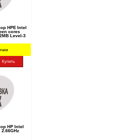
ор HPE Intel
een cores
22MB Level-3
ичии
Купить
ор HP Intel
e 2.66GHz