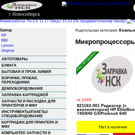
г Новосибирск
Режим работы: Пн-Сб: 11-17 Обед с 13-14 (По предварительному звонку)
Компью
Бренд
Родительская категория:
HP
Микропроцессоры
IBM
Lenovo
Original
РАСПРОДАЖА
АВТОТОВАРЫ
БУМАГА
БЫТОВАЯ И ПРОФ. ХИМИЯ
ВОРОНКИ, ПРОБКИ,
ПЕРЕХОДНИКИ
ДЕМООБОРУДОВАНИЕ
ЗАПРАВКА КАРТРИДЖЕЙ
vt-1049
ЗАПЧАСТИ И РАСХОДКА ДЛЯ
821163-001 Радиатор (с
ПРИНТЕРОВ И МФУ
вентилятором) HP EliteBoo
ИНСТРУМЕНТЫ/ПАКЕТЫ/
745/840 G3/Probook 640
СПЕЦОБОРУДОВАНИЕ
КАРТРИДЖИ ДЛЯ ПРИНТЕРА И
МФУ
Нет в наличии
КОМПЬЮТЕР. ЗАПЧАСТИ И