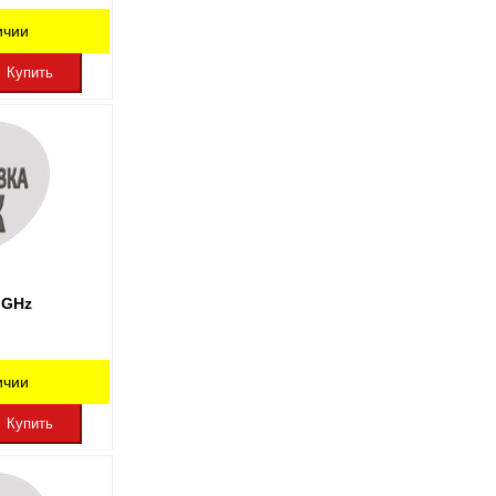
ичии
Купить
 GHz
ичии
Купить