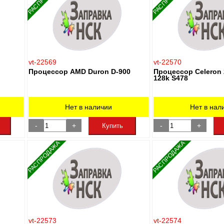
vt-22569
vt-22570
Процессор AMD Duron D-900
Процессор Celeron
128k S478
Нет в наличии
Нет в нал
-
+
-
+
Купить
РАСПРОДАЖА
РАСПРОДАЖА
vt-22573
vt-22574