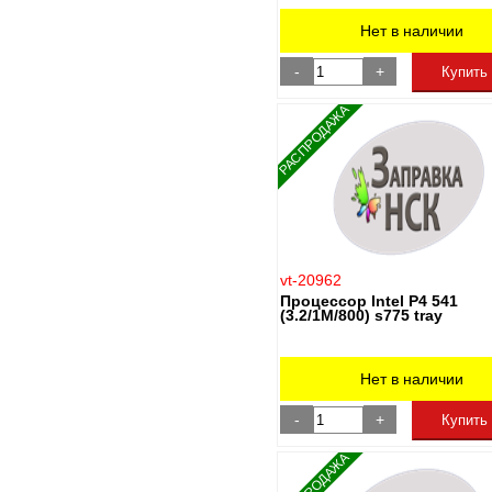
Нет в наличии
-
+
Купить
РАСПРОДАЖА
vt-20962
Процессор Intel P4 541
(3.2/1M/800) s775 tray
Нет в наличии
-
+
Купить
РАСПРОДАЖА