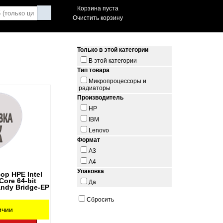
Корзина пуста
Очистить корзину
Только в этой категории
В этой категории
Тип товара
Микропроцессоры и
радиаторы
Производитель
HP
IBM
Lenovo
Формат
A3
A4
Упаковка
ор HPE Intel
ore 64-bit
Да
andy Bridge-EP
Сбросить
ичии