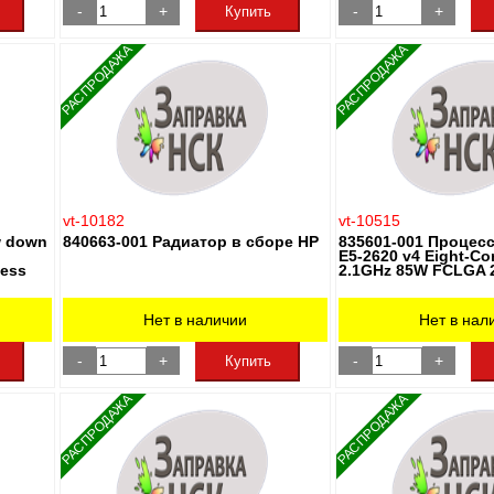
-
+
-
+
Купить
РАСПРОДАЖА
РАСПРОДАЖА
vt-10182
vt-10515
w down
840663-001 Радиатор в сборе HP
835601-001 Процесс
d
E5-2620 v4 Eight-Co
less
2.1GHz 85W FCLGA 2
Нет в наличии
Нет в нал
-
+
-
+
Купить
РАСПРОДАЖА
РАСПРОДАЖА