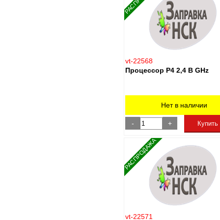
vt-22568
Процессор Р4 2,4 B GHz
Нет в наличии
-
+
Купить
РАСПРОДАЖА
vt-22571