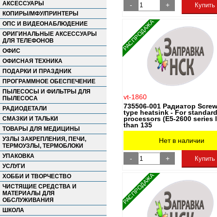
АКСЕССУАРЫ
-
+
Купить
КОПИРЫ/МФУ/ПРИНТЕРЫ
РАСПРОДАЖА
ОПС И ВИДЕОНАБЛЮДЕНИЕ
ОРИГИНАЛЬНЫЕ АКСЕССУАРЫ
ДЛЯ ТЕЛЕФОНОВ
ОФИС
ОФИСНАЯ ТЕХНИКА
ПОДАРКИ И ПРАЗДНИК
ПРОГРАММНОЕ ОБЕСПЕЧЕНИЕ
ПЫЛЕСОСЫ И ФИЛЬТРЫ ДЛЯ
vt-1860
ПЫЛЕСОСА
735506-001 Радиатор Scre
РАДИОДЕТАЛИ
type heatsink - For standar
processors (E5-2600 series 
СМАЗКИ И ТАЛЬКИ
than 135
ТОВАРЫ ДЛЯ МЕДИЦИНЫ
УЗЛЫ ЗАКРЕПЛЕНИЯ, ПЕЧИ,
Нет в наличии
ТЕРМОУЗЛЫ, ТЕРМОБЛОКИ
УПАКОВКА
-
+
Купить
УСЛУГИ
РАСПРОДАЖА
ХОББИ И ТВОРЧЕСТВО
ЧИСТЯЩИЕ СРЕДСТВА И
МАТЕРИАЛЫ ДЛЯ
ОБСЛУЖИВАНИЯ
ШКОЛА