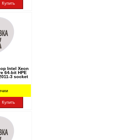
Купить
ор Intel Xeon
re 64-bit HPE
011-3 socket
ичии
Купить