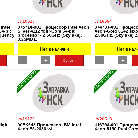
vt-10525
vt-16554
Intel
875714-001 Процессор Intel Xeon
874733-001 Процесс
64-bit
Silver 4112 four-Core 64-bit
Xeon-Gold 6142 sixt
equency
processor - 2.60GHz (Skylake),
2.60GHz, (Skylake) 
8.25MB L
Нет в наличии
Нет в нал
-
+
-
+
Купить
РАСПРОДАЖА
РАСПРОДАЖА
vt-19129
vt-20513
High
00FK643 Процессор IBM Intel
416798-001 Процесс
Xeon E5-2630 v3
Xeon 5150 Dual Cor