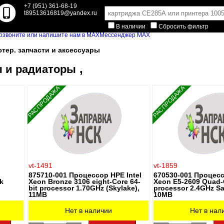
+7 (951) 361-68-19
t89513616819@yandex.ru
В наличии
Сбросить фильтр
Мессенджер MAX
тер. запчасти и аксессуары
,
 и радиаторы
РАСПРОДАЖА
РАСПРОДАЖА
vt-1491
vt-1859
875710-001 Процессор HPE Intel
670530-001 Процесс
k
Xeon Bronze 3106 eight-Core 64-
Xeon E5-2609 Quad-C
bit processor 1.70GHz (Skylake),
processor 2.4GHz S
11MB
10MB
Нет в наличии
Нет в нал