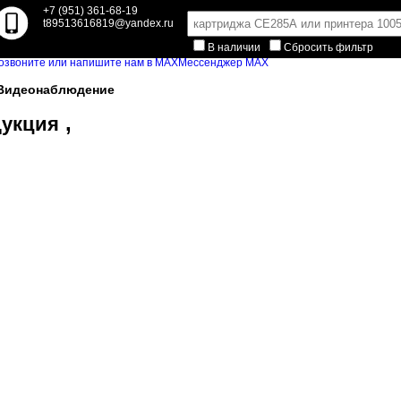
+7 (951) 361-68-19
t89513616819@yandex.ru
В наличии
Сбросить фильтр
Мессенджер MAX
Видеонаблюдение
,
дукция