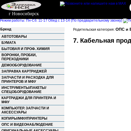
г Новосибирск
Режим работы: Пн-Сб: 11-17 Обед с 13-14 (По предварительному звонку)
ОПС и 
Бренд
Родительская категория:
АВТОТОВАРЫ
7. Кабельная про
БУМАГА
БЫТОВАЯ И ПРОФ. ХИМИЯ
ВОРОНКИ, ПРОБКИ,
ПЕРЕХОДНИКИ
ДЕМООБОРУДОВАНИЕ
ЗАПРАВКА КАРТРИДЖЕЙ
ЗАПЧАСТИ И РАСХОДКА ДЛЯ
ПРИНТЕРОВ И МФУ
ИНСТРУМЕНТЫ/ПАКЕТЫ/
СПЕЦОБОРУДОВАНИЕ
КАРТРИДЖИ ДЛЯ ПРИНТЕРА И
МФУ
КОМПЬЮТЕР. ЗАПЧАСТИ И
АКСЕССУАРЫ
КОПИРЫ/МФУ/ПРИНТЕРЫ
ОПС И ВИДЕОНАБЛЮДЕНИЕ
ОРИГИНАЛЬНЫЕ АКСЕССУАРЫ