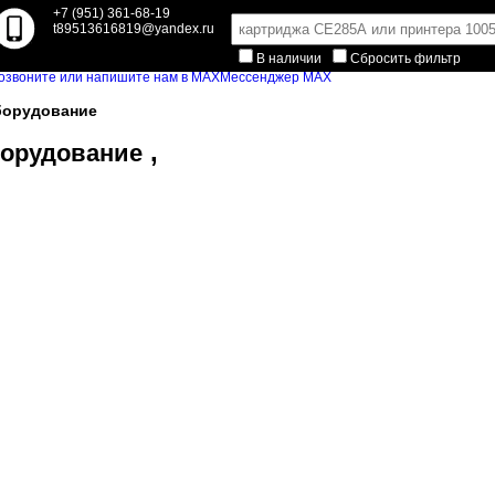
+7 (951) 361-68-19
t89513616819@yandex.ru
В наличии
Сбросить фильтр
Мессенджер MAX
орудование
,
борудование