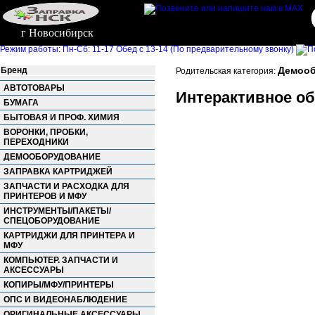
г Новосибирск
Режим работы: Пн-Сб: 11-17 Обед с 13-14 (По предварительному звонку)
Демооб
Бренд
Родительская категория:
АВТОТОВАРЫ
Интерактивное о
БУМАГА
БЫТОВАЯ И ПРОФ. ХИМИЯ
ВОРОНКИ, ПРОБКИ,
ПЕРЕХОДНИКИ
ДЕМООБОРУДОВАНИЕ
ЗАПРАВКА КАРТРИДЖЕЙ
ЗАПЧАСТИ И РАСХОДКА ДЛЯ
ПРИНТЕРОВ И МФУ
ИНСТРУМЕНТЫ/ПАКЕТЫ/
СПЕЦОБОРУДОВАНИЕ
КАРТРИДЖИ ДЛЯ ПРИНТЕРА И
МФУ
КОМПЬЮТЕР. ЗАПЧАСТИ И
АКСЕССУАРЫ
КОПИРЫ/МФУ/ПРИНТЕРЫ
ОПС И ВИДЕОНАБЛЮДЕНИЕ
ОРИГИНАЛЬНЫЕ АКСЕССУАРЫ