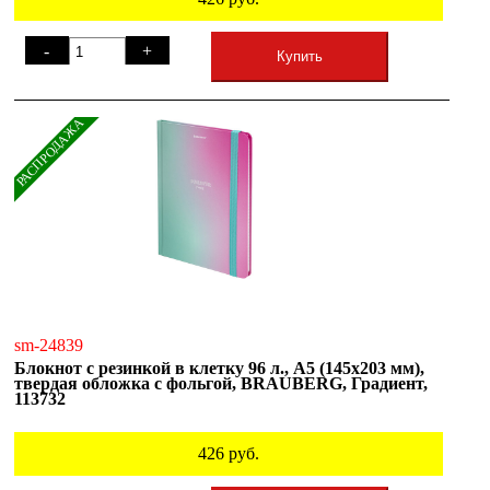
-
+
Купить
РАСПРОДАЖА
sm-24839
Блокнот с резинкой в клетку 96 л., А5 (145х203 мм),
твердая обложка с фольгой, BRAUBERG, Градиент,
113732
426
руб.