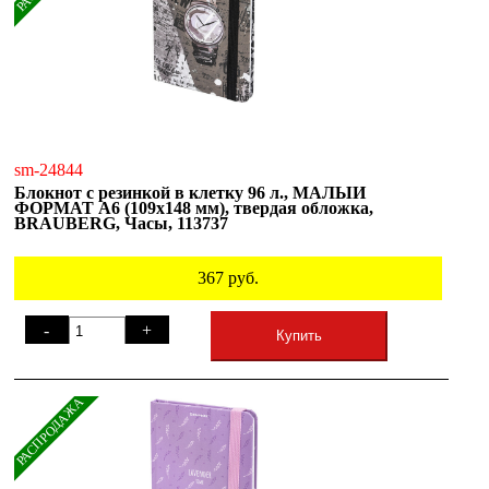
sm-24844
Блокнот с резинкой в клетку 96 л., МАЛЫЙ
ФОРМАТ А6 (109х148 мм), твердая обложка,
BRAUBERG, Часы, 113737
367
руб.
-
+
Купить
РАСПРОДАЖА