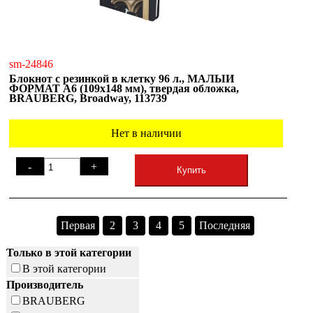
sm-24846
Блокнот с резинкой в клетку 96 л., МАЛЫЙ
ФОРМАТ А6 (109х148 мм), твердая обложка,
BRAUBERG, Broadway, 113739
Нет в наличии
-
+
Купить
Первая
2
3
4
5
Последняя
Только в этой категории
В этой категории
Производитель
BRAUBERG