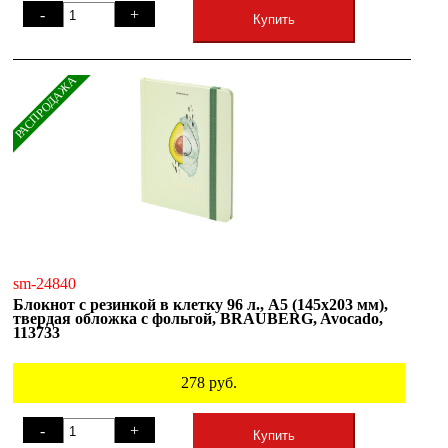
-
+
Купить
РАСПРОДАЖА
sm-24840
Блокнот с резинкой в клетку 96 л., А5 (145х203 мм),
твердая обложка с фольгой, BRAUBERG, Avocado,
113733
278
руб.
-
+
Купить