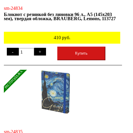
sm-24834
Блокнот с резинкой без линовки 96 л., А5 (145х203
мм), твердая обложка, BRAUBERG, Lemons, 113727
410
руб.
-
+
Купить
РАСПРОДАЖА
sm-24835