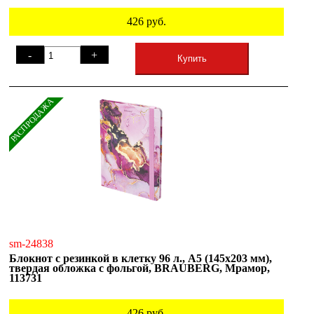
426
руб.
-
+
Купить
РАСПРОДАЖА
sm-24838
Блокнот с резинкой в клетку 96 л., А5 (145х203 мм),
твердая обложка с фольгой, BRAUBERG, Мрамор,
113731
426
руб.