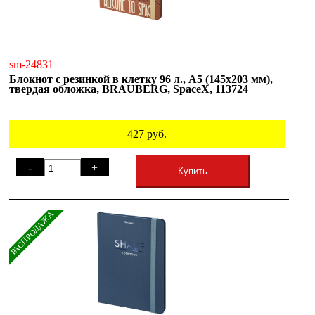
sm-24831
Блокнот с резинкой в клетку 96 л., А5 (145х203 мм),
твердая обложка, BRAUBERG, SpaceX, 113724
427
руб.
-
+
Купить
РАСПРОДАЖА