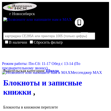
г Новосибирск
В наличии
Сбросить фильтр
Корзина пуста
Очистить корзину
Режим работы: Пн-Сб: 11-17 Обед с 13-14 (По
предварительному звонку)
Родительская категория:
Школа
Мессенджер MAX
Блокноты и записные
книжки
,
Блокноты в книжном переплете