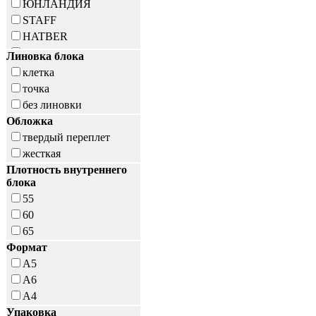
ЮНЛАНДИЯ
STAFF
HATBER
BRAUBERG KIDS
Линовка блока
CENTRUM
клетка
точка
без линовки
Обложка
твердый переплет
жесткая
Плотность внутреннего
блока
55
60
65
Формат
A5
А6
A4
Упаковка