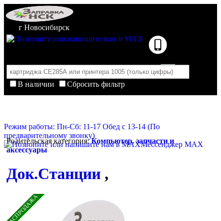
г Новосибирск
В наличии
Сбросить фильтр
Корзина пуста
Очистить корзину
Режим работы: Пн-Сб: 11-17 Обед с 13-14 (По
предварительному звонку)
Родительская категория:
Компьютер. запчасти и
Мессенджер MAX
аксессуары
Док.Станции
,
РАСПРОДАЖА