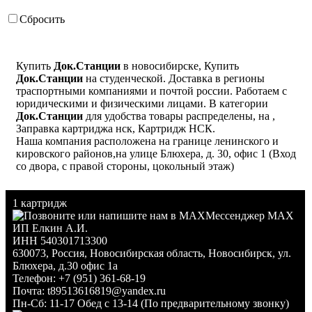
Сбросить
Купить
Док.Станции
в новосибирске, Купить
Док.Станции
на студенческой. Доставка в регионы
траспортными компаниями и почтой россии. Работаем с
юридическими и физическими лицами. В категории
Док.Станции
для удобства товары распределены, на ,
Заправка картриджа нск, Картридж НСК.
Наша компания расположена на границе ленинского и
кировского районов,на улице Блюхера, д. 30, офис 1 (Вход
со двора, с правой стороны, цокольный этаж)
1 картридж
Мессенджер MAX
ИП Елкин А.И.
ИНН 540301713300
630073
,
Россия
,
Новосибирская область
,
Новосибирск
,
ул.
Блюхера, д.30 офис 1а
Телефон:
+7 (951) 361-68-19
Почта:
t89513616819@yandex.ru
Пн-Сб: 11-17 Обед с 13-14 (По предварительному звонку)