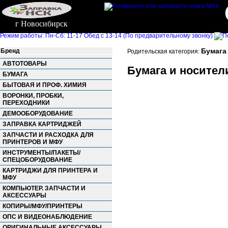
г Новосибирск
Режим работы: Пн-Сб: 11-17 Обед с 13-14 (По предварительному звонку)
Бумага
Бренд
Родительская категория:
АВТОТОВАРЫ
Бумага и носител
БУМАГА
БЫТОВАЯ И ПРОФ. ХИМИЯ
ВОРОНКИ, ПРОБКИ,
ПЕРЕХОДНИКИ
ДЕМООБОРУДОВАНИЕ
ЗАПРАВКА КАРТРИДЖЕЙ
ЗАПЧАСТИ И РАСХОДКА ДЛЯ
ПРИНТЕРОВ И МФУ
ИНСТРУМЕНТЫ/ПАКЕТЫ/
СПЕЦОБОРУДОВАНИЕ
КАРТРИДЖИ ДЛЯ ПРИНТЕРА И
МФУ
КОМПЬЮТЕР. ЗАПЧАСТИ И
АКСЕССУАРЫ
КОПИРЫ/МФУ/ПРИНТЕРЫ
ОПС И ВИДЕОНАБЛЮДЕНИЕ
ОРИГИНАЛЬНЫЕ АКСЕССУАРЫ