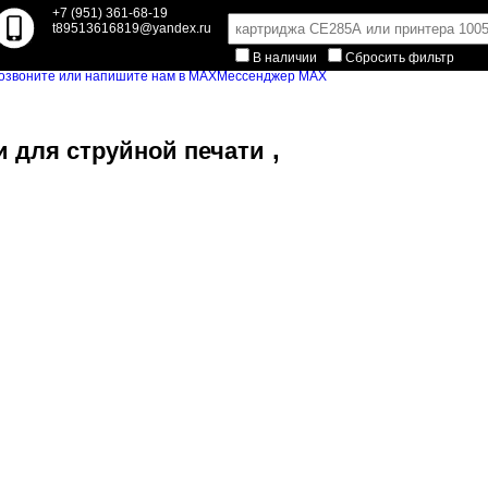
+7 (951) 361-68-19
t89513616819@yandex.ru
В наличии
Сбросить фильтр
Мессенджер MAX
,
и для струйной печати