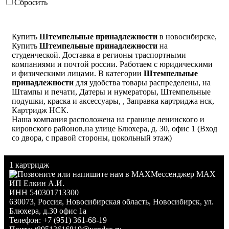
Сбросить
Купить
Штемпельные принадлежности
в новосибирске,
Купить
Штемпельные принадлежности
на
студенческой. Доставка в регионы траспортными
компаниями и почтой россии. Работаем с юридическими
и физическими лицами. В категории
Штемпельные
принадлежности
для удобства товары распределены, на
Штампы и печати, Датеры и нумераторы, Штемпельные
подушки, краска и аксессуары, , Заправка картриджа нск,
Картридж НСК.
Наша компания расположена на границе ленинского и
кировского районов,на улице Блюхера, д. 30, офис 1 (Вход
со двора, с правой стороны, цокольный этаж)
1 картридж
Мессенджер MAX
ИП Елкин А.И.
ИНН 540301713300
630073
,
Россия
,
Новосибирская область
,
Новосибирск
,
ул.
Блюхера, д.30 офис 1а
Телефон:
+7 (951) 361-68-19