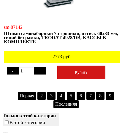
sm-87142
Штамп самонаборный 7-строчный, оттиск 60х33 мм,
синий без рамки, TRODAT 4928/DB, КАССЫ В
КОМПЛЕКТЕ
2773
руб.
-
+
Купить
Первая
2
3
4
5
6
7
8
9
Последняя
Только в этой категории
В этой категории