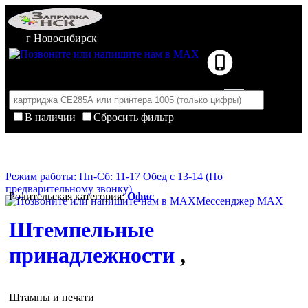
г Новосибирск
В наличии
Сбросить фильтр
Корзина пуста
Очистить корзину
Режим работы: Пн-Сб: 11-17 Обед с 13-14 (По
предварительному звонку)
Родительская категория:
Офис
Мессенджер MAX
Штемпельные
принадлежности
,
Штампы и печати