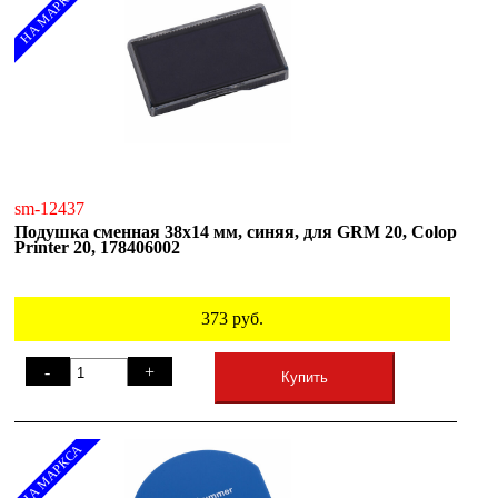
НА МАРКСА
sm-12437
Подушка сменная 38х14 мм, синяя, для GRM 20, Colop
Printer 20, 178406002
373
руб.
-
+
Купить
НА МАРКСА