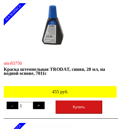
НА МАРКСА
sm-83750
Краска штемпельная TRODAT, синяя, 28 мл, на
водной основе, 7011с
455
руб.
-
+
Купить