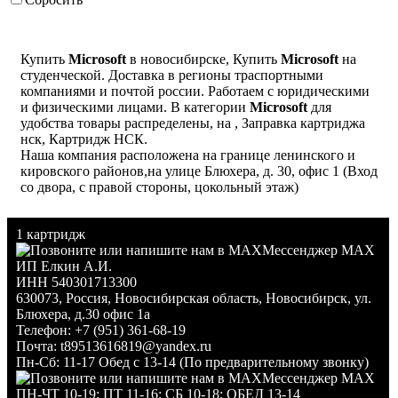
Купить
Microsoft
в новосибирске, Купить
Microsoft
на
студенческой. Доставка в регионы траспортными
компаниями и почтой россии. Работаем с юридическими
и физическими лицами. В категории
Microsoft
для
удобства товары распределены, на , Заправка картриджа
нск, Картридж НСК.
Наша компания расположена на границе ленинского и
кировского районов,на улице Блюхера, д. 30, офис 1 (Вход
со двора, с правой стороны, цокольный этаж)
1 картридж
Мессенджер MAX
ИП Елкин А.И.
ИНН 540301713300
630073
,
Россия
,
Новосибирская область
,
Новосибирск
,
ул.
Блюхера, д.30 офис 1а
Телефон:
+7 (951) 361-68-19
Почта:
t89513616819@yandex.ru
Пн-Сб: 11-17 Обед с 13-14 (По предварительному звонку)
Мессенджер MAX
ПН-ЧТ 10-19; ПТ 11-16; СБ 10-18; ОБЕД 13-14