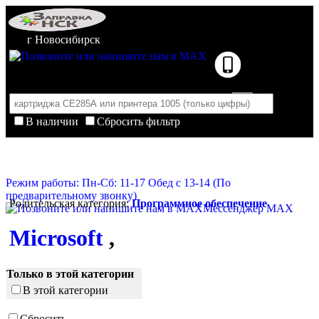
г Новосибирск
В наличии
Сбросить фильтр
Корзина пуста
Очистить корзину
Режим работы: Пн-Сб: 11-17 Обед с 13-14 (По
предварительному звонку)
Родительская категория:
Программное обеспечение
Мессенджер MAX
Microsoft
,
Только в этой категории
В этой категории
Сбросить