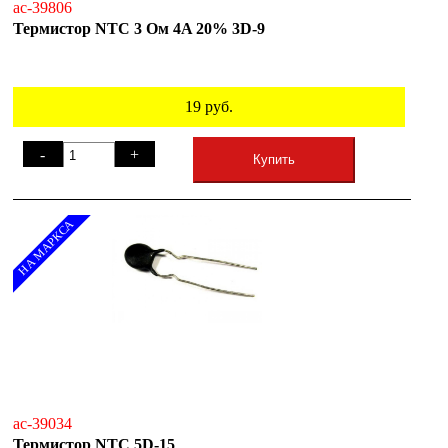
ac-39806
Термистор NTC 3 Ом 4A 20% 3D-9
19
руб.
-
+
Купить
НА МАРКСА
ac-39034
Термистор NTC 5D-15