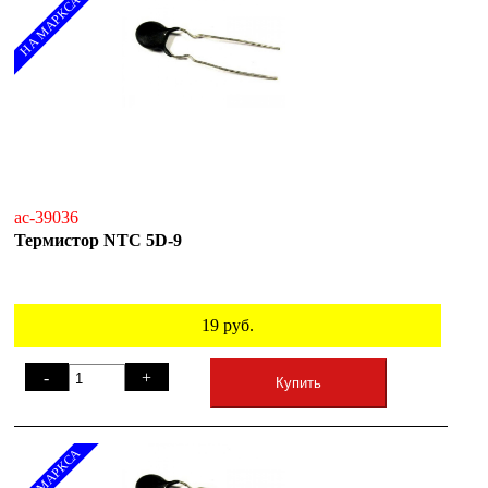
НА МАРКСА
ac-39036
Термистор NTC 5D-9
19
руб.
-
+
Купить
НА МАРКСА