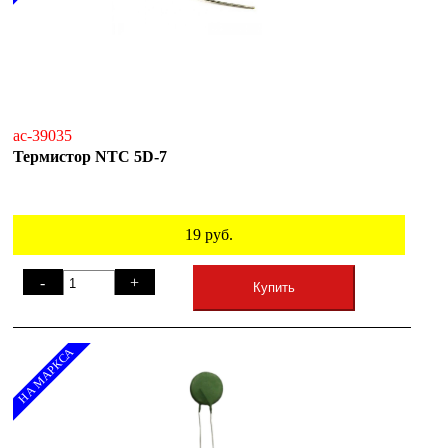
ac-39035
Термистор NTC 5D-7
19
руб.
-
+
Купить
НА МАРКСА