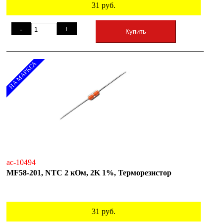
31
руб.
-
+
Купить
НА МАРКСА
ac-10494
MF58-201, NTC 2 кОм, 2K 1%, Терморезистор
31
руб.