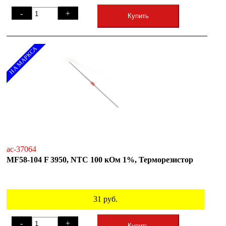
-
+
Купить
НА МАРКСА
ac-37064
MF58-104 F 3950, NTC 100 кОм 1%, Терморезистор
31
руб.
-
+
Купить