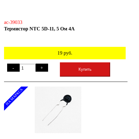
ac-39033
Термистор NTC 5D-11, 5 Ом 4А
19
руб.
-
+
Купить
НА МАРКСА