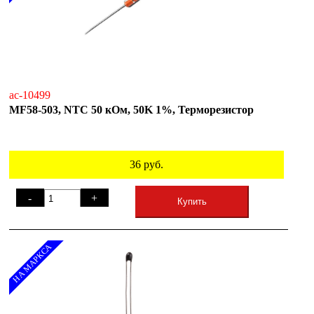
ac-10499
MF58-503, NTC 50 кОм, 50K 1%, Терморезистор
36
руб.
-
+
Купить
НА МАРКСА