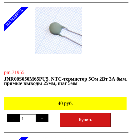
НА МАРКСА
pm-71955
JNR08S050M65PU5, NTC-термистор 5Ом 2Вт 3А 8мм,
прямые выводы 25мм, шаг 5мм
40
руб.
-
+
Купить