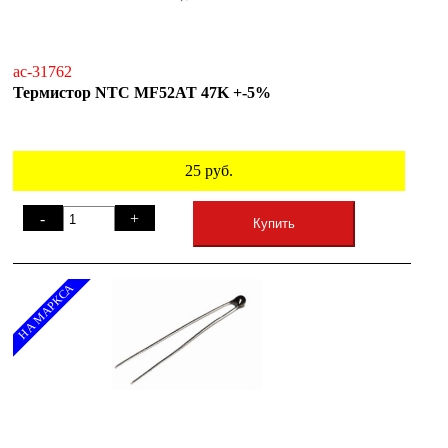
ac-31762
Термистор NTC MF52AT 47K +-5%
25
руб.
-
+
Купить
НА МАРКСА