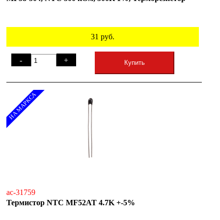
31
руб.
-
+
Купить
НА МАРКСА
ac-31759
Термистор NTC MF52AT 4.7K +-5%