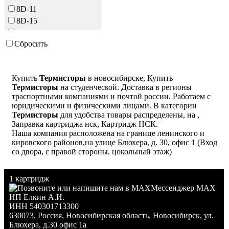
500-800
8D-11
500
8D-15
15D-15
Сбросить
16D-15
20D-15
22D-15
Купить
Термисторы
в новосибирске, Купить
130N01578
Термисторы
на студенческой. Доставка в регионы
1404-001541
траспортными компаниями и почтой россии. Работаем с
1404-001451
юридическими и физическими лицами. В категории
Термисторы
для удобства товары распределены, на ,
Заправка картриджа нск, Картридж НСК.
Наша компания расположена на границе ленинского и
кировского районов,на улице Блюхера, д. 30, офис 1 (Вход
со двора, с правой стороны, цокольный этаж)
1 картридж
Мессенджер MAX
ИП Елкин А.И.
ИНН 540301713300
630073
,
Россия
,
Новосибирская область
,
Новосибирск
,
ул.
Блюхера, д.30 офис 1а