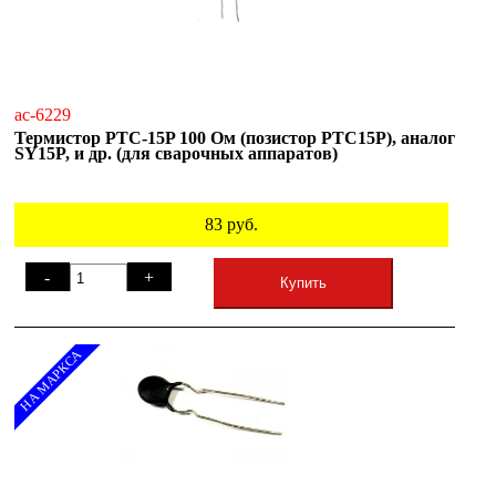
ac-6229
Термистор PTC-15P 100 Ом (позистор PTC15P), аналог
SY15P, и др. (для сварочных аппаратов)
83
руб.
-
+
Купить
НА МАРКСА