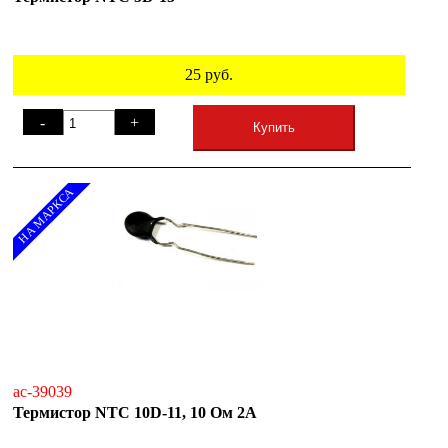
25
руб.
-
+
Купить
НА МАРКСА
ac-39039
Термистор NTC 10D-11, 10 Ом 2А