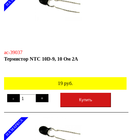
ac-39037
Термистор NTC 10D-9, 10 Ом 2А
19
руб.
-
+
Купить
НА МАРКСА