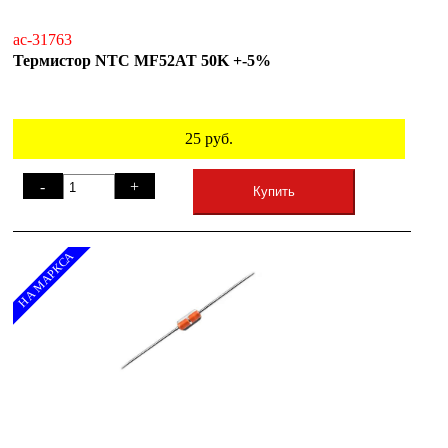
ac-31763
Термистор NTC MF52AT 50K +-5%
25
руб.
-
+
Купить
НА МАРКСА