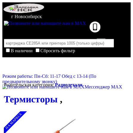
г Новосибирск
В наличии
Сбросить фильтр
Корзина пуста
Очистить корзину
Режим работы: Пн-Сб: 11-17 Обед с 13-14 (По
предварительному звонку)
Родительская категория:
Радиодетали
Мессенджер MAX
Термисторы
,
НА МАРКСА