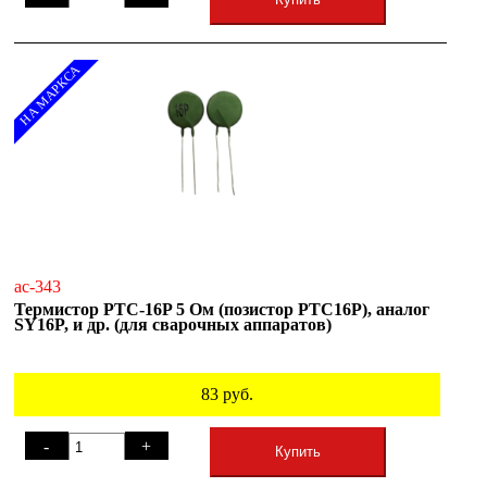
НА МАРКСА
ac-343
Термистор PTC-16P 5 Ом (позистор PTC16P), аналог
SY16P, и др. (для сварочных аппаратов)
83
руб.
-
+
Купить