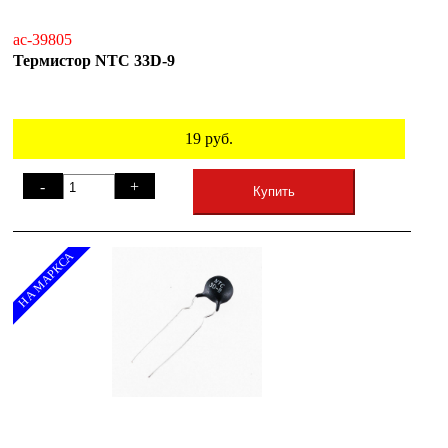
ac-39805
Термистор NTC 33D-9
19
руб.
-
+
Купить
НА МАРКСА