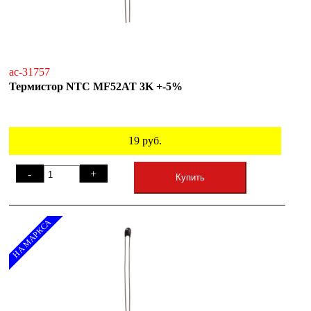
ac-31757
Термистор NTC MF52AT 3K +-5%
19
руб.
-
+
Купить
НА МАРКСА