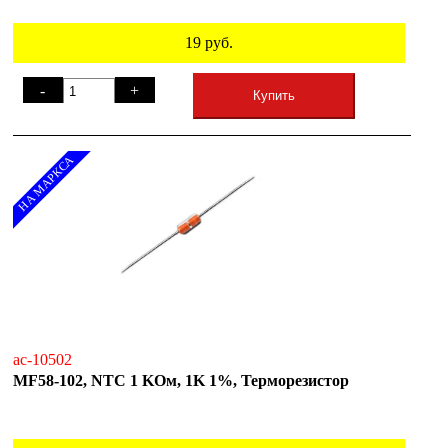
19
руб.
-
+
Купить
НА МАРКСА
ac-10502
MF58-102, NTC 1 KОм, 1K 1%, Терморезистор