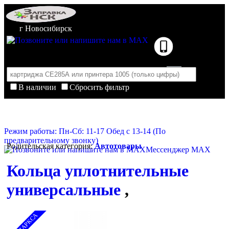
г Новосибирск
В наличии
Сбросить фильтр
Корзина пуста
Очистить корзину
Режим работы: Пн-Сб: 11-17 Обед с 13-14 (По
предварительному звонку)
Родительская категория:
Автотовары
Мессенджер MAX
Кольца уплотнительные
универсальные
,
НА МАРКСА