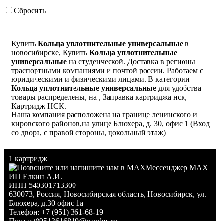
Сбросить
Купить
Кольца уплотнительные универсальные
в
новосибирске, Купить
Кольца уплотнительные
универсальные
на студенческой. Доставка в регионы
траспортными компаниями и почтой россии. Работаем с
юридическими и физическими лицами. В категории
Кольца уплотнительные универсальные
для удобства
товары распределены, на , Заправка картриджа нск,
Картридж НСК.
Наша компания расположена на границе ленинского и
кировского районов,на улице Блюхера, д. 30, офис 1 (Вход
со двора, с правой стороны, цокольный этаж)
1 картридж
Мессенджер MAX
ИП Елкин А.И.
ИНН 540301713300
630073
,
Россия
,
Новосибирская область
,
Новосибирск
,
ул.
Блюхера, д.30 офис 1а
Телефон:
+7 (951) 361-68-19
Почта:
t89513616819@yandex.ru