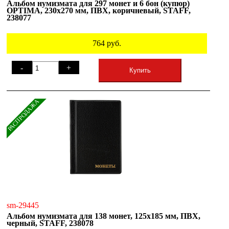
Альбом нумизмата для 297 монет и 6 бон (купюр)
OPTIMA, 230х270 мм, ПВХ, коричневый, STAFF,
238077
764
руб.
-
+
Купить
РАСПРОДАЖА
sm-29445
Альбом нумизмата для 138 монет, 125х185 мм, ПВХ,
черный, STAFF, 238078