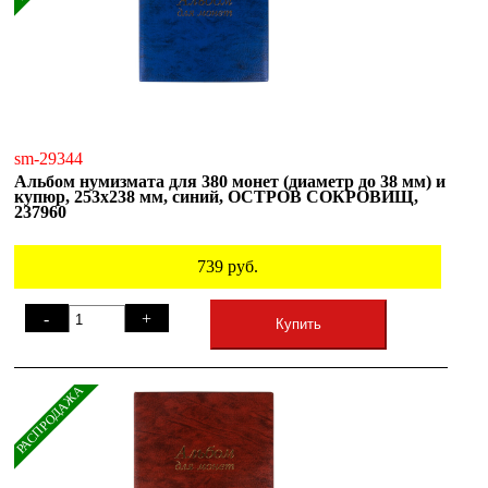
sm-29344
Альбом нумизмата для 380 монет (диаметр до 38 мм) и
купюр, 253х238 мм, синий, ОСТРОВ СОКРОВИЩ,
237960
739
руб.
-
+
Купить
РАСПРОДАЖА