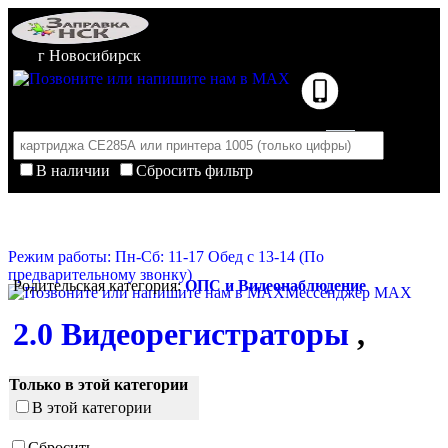
г Новосибирск
В наличии
Сбросить фильтр
Корзина пуста
Очистить корзину
Режим работы: Пн-Сб: 11-17 Обед с 13-14 (По
предварительному звонку)
Родительская категория:
ОПС и Видеонаблюдение
Мессенджер MAX
2.0 Видеорегистраторы
,
Только в этой категории
В этой категории
Сбросить