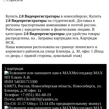
Купить
2.0 Видеорегистраторы
в новосибирске, Купить
2.0 Видеорегистраторы
на студенческой. Доставка в
регионы траспортными компаниями и почтой россии.
Работаем с юридическими и физическими лицами. В
категории
2.0 Видеорегистраторы
для удобства товары
распределены, на , Заправка картриджа нск, Картридж
НСК.
Наша компания расположена на границе ленинского и
кировского районов,на улице Блюхера, д. 30, офис 1 (Вход
со двора, с правой стороны, цокольный этаж)
1 картридж
Мессенджер MAX
ИП Елкин А.И.
ИНН 540301713300
630073
,
Россия
,
Новосибирская область
,
Новосибирск
,
ул.
Блюхера, д.30 офис 1а
Телефон:
+7 (951) 361-68-19
Почта:
t89513616819@yandex.ru
Пн-Сб: 11-17 Обед с 13-14 (По предварительному звонку)
Мессенджер MAX