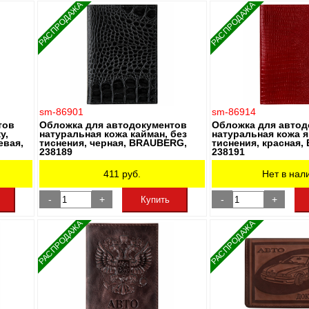
РАСПРОДАЖА
РАСПРОДАЖА
sm-86901
sm-86914
тов
Обложка для автодокументов
Обложка для автод
у,
натуральная кожа кайман, без
натуральная кожа я
вая,
тиснения, черная, BRAUBERG,
тиснения, красная
238189
238191
411
руб.
Нет в нал
-
+
-
+
Купить
РАСПРОДАЖА
РАСПРОДАЖА