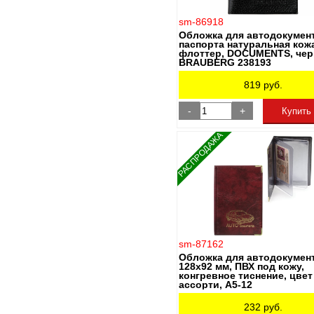
sm-86918
Обложка для автодокумен
паспорта натуральная кож
флоттер, DOCUMENTS, чер
BRAUBERG 238193
819
руб.
-
+
Купить
РАСПРОДАЖА
sm-87162
Обложка для автодокумен
128х92 мм, ПВХ под кожу,
конгревное тиснение, цвет
ассорти, А5-12
232
руб.