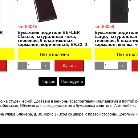
sm-88015
sm-88059
ER
Бумажник водителя BEFLER
Бумажник водител
Classic, натуральная кожа,
Largo, натуральная
тиснение, 6 пластиковых
тиснение, 6 пласти
карманов, коричневый, BV.22.-1
карманов, кнопка, 
BV.8.LG
Нет в наличии
Нет в нал
-
+
-
+
Купить
Первая
Последняя
то
на студенческой. Доставка в регионы траспортными компаниями и почтой р
обильные, Обложки для автодокументов и бумажники водителя, Автомобильный
 улице Блюхера, д. 30, офис 1 (Вход со двора, с правой стороны, цокольный