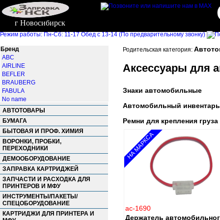
г Новосибирск
Режим работы: Пн-Сб: 11-17 Обед с 13-14 (По предварительному звонку)
Автот
Бренд
Родительская категория:
ABC
Аксессуары для а
AIRLINE
BEFLER
BRAUBERG
Знаки автомобильные
FABULA
No name
Автомобильный инвентарь
STAFF
АВТОТОВАРЫ
ТОП-СПИН
Ремни для крепления груза
БУМАГА
ФОЛИАНТ
БЫТОВАЯ И ПРОФ. ХИМИЯ
ФЭСТ
НА МАРКСА
ВОРОНКИ, ПРОБКИ,
ПЕРЕХОДНИКИ
ДЕМООБОРУДОВАНИЕ
ЗАПРАВКА КАРТРИДЖЕЙ
ЗАПЧАСТИ И РАСХОДКА ДЛЯ
ПРИНТЕРОВ И МФУ
ИНСТРУМЕНТЫ/ПАКЕТЫ/
СПЕЦОБОРУДОВАНИЕ
ac-1690
КАРТРИДЖИ ДЛЯ ПРИНТЕРА И
Держатель автомобильно