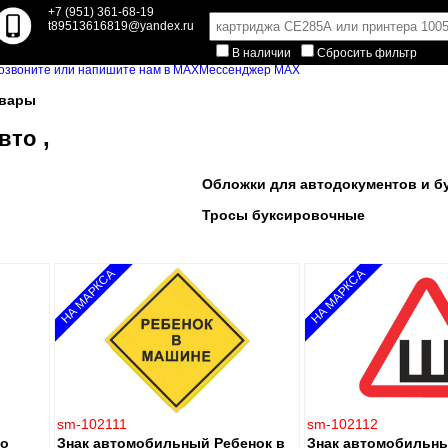
+7 (951) 361-68-19
t89513616819@yandex.ru
В наличии
Сбросить фильтр
Мессенджер MAX
овары
,
вто
Обложки для автодокументов и б
Тросы буксировочные
НА МАРКСА
НА МАРКСА
sm-102111
sm-102112
го
Знак автомобильный Ребенок в
Знак автомобильн