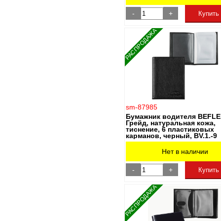
-
+
Купить
РАСПРОДАЖА
sm-87985
Бумажник водителя BEFL
Грейд, натуральная кожа,
тиснение, 6 пластиковых
карманов, черный, BV.1.-9
Нет в наличии
-
+
Купить
РАСПРОДАЖА