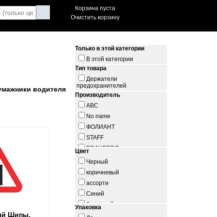
Корзина пуста
Очистить корзину
Только в этой категории
В этой категории
Тип товара
Держатели
предохранителей
умажники водителя
Производитель
ABC
No name
ФОЛИАНТ
STAFF
BRAUBERG
Цвет
ТОП-СПИН
Черный
BEFLER
коричневый
FABULA
ассорти
ФЭСТ
Синий
AIRLINE
бордовый
Упаковка
ый Шипы,