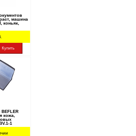
окументов
раст, машина
 коньяк,
.
Купить
я BEFLER
я кожа,
ковых
BV.1-1
ичии