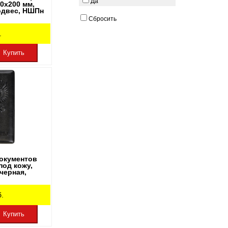
Да
0х200 мм,
одвес, НШПн
Сбросить
.
Купить
окументов
под кожу,
ерная,
.
Купить