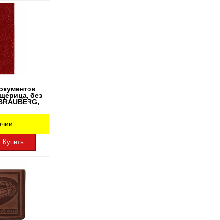
окументов
щерица, без
, BRAUBERG,
ичии
Купить