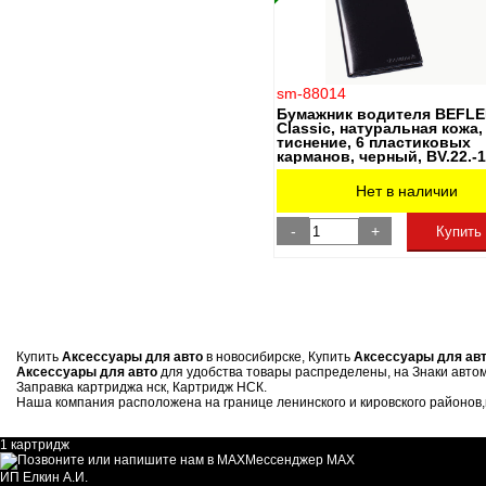
sm-88014
Бумажник водителя BEFL
Classic, натуральная кожа,
тиснение, 6 пластиковых
карманов, черный, BV.22.-1
Нет в наличии
-
+
Купить
Купить
Аксессуары для авто
в новосибирске, Купить
Аксессуары для ав
Аксессуары для авто
для удобства товары распределены, на Знаки автом
Заправка картриджа нск, Картридж НСК.
Наша компания расположена на границе ленинского и кировского районов,на
1 картридж
Мессенджер MAX
ИП Елкин А.И.