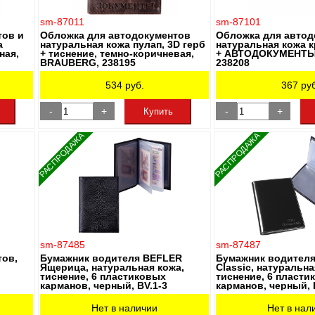
sm-87011
sm-87101
тов и
Обложка для автодокументов
Обложка для автод
а
натуральная кожа пулап, 3D герб
натуральная кожа к
ная,
+ тиснение, темно-коричневая,
+ АВТОДОКУМЕНТЫ,
BRAUBERG, 238195
238208
534
руб.
367
руб
-
+
-
+
Купить
РАСПРОДАЖА
РАСПРОДАЖА
sm-87485
sm-87487
тов,
Бумажник водителя BEFLER
Бумажник водител
Ящерица, натуральная кожа,
Classic, натуральна
тиснение, 6 пластиковых
тиснение, 6 пласти
карманов, черный, BV.1-3
карманов, черный, 
Нет в наличии
Нет в нал