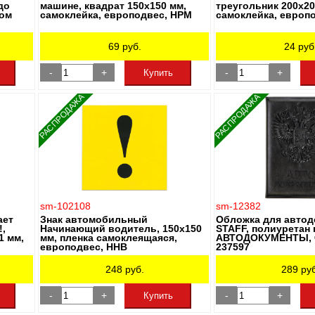
до
машине, квадрат 150х150 мм,
треугольник 200х20
дом
самоклейка, европодвес, НРМ
самоклейка, европ
69
руб.
24
руб
-
+
-
+
Купить
РАСПРОДАЖА
РАСПРОДАЖА
sm-102108
sm-12382
ает
Знак автомобильный
Обложка для автод
,
Начинающий водитель, 150х150
STAFF, полиуретан 
1 мм,
мм, пленка самоклеящаяся,
АВТОДОКУМЕНТЫ, ч
европодвес, ННВ
237597
248
руб.
289
руб
-
+
-
+
Купить