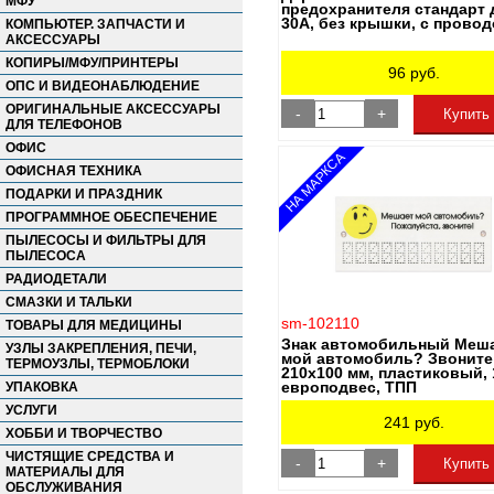
МФУ
предохранителя стандарт 
30A, без крышки, с прово
КОМПЬЮТЕР. ЗАПЧАСТИ И
АКСЕССУАРЫ
КОПИРЫ/МФУ/ПРИНТЕРЫ
96
руб.
ОПС И ВИДЕОНАБЛЮДЕНИЕ
ОРИГИНАЛЬНЫЕ АКСЕССУАРЫ
-
+
Купить
ДЛЯ ТЕЛЕФОНОВ
ОФИС
НА МАРКСА
ОФИСНАЯ ТЕХНИКА
ПОДАРКИ И ПРАЗДНИК
ПРОГРАММНОЕ ОБЕСПЕЧЕНИЕ
ПЫЛЕСОСЫ И ФИЛЬТРЫ ДЛЯ
ПЫЛЕСОСА
РАДИОДЕТАЛИ
СМАЗКИ И ТАЛЬКИ
sm-102110
ТОВАРЫ ДЛЯ МЕДИЦИНЫ
Знак автомобильный Меш
УЗЛЫ ЗАКРЕПЛЕНИЯ, ПЕЧИ,
мой автомобиль? Звоните!
ТЕРМОУЗЛЫ, ТЕРМОБЛОКИ
210х100 мм, пластиковый, 
европодвес, ТПП
УПАКОВКА
УСЛУГИ
241
руб.
ХОББИ И ТВОРЧЕСТВО
ЧИСТЯЩИЕ СРЕДСТВА И
-
+
Купить
МАТЕРИАЛЫ ДЛЯ
ОБСЛУЖИВАНИЯ