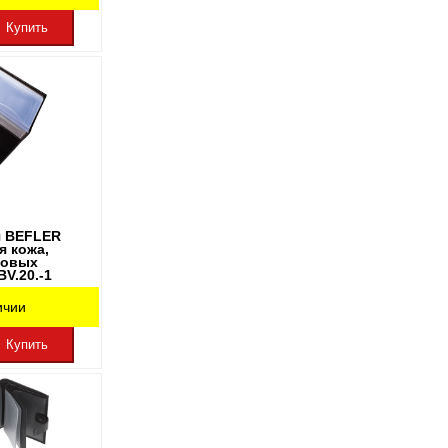
Купить
я BEFLER
я кожа,
ковых
BV.20.-1
ичии
Купить