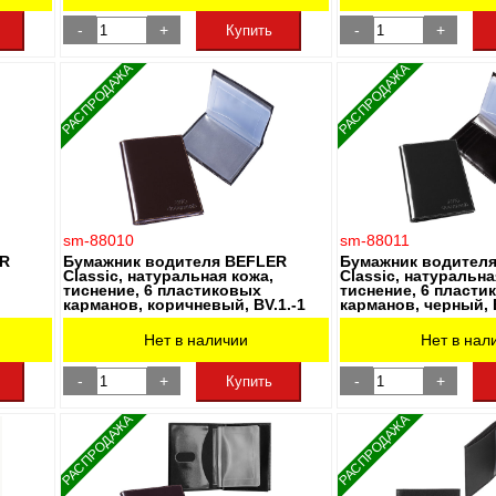
-
+
-
+
Купить
РАСПРОДАЖА
РАСПРОДАЖА
sm-88010
sm-88011
ER
Бумажник водителя BEFLER
Бумажник водител
Classic, натуральная кожа,
Classic, натуральна
тиснение, 6 пластиковых
тиснение, 6 пласти
карманов, коричневый, BV.1.-1
карманов, черный, 
Нет в наличии
Нет в нал
-
+
-
+
Купить
РАСПРОДАЖА
РАСПРОДАЖА