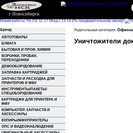
г Новосибирск
Режим работы: Пн-Сб: 11-17 Обед с 13-14 (По предварительному звонку)
Офисна
Бренд
Родительская категория:
АВТОТОВАРЫ
Уничтожители док
БУМАГА
БЫТОВАЯ И ПРОФ. ХИМИЯ
ВОРОНКИ, ПРОБКИ,
ПЕРЕХОДНИКИ
ДЕМООБОРУДОВАНИЕ
ЗАПРАВКА КАРТРИДЖЕЙ
ЗАПЧАСТИ И РАСХОДКА ДЛЯ
ПРИНТЕРОВ И МФУ
ИНСТРУМЕНТЫ/ПАКЕТЫ/
СПЕЦОБОРУДОВАНИЕ
КАРТРИДЖИ ДЛЯ ПРИНТЕРА И
МФУ
КОМПЬЮТЕР. ЗАПЧАСТИ И
АКСЕССУАРЫ
КОПИРЫ/МФУ/ПРИНТЕРЫ
ОПС И ВИДЕОНАБЛЮДЕНИЕ
ОРИГИНАЛЬНЫЕ АКСЕССУАРЫ