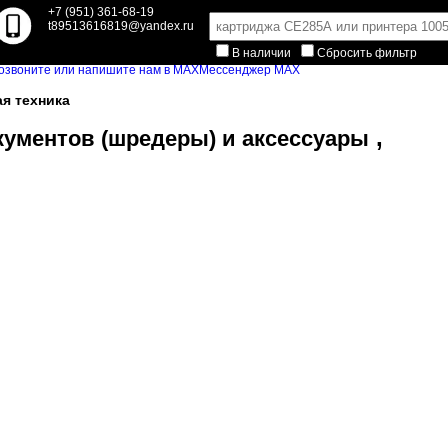
+7 (951) 361-68-19
t89513616819@yandex.ru
В наличии
Сбросить фильтр
Мессенджер MAX
я техника
,
ументов (шредеры) и аксессуары