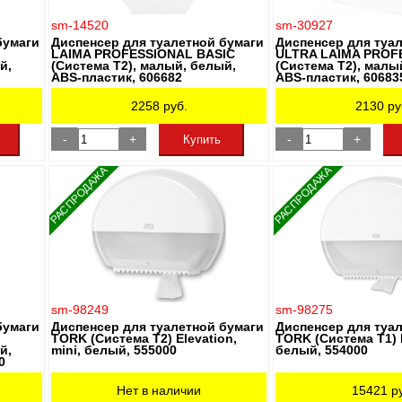
sm-14520
sm-30927
бумаги
Диспенсер для туалетной бумаги
Диспенсер для туа
LAIMA PROFESSIONAL BASIC
ULTRA LAIMA PROF
й,
(Система T2), малый, белый,
(Система T2), малы
ABS-пластик, 606682
ABS-пластик, 60683
2258
руб.
2130
ру
-
+
-
+
Купить
РАСПРОДАЖА
РАСПРОДАЖА
sm-98249
sm-98275
бумаги
Диспенсер для туалетной бумаги
Диспенсер для туа
TORK (Система T2) Elevation,
TORK (Система T1) E
й,
mini, белый, 555000
белый, 554000
0
Нет в наличии
15421
ру