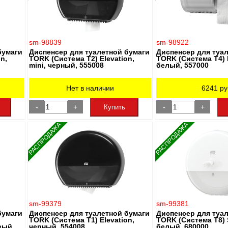
sm-98839
sm-98922
бумаги
Диспенсер для туалетной бумаги
Диспенсер для туа
n,
TORK (Система T2) Elevation,
TORK (Система T4) E
mini, черный, 555008
белый, 557000
Нет в наличии
6241
ру
-
+
-
+
Купить
РАСПРОДАЖА
РАСПРОДАЖА
sm-99379
sm-99381
бумаги
Диспенсер для туалетной бумаги
Диспенсер для туа
TORK (Система T1) Elevation,
TORK (Система T8) 
вый,
черный, 554008
белый, 680000