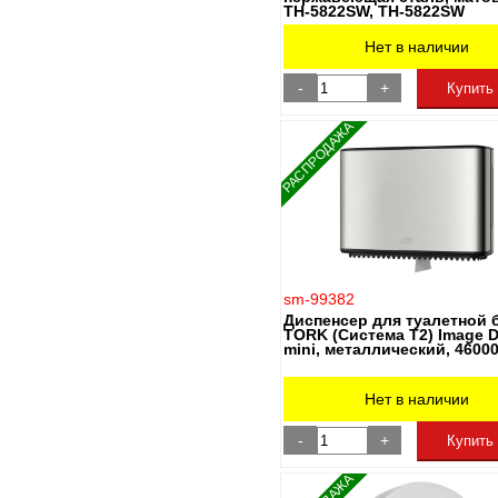
TH-5822SW, TН-5822SW
Нет в наличии
-
+
Купить
РАСПРОДАЖА
sm-99382
Диспенсер для туалетной 
TORK (Система T2) Image D
mini, металлический, 4600
Нет в наличии
-
+
Купить