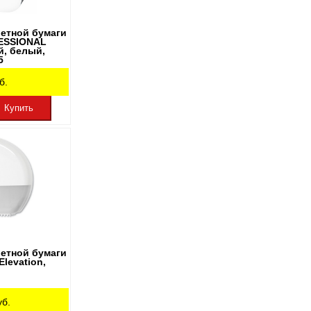
летной бумаги
ESSIONAL
й, белый,
5
б.
Купить
летной бумаги
levation,
б.