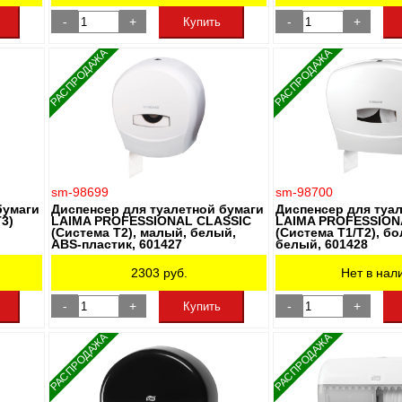
-
+
-
+
Купить
РАСПРОДАЖА
РАСПРОДАЖА
sm-98699
sm-98700
бумаги
Диспенсер для туалетной бумаги
Диспенсер для туа
3)
LAIMA PROFESSIONAL CLASSIC
LAIMA PROFESSION
(Система T2), малый, белый,
(Система T1/T2), б
ABS-пластик, 601427
белый, 601428
2303
руб.
Нет в нал
-
+
-
+
Купить
РАСПРОДАЖА
РАСПРОДАЖА