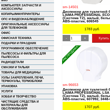
МФУ
TORK
КОМПЬЮТЕР. ЗАПЧАСТИ И
ULTRA-C
sm-14501
АКСЕССУАРЫ
UNICARE
Диспенсер для туалетной 
КОПИРЫ/МФУ/ПРИНТЕРЫ
LAIMA PROFESSIONAL ECO
VEIRO PROFESSIONAL
(Система T2), малый, белы
АСТРА
ОПС И ВИДЕОНАБЛЮДЕНИЕ
ABS-пластик, 606545
БАРХАТНЫЕ РУЧКИ
ОРИГИНАЛЬНЫЕ АКСЕССУАРЫ
ВЕСНА
ДЛЯ ТЕЛЕФОНОВ
1783
руб.
ЗОДИАК
ОФИС
ЗОЛОТОЙ ИДЕАЛ
-
+
ОФИСНАЯ ТЕХНИКА
Купить
ЗОЛУШКА
ПОДАРКИ И ПРАЗДНИК
КЛЕВЕР
РАСПРОДАЖА
КОНЦЕПЦИЯ БЫТА
ПРОГРАММНОЕ ОБЕСПЕЧЕНИЕ
КРЕМОНА
ПЫЛЕСОСЫ И ФИЛЬТРЫ ДЛЯ
ЛЮБАША
ПЫЛЕСОСА
МЕЛОДИЯ
РАДИОДЕТАЛИ
МЕРИДИАН
СМАЗКИ И ТАЛЬКИ
ММЗ
ТОВАРЫ ДЛЯ МЕДИЦИНЫ
НЕВСКАЯ КОСМЕТИКА
ОФИСМАГ
УЗЛЫ ЗАКРЕПЛЕНИЯ, ПЕЧИ,
ТЕРМОУЗЛЫ, ТЕРМОБЛОКИ
ОФИСНАЯ ПЛАНЕТА
sm-96653
ПОЛИМЕРБЫТ
УПАКОВКА
Диспенсер для туалетной 
РУССКИЕ ТРАВЫ
УСЛУГИ
LAIMA PROFESSIONAL LSA
РУСЬ
(Система T2), малый, белы
ХОББИ И ТВОРЧЕСТВО
ТИТАН
ABS-пластик, 607992, 3448-
ЧИСТЯЩИЕ СРЕДСТВА И
УШАСТЫЙ НЯНЬ
МАТЕРИАЛЫ ДЛЯ
ЭФКО
1707
руб.
ОБСЛУЖИВАНИЯ