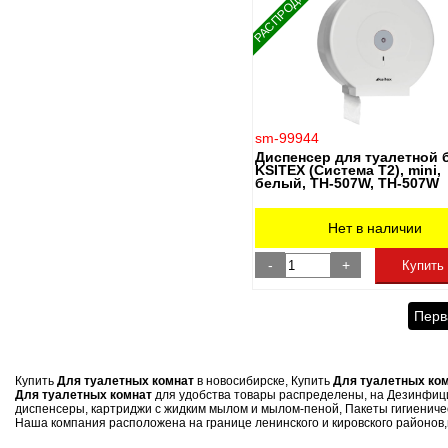
РАСПРОДАЖА
sm-99944
Диспенсер для туалетной 
KSITEX (Система Т2), mini,
белый, TH-507W, TН-507W
Нет в наличии
-
+
Купить
Перв
Купить
Для туалетных комнат
в новосибирске, Купить
Для туалетных ко
Для туалетных комнат
для удобства товары распределены, на Дезинфици
диспенсеры, картриджи с жидким мылом и мылом-пеной, Пакеты гигиениче
Наша компания расположена на границе ленинского и кировского районов,на