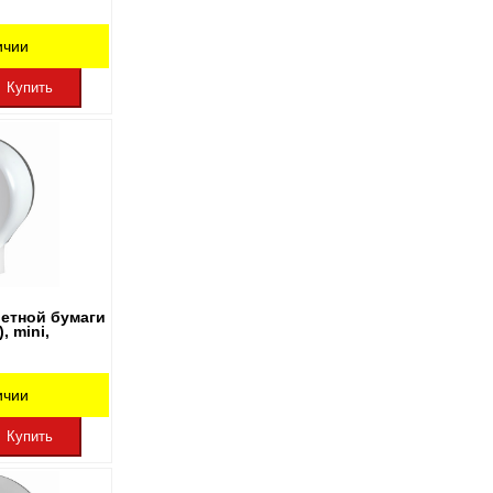
ичии
Купить
летной бумаги
, mini,
ичии
Купить