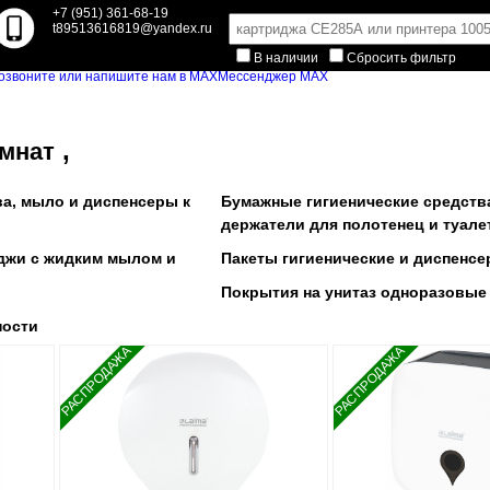
+7 (951) 361-68-19
t89513616819@yandex.ru
В наличии
Сбросить фильтр
Мессенджер MAX
,
омнат
а, мыло и диспенсеры к
Бумажные гигиенические средств
держатели для полотенец и туале
джи с жидким мылом и
Пакеты гигиенические и диспенс
Покрытия на унитаз одноразовые
ности
РАСПРОДАЖА
РАСПРОДАЖА