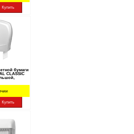
Купить
летной бумаги
AL CLASSIC
ольшой,
ичии
Купить