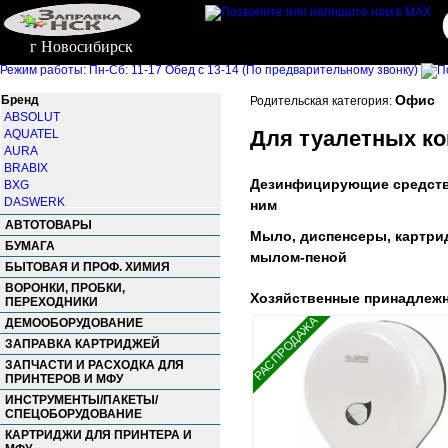
г Новосибирск
Режим работы: Пн-Сб: 11-17 Обед с 13-14 (По предварительному звонку)
Офис
Бренд
Родительская категория:
ABSOLUT
Для туалетных к
AQUATEL
AURA
BRABIX
Дезинфицирующие средств
BXG
DASWERK
ним
DOVE
АВТОТОВАРЫ
Мыло, диспенсеры, картри
DR.GRAMS
БУМАГА
GRASS
мылом-пеной
БЫТОВАЯ И ПРОФ. ХИМИЯ
IDEA
KEMAN
ВОРОНКИ, ПРОБКИ,
Хозяйственные принадлеж
ПЕРЕХОДНИКИ
KIMBERLY-CLARK
РАСПРОДАЖА
KSITEX
ДЕМООБОРУДОВАНИЕ
LAIMA
ЗАПРАВКА КАРТРИДЖЕЙ
MANUFACTOR
ЗАПЧАСТИ И РАСХОДКА ДЛЯ
MODUS
ПРИНТЕРОВ И МФУ
No name
ИНСТРУМЕНТЫ/ПАКЕТЫ/
PACLAN
СПЕЦОБОРУДОВАНИЕ
PRIMA NOVA
КАРТРИДЖИ ДЛЯ ПРИНТЕРА И
SYNERGETIC