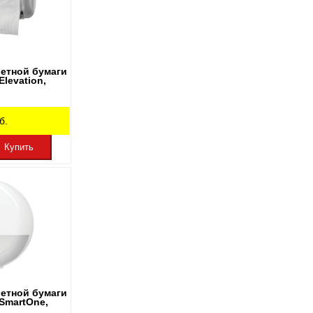
летной бумаги
levation,
б.
Купить
летной бумаги
SmartOne,