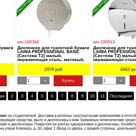
РАСПРОДАЖА
РАСПРОДАЖА
sm-100360
sm-100915
бумаги
Диспенсер для туалетной бумаги
Диспенсер для туа
LAIMA PROFESSIONAL BASIC
LAIMA PROFESSION
(Система T2) малый,
(Система T2) малый
нержавеющая сталь, матовый,
нержавеющая сталь
605048
зеркальный, 60569
2978
руб.
4562
ру
-
+
-
+
Купить
ая
2
3
4
5
6
7
8
9
10
11
Последняя
мнат
на студенческой. Доставка в регионы траспортными компаниями и почто
рующие средства, мыло и диспенсеры к ним, Бумажные гигиенические средст
ские и диспенсеры, Покрытия на унитаз одноразовые и диспенсеры, Хозяйств
 улице Блюхера, д. 30, офис 1 (Вход со двора, с правой стороны, цокольный