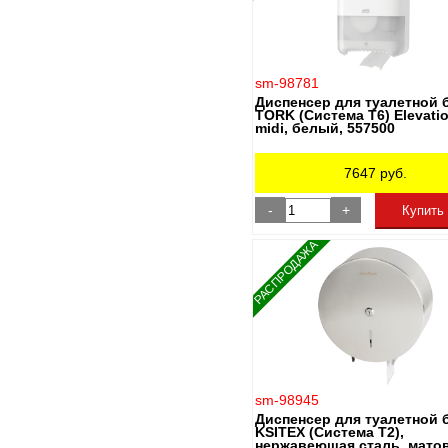
sm-98781
Диспенсер для туалетной 
TORK (Система T6) Elevatio
midi, белый, 557500
7647
руб.
-
+
Купить
РАСПРОДАЖА
sm-98945
Диспенсер для туалетной 
KSITEX (Система Т2),
нержавеющая сталь, мато