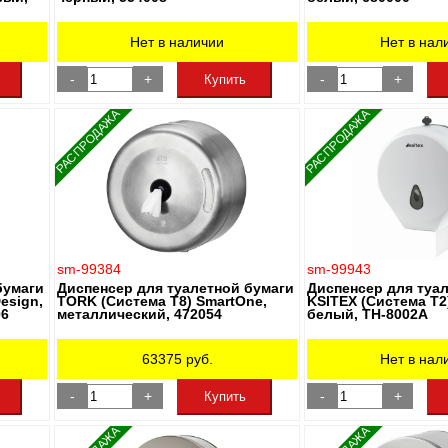
Нет в наличии
Нет в нал
-
+
-
+
Купить
РАСПРОДАЖА
РАСПРОДАЖА
sm-99384
sm-99943
бумаги
Диспенсер для туалетной бумаги
Диспенсер для туа
esign,
TORK (Система T8) SmartOne,
KSITEX (Система Т2)
06
металлический, 472054
белый, ТН-8002A
63375
руб.
Нет в нал
-
+
-
+
Купить