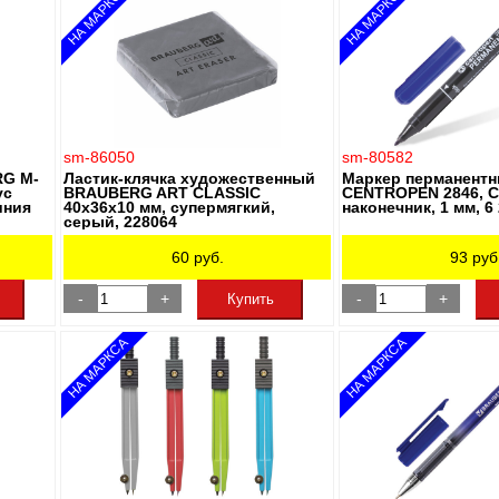
НА МАРКСА
НА МАРКСА
sm-86050
sm-80582
RG M-
Ластик-клячка художественный
Маркер перманент
ус
BRAUBERG ART CLASSIC
CENTROPEN 2846, С
иния
40х36х10 мм, супермягкий,
наконечник, 1 мм, 6
серый, 228064
60
руб.
93
руб
-
+
-
+
Купить
НА МАРКСА
НА МАРКСА