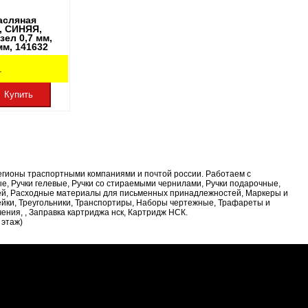
асляная
, СИНЯЯ,
зел 0,7 мм,
мм, 141632
.
Купить
регионы траспортными компаниями и почтой россии. Работаем с
е, Ручки гелевые, Ручки со стираемыми чернилами, Ручки подарочные,
тей, Расходные материалы для письменных принадлежностей, Маркеры и
ейки, Треугольники, Транспортиры, Наборы чертежные, Трафареты и
ения, , Заправка картриджа нск, Картридж НСК.
 этаж)