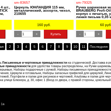
sm-83657
sm-79325
4 шт.,
Циркуль ЮНЛАНДИЯ 115 мм,
Ручка шариковая м
TICK
металлический, ассорти, чехол,
BRAUBERG Profi-Oil
мм,
210655
корпус с печатью, у
линия письма 0,35 
160
руб.
60
руб
-
+
-
+
Купить
ая
2
3
4
5
6
7
8
9
10
11
Последняя
ть
Письменные и чертежные принадлежности
на студенческой. Доставка в 
ные принадлежности
для удобства товары распределены, на Ручки шариковы
ки перьевые, Наборы подарочные с ручкой, Наборы письменных принадлежнос
рчения, Циркули и готовальни, Наборы запасных грифелей для циркулей, Лин
тежей, Портфели и папки для рисунков и чертежей, Альбомы и папки для черч
 улице Блюхера, д. 30, офис 1 (Вход со двора, с правой стороны, цокольный
 1а