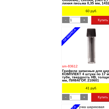
ORIGINAL, СИНЯЯ, узел 0,7
линия письма 0,35 мм, 143
60
руб.
-
+
Купить
НА МАРКСА
sm-83612
Грифели запасные для цир
КОМПЛЕКТ 4 штуки по 17 м
тубе, твердость HB, толщи
мм, ПИФАГОР, 210601
41
руб.
-
+
Купить