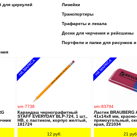
 для циркулей
Линейки
Транспортиры
Трафареты и лекала
Доски для черчения и рейсшины
Портфели и папки для рисунков и
ения
НА МАРКСА
НА МАРКСА
sm-7738
sm-83794
RG
Карандаш чернографитный
Ластик BRAUBERG As
STAFF EVERYDAY BLP-724, 1 шт.,
41х14х8 мм, красно
ечник
НВ, с ластиком, корпус желтый,
прямоугольный, с
181724
края, 221034
12
руб.
21
руб