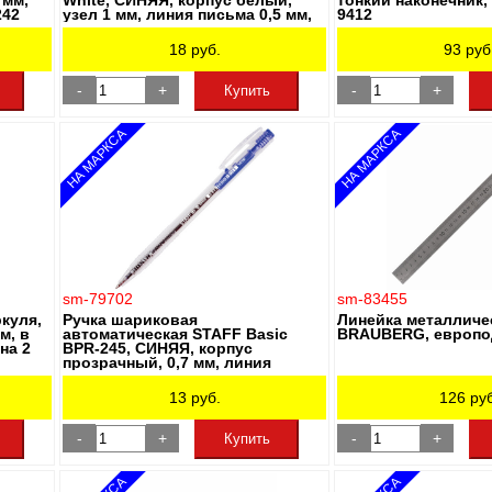
 мм,
White, СИНЯЯ, корпус белый,
тонкий наконечник, 
242
узел 1 мм, линия письма 0,5 мм,
9412
142713
18
руб.
93
руб
-
+
-
+
Купить
НА МАРКСА
НА МАРКСА
sm-79702
sm-83455
куля,
Ручка шариковая
Линейка металличес
м, в
автоматическая STAFF Basic
BRAUBERG, европод
на 2
BPR-245, СИНЯЯ, корпус
прозрачный, 0,7 мм, линия
письма 0,35 мм, 142396
13
руб.
126
руб
-
+
-
+
Купить