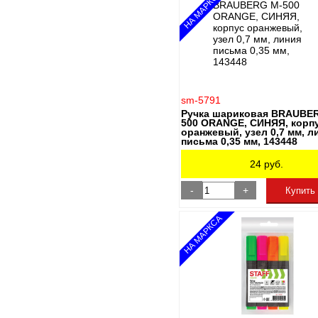
НА МАРКСА
sm-5791
Ручка шариковая BRAUBE
500 ORANGE, СИНЯЯ, корп
оранжевый, узел 0,7 мм, л
письма 0,35 мм, 143448
24
руб.
-
+
Купить
НА МАРКСА