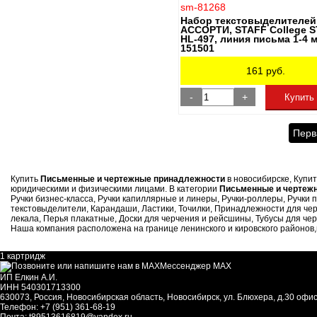
sm-81268
Набор текстовыделителей 
АССОРТИ, STAFF College S
HL-497, линия письма 1-4 
151501
161
руб.
-
+
Купить
Перв
Купить
Письменные и чертежные принадлежности
в новосибирске, Купи
юридическими и физическими лицами. В категории
Письменные и чертеж
Ручки бизнес-класса, Ручки капиллярные и линеры, Ручки-роллеры, Руч
текстовыделители, Карандаши, Ластики, Точилки, Принадлежности для че
лекала, Перья плакатные, Доски для черчения и рейсшины, Тубусы для чер
Наша компания расположена на границе ленинского и кировского районов,на
1 картридж
Мессенджер MAX
ИП Елкин А.И.
ИНН 540301713300
630073
,
Россия
,
Новосибирская область
,
Новосибирск
,
ул. Блюхера, д.30 офис
Телефон:
+7 (951) 361-68-19