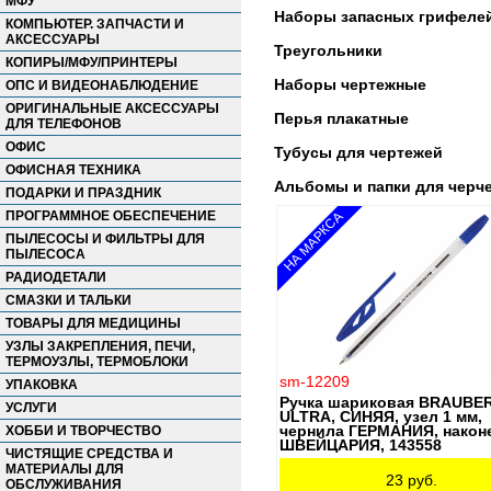
МФУ
KOH-I-NOOR
Наборы запасных грифелей
КОМПЬЮТЕР. ЗАПЧАСТИ И
LACO
АКСЕССУАРЫ
MAPED
Треугольники
КОПИРЫ/МФУ/ПРИНТЕРЫ
MUNHWA
Наборы чертежные
No name
ОПС И ВИДЕОНАБЛЮДЕНИЕ
PAPER MATE
ОРИГИНАЛЬНЫЕ АКСЕССУАРЫ
Перья плакатные
PARKER
ДЛЯ ТЕЛЕФОНОВ
PENSAN
ОФИС
Тубусы для чертежей
PENTEL
ОФИСНАЯ ТЕХНИКА
PILOT
Альбомы и папки для черч
ПОДАРКИ И ПРАЗДНИК
SAKURA
SCHNEIDER
ПРОГРАММНОЕ ОБЕСПЕЧЕНИЕ
НА МАРКСА
SHARPIE
ПЫЛЕСОСЫ И ФИЛЬТРЫ ДЛЯ
STABILO
ПЫЛЕСОСА
STAEDTLER
РАДИОДЕТАЛИ
STAFF
СМАЗКИ И ТАЛЬКИ
UNI
ТОВАРЫ ДЛЯ МЕДИЦИНЫ
WATERMAN
Zebra
УЗЛЫ ЗАКРЕПЛЕНИЯ, ПЕЧИ,
ТЕРМОУЗЛЫ, ТЕРМОБЛОКИ
АЛЕКС
sm-12209
ГАММА
УПАКОВКА
ГВАРДИЯ
Ручка шариковая BRAUBE
УСЛУГИ
ULTRA, СИНЯЯ, узел 1 мм,
Китай
чернила ГЕРМАНИЯ, након
ХОББИ И ТВОРЧЕСТВО
КРАСИН
ШВЕЙЦАРИЯ, 143558
ЧИСТЯЩИЕ СРЕДСТВА И
ЛИЛИЯ ХОЛДИНГ
МАТЕРИАЛЫ ДЛЯ
ЛУЧ
23
руб.
ОБСЛУЖИВАНИЯ