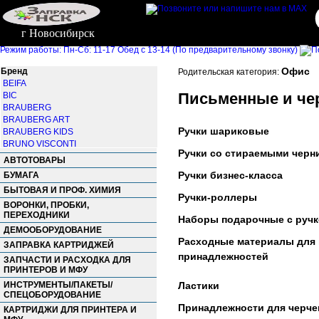
г Новосибирск
Режим работы: Пн-Сб: 11-17 Обед с 13-14 (По предварительному звонку)
Офис
Бренд
Родительская категория:
BEIFA
Письменные и че
BIC
BRAUBERG
BRAUBERG ART
Ручки шариковые
BRAUBERG KIDS
BRUNO VISCONTI
Ручки со стираемыми черн
CARIOCA
АВТОТОВАРЫ
CELLO
Ручки бизнес-класса
БУМАГА
CENTROPEN
БЫТОВАЯ И ПРОФ. ХИМИЯ
CENTRUM
Ручки-роллеры
CORVINA
ВОРОНКИ, ПРОБКИ,
ПЕРЕХОДНИКИ
CROWN
Наборы подарочные с руч
EDDING
ДЕМООБОРУДОВАНИЕ
EISEN
Расходные материалы для
ЗАПРАВКА КАРТРИДЖЕЙ
ERICH KRAUSE
принадлежностей
ЗАПЧАСТИ И РАСХОДКА ДЛЯ
FABER-CASTELL
ПРИНТЕРОВ И МФУ
FACTIS
ИНСТРУМЕНТЫ/ПАКЕТЫ/
Ластики
GALANT
СПЕЦОБОРУДОВАНИЕ
GLOBUS
Принадлежности для черче
КАРТРИДЖИ ДЛЯ ПРИНТЕРА И
HATBER