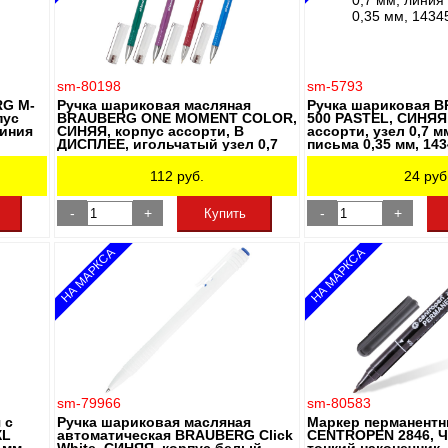
sm-80198
sm-5793
RG M-
Ручка шариковая масляная
Ручка шариковая 
пус
BRAUBERG ONE MOMENT COLOR,
500 PASTEL, СИНЯЯ
линия
СИНЯЯ, корпус ассорти, В
ассорти, узел 0,7 м
ДИСПЛЕЕ, игольчатый узел 0,7
письма 0,35 мм, 14
мм, линия письма 0,35 мм, 143003
112
руб.
24
руб
-
+
-
+
Купить
НА МАРКСА
НА МАРКСА
sm-79966
sm-80583
 с
Ручка шариковая масляная
Маркер перманент
XL
автоматическая BRAUBERG Click
CENTROPEN 2846, 