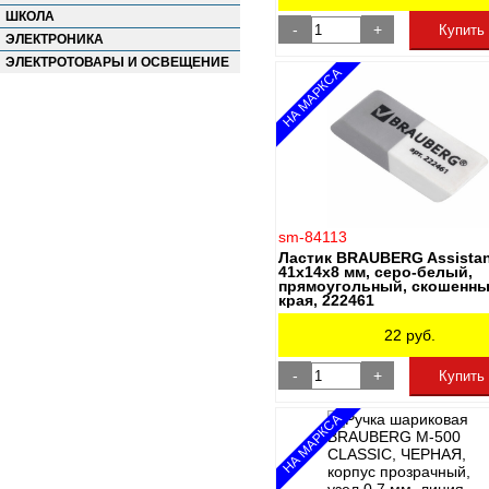
МОЖГА
ШКОЛА
НЕВСКАЯ ПАЛИТРА
-
+
Купить
ЭЛЕКТРОНИКА
ОСТРОВ СОКРОВИЩ
ОФИСМАГ
ЭЛЕКТРОТОВАРЫ И ОСВЕЩЕНИЕ
НА МАРКСА
ОФИСНАЯ ПЛАНЕТА
ПИФАГОР
ПЧЕЛКА
СОЮЗ
СТАММ
ЮНЛАНДИЯ
sm-84113
Ластик BRAUBERG Assistan
41х14х8 мм, серо-белый,
прямоугольный, скошенн
края, 222461
22
руб.
-
+
Купить
НА МАРКСА