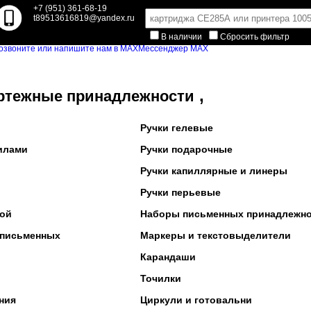
+7 (951) 361-68-19
t89513616819@yandex.ru
В наличии
Сбросить фильтр
Мессенджер MAX
,
ртежные принадлежности
Ручки гелевые
илами
Ручки подарочные
Ручки капиллярные и линеры
Ручки перьевые
кой
Наборы письменных принадлежн
 письменных
Маркеры и текстовыделители
Карандаши
Точилки
ния
Циркули и готовальни