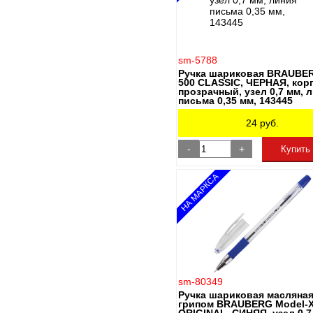
sm-5788
Ручка шариковая BRAUBE
500 CLASSIC, ЧЕРНАЯ, кор
прозрачный, узел 0,7 мм, 
письма 0,35 мм, 143445
24
руб.
-
+
Купить
НА МАРКСА
sm-80349
Ручка шариковая масляная
грипом BRAUBERG Model-