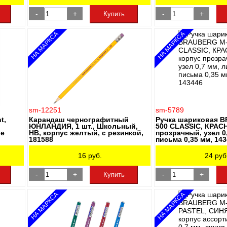
-
+
-
+
Купить
НА МАРКСА
НА МАРКСА
sm-12251
sm-5789
t,
Карандаш чернографитный
Ручка шариковая 
ЮНЛАНДИЯ, 1 шт., Школьный,
500 CLASSIC, КРАС
ые
НВ, корпус желтый, с резинкой,
прозрачный, узел 0
181588
письма 0,35 мм, 14
16
руб.
24
руб
-
+
-
+
Купить
НА МАРКСА
НА МАРКСА