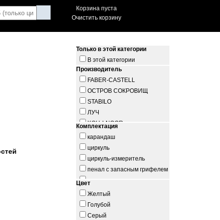
Корзина пуста
Очистить корзину
Только в этой категории
В этой категории
Производитель
FABER-CASTELL
ОСТРОВ СОКРОВИЩ
STABILO
ЛУЧ
KOH-I-NOOR
Комплектация
No name
карандаш
SCHNEIDER
циркуль
остей
НЕВСКАЯ ПАЛИТРА
циркуль-измеритель
STAFF
пенал с запасным грифелем
EDDING
ручка
Цвет
АЛЕКС
карандашная вставка
Желтый
ЮНЛАНДИЯ
транспортир
Голубой
UNI
Серый