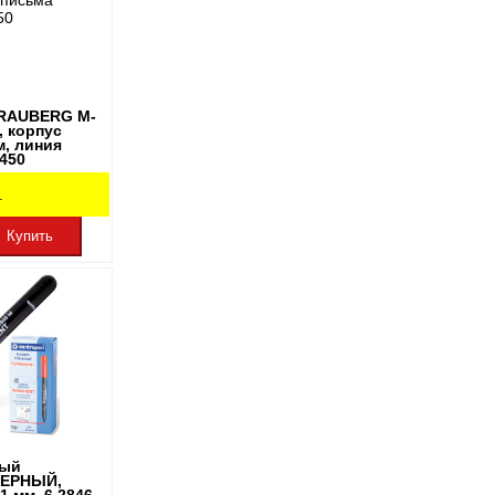
BRAUBERG M-
, корпус
м, линия
3450
.
Купить
ный
ЧЕРНЫЙ,