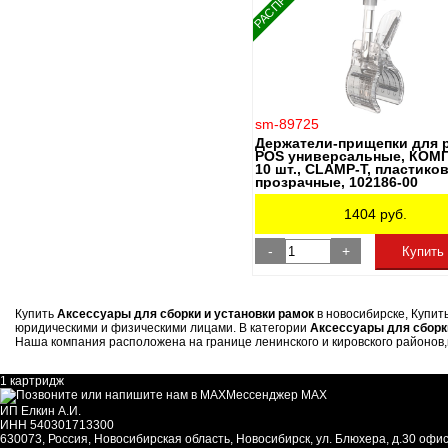
sm-89725
Держатели-прищепки для 
POS универсальные, КОМ
10 шт., CLAMP-T, пластико
прозрачные, 102186-00
1404
руб.
-
+
Купить
Купить
Аксессуары для сборки и установки рамок
в новосибирске, Купит
юридическими и физическими лицами. В категории
Аксессуары для сборк
Наша компания расположена на границе ленинского и кировского районов,на
1 картридж
Мессенджер MAX
ИП Елкин А.И.
ИНН 540301713300
630073
,
Россия
,
Новосибирская область
,
Новосибирск
,
ул. Блюхера, д.30 офис