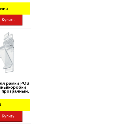
ичии
Купить
ля рамки POS
ины/коробки
, прозрачный,
.
Купить