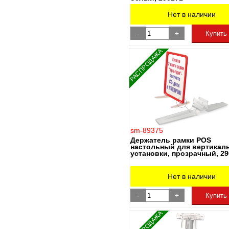
Нет в наличии
-
+
Купить
РАСПРОДАЖА
sm-89375
Держатель рамки POS
настольный для вертикал
установки, прозрачный, 2
Нет в наличии
-
+
Купить
РАСПРОДАЖА