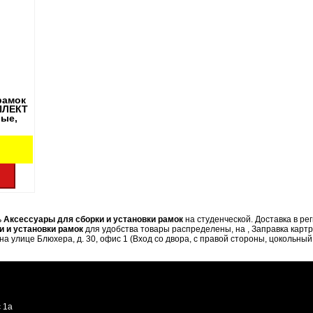
рамок
ПЛЕКТ
вые,
ь
Аксессуары для сборки и установки рамок
на студенческой. Доставка в р
и и установки рамок
для удобства товары распределены, на , Заправка карт
 улице Блюхера, д. 30, офис 1 (Вход со двора, с правой стороны, цокольный
 1а