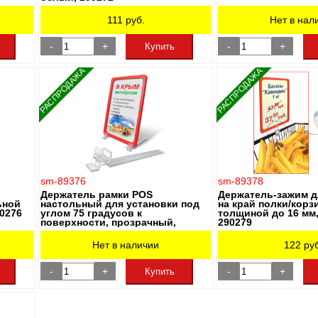
111
руб.
Нет в нал
-
+
-
+
Купить
РАСПРОДАЖА
РАСПРОДАЖА
sm-89376
sm-89378
Держатель рамки POS
Держатель-зажим д
ьной
настольный для установки под
на край полки/корз
90276
углом 75 градусов к
толщиной до 16 мм
поверхности, прозрачный,
290279
290277
Нет в наличии
122
руб
-
+
-
+
Купить