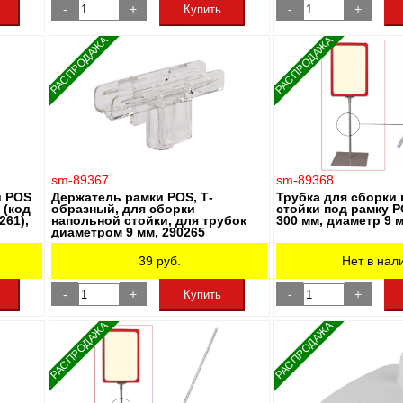
-
+
-
+
Купить
РАСПРОДАЖА
РАСПРОДАЖА
sm-89367
sm-89368
и POS
Держатель рамки POS, Т-
Трубка для сборки
 (код
образный, для сборки
стойки под рамку P
261),
напольной стойки, для трубок
300 мм, диаметр 9 
диаметром 9 мм, 290265
39
руб.
Нет в нал
-
+
-
+
Купить
РАСПРОДАЖА
РАСПРОДАЖА