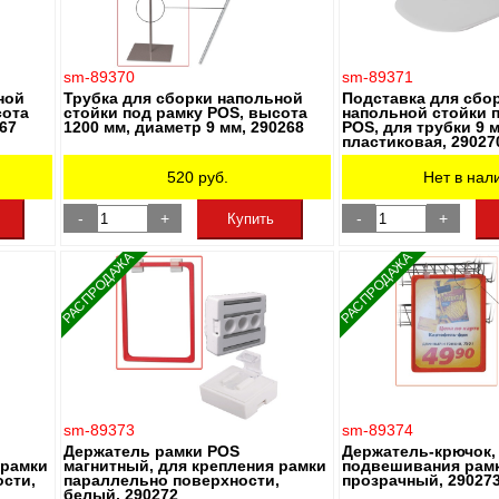
sm-89370
sm-89371
ной
Трубка для сборки напольной
Подставка для сбо
сота
стойки под рамку POS, высота
напольной стойки 
267
1200 мм, диаметр 9 мм, 290268
POS, для трубки 9 
пластиковая, 29027
520
руб.
Нет в нал
-
+
-
+
Купить
РАСПРОДАЖА
РАСПРОДАЖА
sm-89373
sm-89374
Держатель рамки POS
Держатель-крючок,
 рамки
магнитный, для крепления рамки
подвешивания рамк
сти,
параллельно поверхности,
прозрачный, 29027
белый, 290272