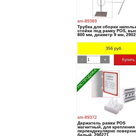
sm-89369
Трубка для сборки наполь
стойки под рамку POS, вы
800 мм, диаметр 9 мм, 290
356
руб.
-
+
Купить
РАСПРОДАЖА
sm-89372
Держатель рамки POS
магнитный, для крепления
перпендикулярно поверхно
белый, 290271