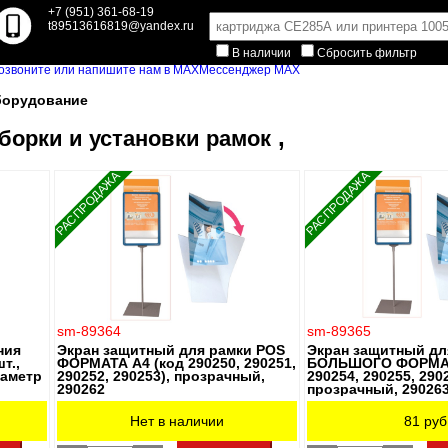
+7 (951) 361-68-19
t89513616819@yandex.ru
В наличии
Сбросить фильтр
Мессенджер MAX
орудование
,
борки и установки рамок
РАСПРОДАЖА
РАСПРОДАЖА
sm-89364
sm-89365
ния
Экран защитный для рамки POS
Экран защитный дл
т.,
ФОРМАТА А4 (код 290250, 290251,
БОЛЬШОГО ФОРМАТА
иаметр
290252, 290253), прозрачный,
290254, 290255, 2902
290262
прозрачный, 29026
Нет в наличии
81
руб