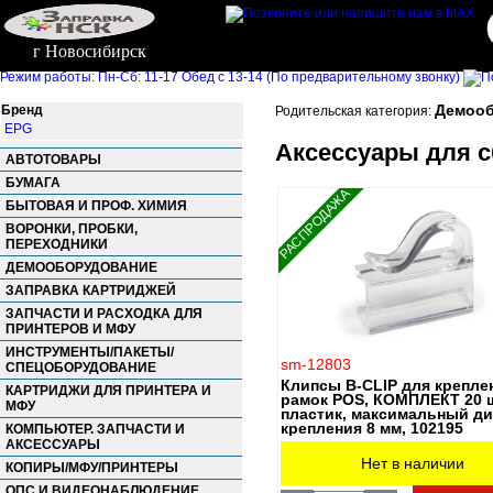
г Новосибирск
Режим работы: Пн-Сб: 11-17 Обед с 13-14 (По предварительному звонку)
Демооб
Бренд
Родительская категория:
EPG
Аксессуары для с
АВТОТОВАРЫ
БУМАГА
РАСПРОДАЖА
БЫТОВАЯ И ПРОФ. ХИМИЯ
ВОРОНКИ, ПРОБКИ,
ПЕРЕХОДНИКИ
ДЕМООБОРУДОВАНИЕ
ЗАПРАВКА КАРТРИДЖЕЙ
ЗАПЧАСТИ И РАСХОДКА ДЛЯ
ПРИНТЕРОВ И МФУ
ИНСТРУМЕНТЫ/ПАКЕТЫ/
sm-12803
СПЕЦОБОРУДОВАНИЕ
Клипсы B-CLIP для крепле
КАРТРИДЖИ ДЛЯ ПРИНТЕРА И
рамок POS, КОМПЛЕКТ 20 ш
МФУ
пластик, максимальный д
крепления 8 мм, 102195
КОМПЬЮТЕР. ЗАПЧАСТИ И
АКСЕССУАРЫ
Нет в наличии
КОПИРЫ/МФУ/ПРИНТЕРЫ
ОПС И ВИДЕОНАБЛЮДЕНИЕ