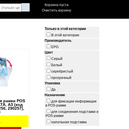
Корзина пуста
Очистить корзину
Только в этой категории
В этой категории
Производитель
EPG
Цвет
Серый
Белый
серебристый
прозрачный
Упаковка
Да
Назначение
я рамки POS
для фиксации информации
, А3 (код
в POS-рамке
56, 290257),
для соединения подставки и
3
POS-рамки
.
напольная подставка
для крепления POS-рамки