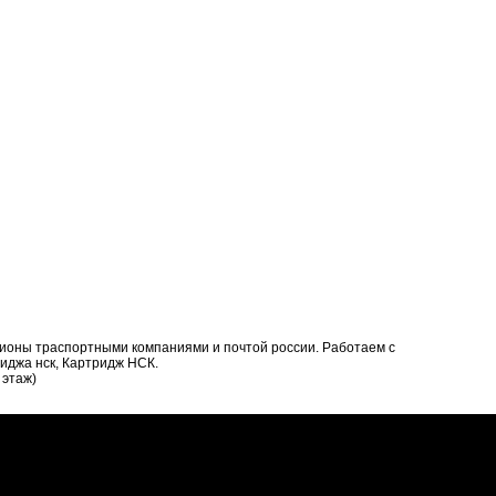
егионы траспортными компаниями и почтой россии. Работаем с
риджа нск, Картридж НСК.
 этаж)