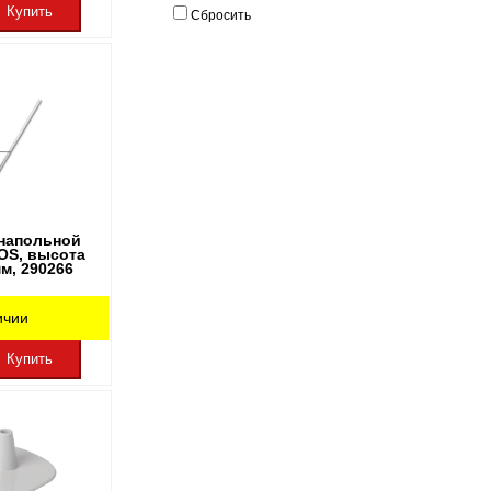
Купить
Сбросить
 напольной
OS, высота
мм, 290266
ичии
Купить