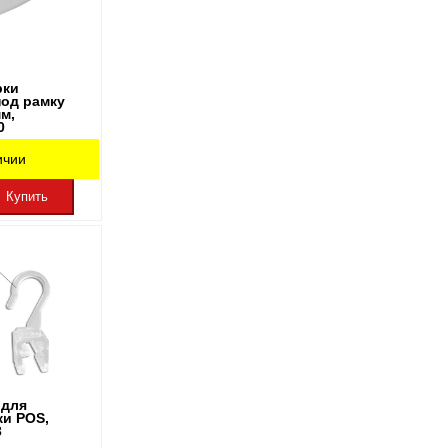
рки
под рамку
мм,
0
ичии
Купить
 для
и POS,
3