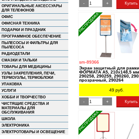
-
+
Купить
ОРИГИНАЛЬНЫЕ АКСЕССУАРЫ
ДЛЯ ТЕЛЕФОНОВ
РАСПРОДАЖА
ОФИС
ОФИСНАЯ ТЕХНИКА
ПОДАРКИ И ПРАЗДНИК
ПРОГРАММНОЕ ОБЕСПЕЧЕНИЕ
ПЫЛЕСОСЫ И ФИЛЬТРЫ ДЛЯ
ПЫЛЕСОСА
РАДИОДЕТАЛИ
СМАЗКИ И ТАЛЬКИ
sm-89366
ТОВАРЫ ДЛЯ МЕДИЦИНЫ
Экран защитный для рамк
ФОРМАТА А5, 210х148,5 мм
УЗЛЫ ЗАКРЕПЛЕНИЯ, ПЕЧИ,
290258, 290259, 290260, 290
ТЕРМОУЗЛЫ, ТЕРМОБЛОКИ
прозрачный, 290264
УПАКОВКА
49
руб.
УСЛУГИ
ХОББИ И ТВОРЧЕСТВО
-
+
Купить
ЧИСТЯЩИЕ СРЕДСТВА И
МАТЕРИАЛЫ ДЛЯ
РАСПРОДАЖА
ОБСЛУЖИВАНИЯ
ШКОЛА
ЭЛЕКТРОНИКА
ЭЛЕКТРОТОВАРЫ И ОСВЕЩЕНИЕ