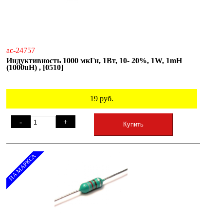
ac-24757
Индуктивность 1000 мкГн, 1Вт, 10- 20%, 1W, 1mH
(1000uH) , [0510]
19
руб.
-
+
Купить
НА МАРКСА