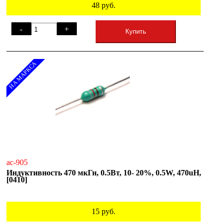
48
руб.
-
+
Купить
НА МАРКСА
ac-905
Индуктивность 470 мкГн, 0.5Вт, 10- 20%, 0.5W, 470uH,
[0410]
15
руб.