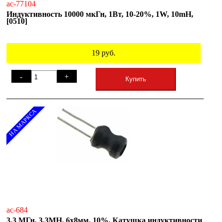
ac-77104
Индуктивность 10000 мкГн, 1Вт, 10-20%, 1W, 10mH,
[0510]
19
руб.
-
+
Купить
НА МАРКСА
ac-684
3.3 МГн, 3.3MH, 6x8мм, 10%, Катушка индуктивности