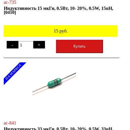
ac-735
Индуктивность 15 мкГн, 0.5Вт, 10- 20%, 0.5W, 15uH,
[0410]
15
руб.
-
+
Купить
НА МАРКСА
ac-841
Индуктивность 33 мкГн, 0.5Вт, 10- 20%, 0.5W, 33uH,