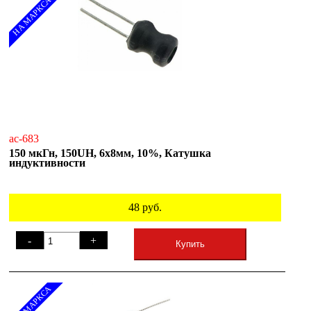
НА МАРКСА
ac-683
150 мкГн, 150UH, 6x8мм, 10%, Катушка
индуктивности
48
руб.
-
+
Купить
НА МАРКСА