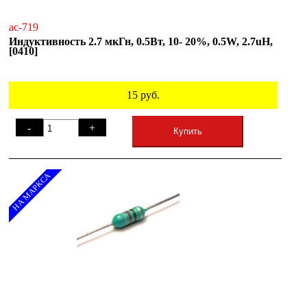
ac-719
Индуктивность 2.7 мкГн, 0.5Вт, 10- 20%, 0.5W, 2.7uH,
[0410]
15
руб.
-
+
Купить
НА МАРКСА