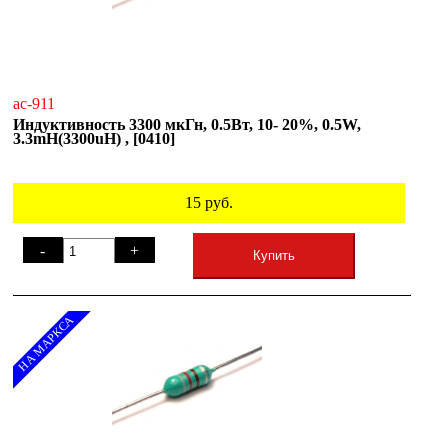
ac-911
Индуктивность 3300 мкГн, 0.5Вт, 10- 20%, 0.5W,
3.3mH(3300uH) , [0410]
15
руб.
-
+
Купить
НА МАРКСА