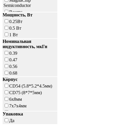
MagnaChip
Semiconductor
Bourns
Мощность, Вт
EPCOS
0.25Вт
AUPO
0.5 Вт
KLS electronic co ltd
1 Вт
Номинальная
индуктивность, мкГн
0.39
0.47
0.56
0.68
Корпус
0.25
CD54 (5.8*5.2*4.5мм)
0.82
CD75 (8*7*5мм)
0.27
6x8мм
0.33
7x7x4мм
1
0307
1.2
Упаковка
0510
1.5
Да
1.8