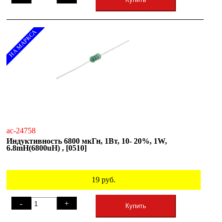
НА МАРКСА
ac-24758
Индуктивность 6800 мкГн, 1Вт, 10- 20%, 1W,
6.8mH(6800uH) , [0510]
19
руб.
-
+
Купить