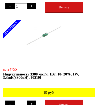
-
+
Купить
НА МАРКСА
ac-24755
Индуктивность 3300 мкГн, 1Вт, 10- 20%, 1W,
3.3mH(3300uH) , [0510]
19
руб.
-
+
Купить