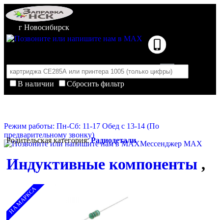
г Новосибирск
В наличии
Сбросить фильтр
Корзина пуста
Очистить корзину
Режим работы: Пн-Сб: 11-17 Обед с 13-14 (По
предварительному звонку)
Родительская категория:
Радиодетали
Мессенджер MAX
Индуктивные компоненты
,
НА МАРКСА