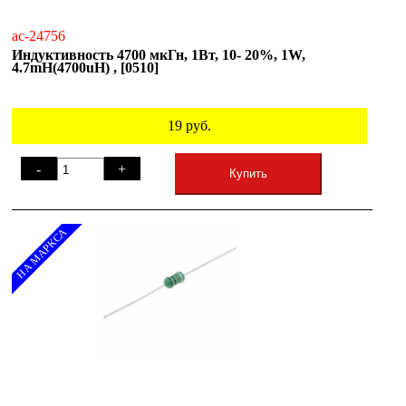
ac-24756
Индуктивность 4700 мкГн, 1Вт, 10- 20%, 1W,
4.7mH(4700uH) , [0510]
19
руб.
-
+
Купить
НА МАРКСА