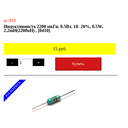
ac-910
Индуктивность 2200 мкГн, 0.5Вт, 10- 20%, 0.5W,
2.2mH(2200uH) , [0410]
15
руб.
-
+
Купить
НА МАРКСА