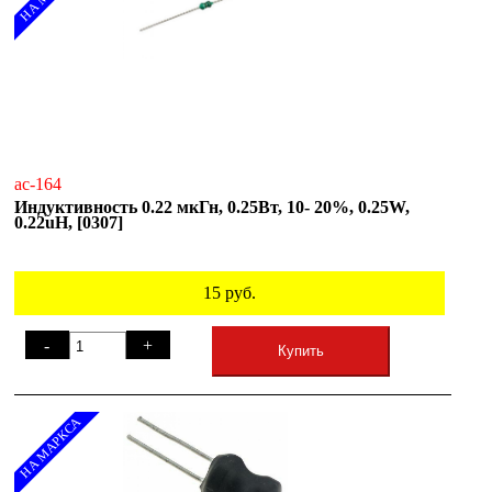
ac-164
Индуктивность 0.22 мкГн, 0.25Вт, 10- 20%, 0.25W,
0.22uH, [0307]
15
руб.
-
+
Купить
НА МАРКСА