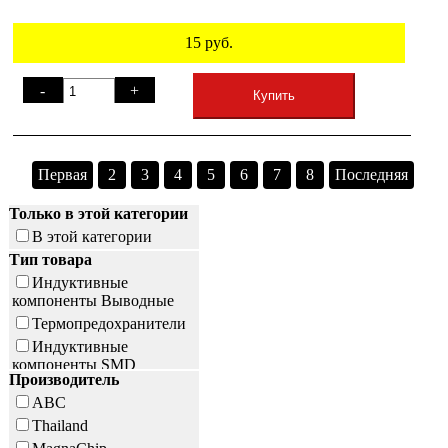
15
руб.
-
+
Купить
Первая
2
3
4
5
6
7
8
Последняя
Только в этой категории
В этой категории
Тип товара
Индуктивные
компоненты Выводные
Термопредохранители
Индуктивные
компоненты SMD
Производитель
ABC
Thailand