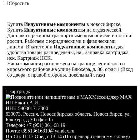
Сбросить
2.2
2.7
3.3
Купить
Индуктивные компоненты
в новосибирске,
3.9
Купить
Индуктивные компоненты
на студенческой.
4.7
Доставка в регионы траспортными компаниями и почтой
5.6
россии. Работаем с юридическими и физическими
лицами. В категории
Индуктивные компоненты
для
6.8
удобства товары распределены, на , Заправка картриджа
8.2
нск, Картридж НСК.
10
Наша компания расположена на границе ленинского и
12
кировского районов,на улице Блюхера, д. 30, офис 1 (Вход
со двора, с правой стороны, цокольный этаж)
15
18
22
1 картридж
Мессенджер MAX
27
ИП Елкин А.И.
33
ИНН 540301713300
39
630073
,
Россия
,
Новосибирская область
,
Новосибирск
,
ул.
47
Блюхера, д.30 офис 1а
Телефон:
+7 (951) 361-68-19
56
Почта:
t89513616819@yandex.ru
68
Пн-Сб: 11-17 Обед с 13-14 (По предварительному звонку)