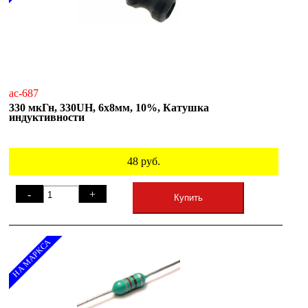
ac-687
330 мкГн, 330UH, 6x8мм, 10%, Катушка
индуктивности
48
руб.
-
+
Купить
НА МАРКСА