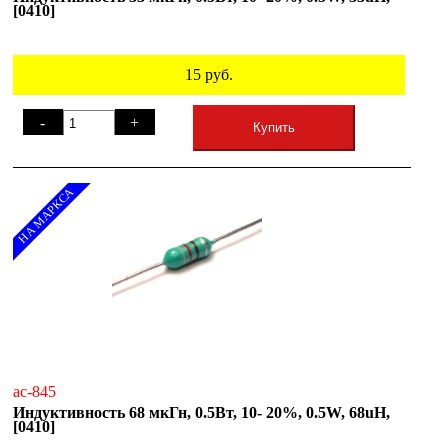
[0410]
15
руб.
-
+
Купить
НА МАРКСА
ac-845
Индуктивность 68 мкГн, 0.5Вт, 10- 20%, 0.5W, 68uH,
[0410]