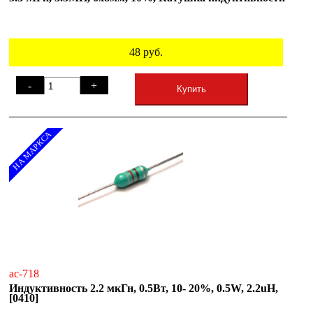
48
руб.
-
+
Купить
НА МАРКСА
ac-718
Индуктивность 2.2 мкГн, 0.5Вт, 10- 20%, 0.5W, 2.2uH,
[0410]