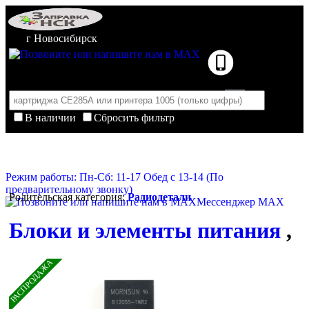
г Новосибирск
В наличии
Сбросить фильтр
Корзина пуста
Очистить корзину
Режим работы: Пн-Сб: 11-17 Обед с 13-14 (По
предварительному звонку)
Родительская категория:
Радиодетали
Мессенджер MAX
Блоки и элементы питания
,
РАСПРОДАЖА