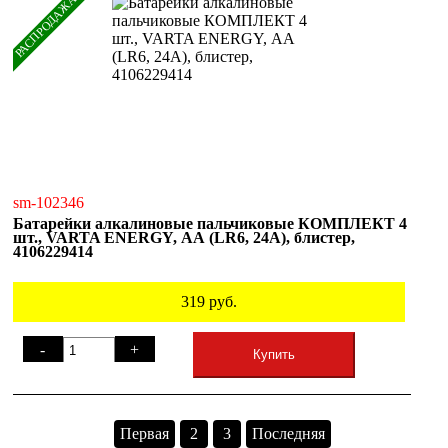
РАСПРОДАЖА
sm-102346
Батарейки алкалиновые пальчиковые КОМПЛЕКТ 4
шт., VARTA ENERGY, АА (LR6, 24А), блистер,
4106229414
319
руб.
-
+
Купить
Первая
2
3
Последняя