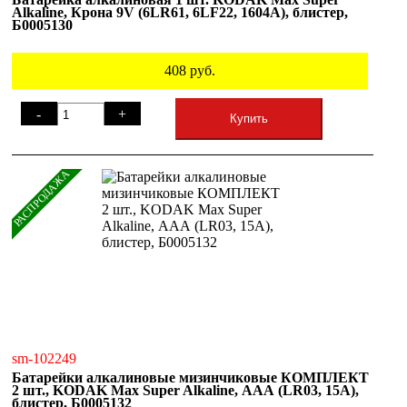
Alkaline, Крона 9V (6LR61, 6LF22, 1604A), блистер,
Б0005130
408
руб.
-
+
Купить
РАСПРОДАЖА
sm-102249
Батарейки алкалиновые мизинчиковые КОМПЛЕКТ
2 шт., KODAK Max Super Alkaline, ААА (LR03, 15А),
блистер, Б0005132