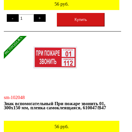
56
руб.
-
+
Купить
РАСПРОДАЖА
sm-102048
Знак вспомогательный При пожаре звонить 01,
300х150 мм, пленка самоклеящаяся, 610047/В47
56
руб.