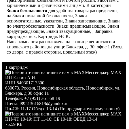
траспортными компаниями и почтой россии. Работаем с
юридическими и физическими лицами. В категории
Знаки безопасности
для удобства товары распределены,
на Знаки пожарной безопасности, Знаки
вспомогательные, указатели, Знаки запрещающие, Знаки
по электробезопасности, Знаки предписывающие, Знаки
предупреждающие, Знаки эвакуационные, , Заправка
картриджа нск, Картридж НСК.
Наша компания расположена на границе ленинского и
кировского районов,на улице Блюхера, д. 30, офис 1 (Вход
со двора, с правой стороны, цокольный этаж)
1 картридж
Мессенджер MAX
ИП Елкин А.И.
ИНН 540301713300
630073
,
Россия
,
Новосибирская область
,
Новосибирск
,
ул.
Блюхера, д.30 офис 1а
Телефон:
+7 (951) 361-68-19
Почта:
t89513616819@yandex.ru
Пн-Сб: 11-17 Обед с 13-14 (По предварительному звонку)
Мессенджер MAX
ПН-ЧТ 10-19; ПТ 11-16; СБ 10-18; ОБЕД 13-14
75.59 КБ