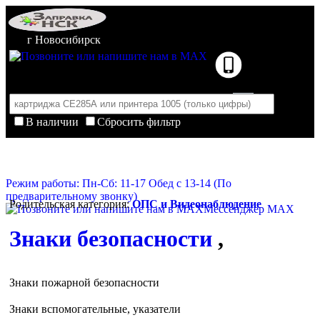
г Новосибирск
В наличии
Сбросить фильтр
Корзина пуста
Очистить корзину
Режим работы: Пн-Сб: 11-17 Обед с 13-14 (По
предварительному звонку)
Родительская категория:
ОПС и Видеонаблюдение
Мессенджер MAX
Знаки безопасности
,
Знаки пожарной безопасности
Знаки вспомогательные, указатели