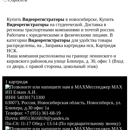
Купить
Видеорегистраторы
в новосибирске, Купить
Видеорегистраторы
на студенческой. Доставка в
регионы траспортными компаниями и почтой россии.
Работаем с юридическими и физическими лицами. В
категории
Видеорегистраторы
для удобства товары
распределены, на , Заправка картриджа нск, Картридж
НСК.
Наша компания расположена на границе ленинского и
кировского районов,на улице Блюхера, д. 30, офис 1 (Вход
со двора, с правой стороны, цокольный этаж)
1 картридж
Мессенджер MAX
ИП Елкин А.И.
ИНН 540301713300
630073
,
Россия
,
Новосибирская область
,
Новосибирск
,
ул.
Блюхера, д.30 офис 1а
Телефон:
+7 (951) 361-68-19
Почта:
t89513616819@yandex.ru
Пн-Сб: 11-17 Обед с 13-14 (По предварительному звонку)
Мессенджер MAX