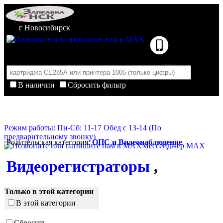
г Новосибирск
В наличии
Сбросить фильтр
Корзина пуста
Очистить корзину
Режим работы: Пн-Сб: 11-17 Обед с 13-14 (По
предварительному звонку)
Родительская категория:
ОПС и Видеонаблюдение
Мессенджер MAX
Видеорегистраторы
,
Только в этой категории
В этой категории
Сбросить