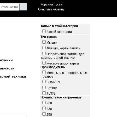
Корзина пуста
Очистить корзину
Только в этой категории
В этой категории
Тип товара
Мышки
Флешки, карты памяти
Оперативная память для
компьютерной техники
ехники
Жесткие диски, карты
Производитель
памяти
запчасти
Сетевые фильтры
Мелочь для непрофильных
ерной техники
товаров
Платы
SONNEN
Блоки питания для
компьютерной техники
Brother
Материнские платы
SVEN
Номинальное напряжение
Адаптеры
Smart Buy
220
Клавиатура
PILOT ZIS
230
Клавиатуры
Kyocera-Mita
250
Сетевой фильтр
ГАРНИЗОН