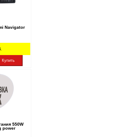
i Navigator
.
Купить
тания 550W
g power