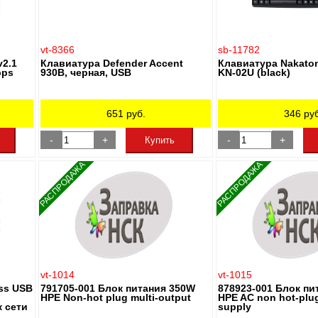
vt-8366
sb-11782
v2.1
Клавиатура Defender Accent
Клавиатура Nakatom
bps
930B, черная, USB
KN-02U (black)
651
руб.
346
руб
-
+
-
+
Купить
РАСПРОДАЖА
РАСПРОДАЖА
vt-1014
vt-1015
ess USB
791705-001 Блок питания 350W
878923-001 Блок пи
HPE Non-hot plug multi-output
HPE AC non hot-plu
к сети
supply