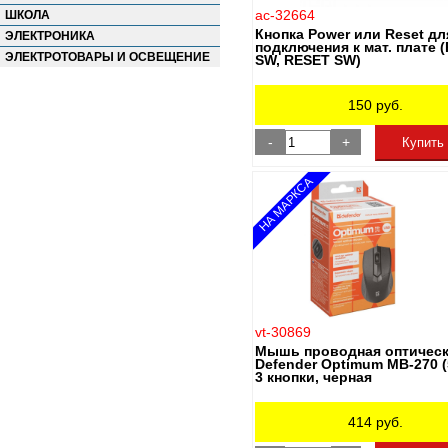
ac-32664
ШКОЛА
Кнопка Power или Reset дл
ЭЛЕКТРОНИКА
подключения к мат. плате 
ЭЛЕКТРОТОВАРЫ И ОСВЕЩЕНИЕ
SW, RESET SW)
150
руб.
-
+
Купить
НА МАРКСА
vt-30869
Мышь проводная оптичес
Defender Optimum MB-270 (
3 кнопки, черная
414
руб.