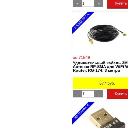
-
+
Купить
НА МАРКСА
ac-71549
Удлинительный кабель 3M,
Антенна RP-SMA для WiFi 
Router, RG-174, 3 метрa
677
руб.
-
+
Купить
НА МАРКСА