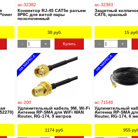
ac-32382
ac-32383
я
Коннектор RJ-45 CAT5e разъем
Защитный колпачок 
(Power
8P8C для витой пары
CAT6, красный
позолоченный
38
руб.
15
руб
-
+
-
+
Купить
НА МАРКСА
НА МАРКСА
ac-200
ac-71548
кая
Удлинительный кабель 9M, Wi-Fi
Удлинительный кабе
52270)
Антенна RP-SMA для WiFi WAN
Антенна RP-SMA дл
Router, RG-174, 9 метров
Router, RG-174, 6 м
1174
руб.
955
руб