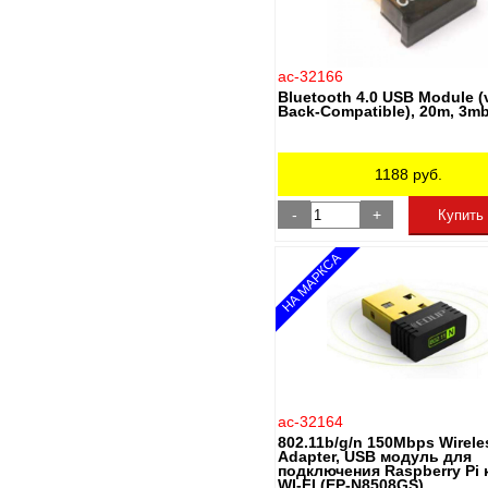
ac-32166
Bluetooth 4.0 USB Module (
Back-Compatible), 20m, 3m
1188
руб.
-
+
Купить
НА МАРКСА
ac-32164
802.11b/g/n 150Mbps Wirel
Adapter, USB модуль для
подключения Raspberry Pi 
WI-FI (EP-N8508GS)