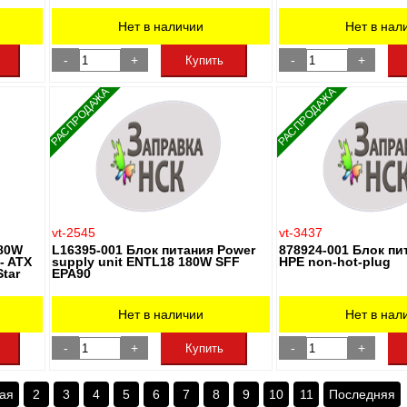
Нет в наличии
Нет в нал
-
+
-
+
Купить
РАСПРОДАЖА
РАСПРОДАЖА
vt-2545
vt-3437
180W
L16395-001 Блок питания Power
878924-001 Блок пи
- ATX
supply unit ENTL18 180W SFF
HPE non-hot-plug
Star
EPA90
Нет в наличии
Нет в нал
-
+
-
+
Купить
ая
2
3
4
5
6
7
8
9
10
11
Последняя