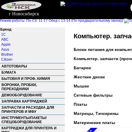
г Новосибирск
Режим работы: Пн-Сб: 11-17 Обед с 13-14 (По предварительному звонку)
Бренд
1С
Компьютер. запча
ABC
Apple
Блоки питания для компью
Asus
Brother
Компьютер. запчасти (проч
Citizen
Defender
АВТОТОВАРЫ
Батареи
Delacamp
БУМАГА
DELL
Жесткие диски
БЫТОВАЯ И ПРОФ. ХИМИЯ
Dialog
Erus
ВОРОНКИ, ПРОБКИ,
Мышки
ПЕРЕХОДНИКИ
GEMBIRD
Genius
Сетевые фильтры
ДЕМООБОРУДОВАНИЕ
HP
ЗАПРАВКА КАРТРИДЖЕЙ
Платы
IBM
ЗАПЧАСТИ И РАСХОДКА ДЛЯ
Kyocera-Mita
ПРИНТЕРОВ И МФУ
Матрицы, Тачскрины
Lenovo
ИНСТРУМЕНТЫ/ПАКЕТЫ/
Logitech
СПЕЦОБОРУДОВАНИЕ
Материнские платы
Nakatomi
КАРТРИДЖИ ДЛЯ ПРИНТЕРА И
Original