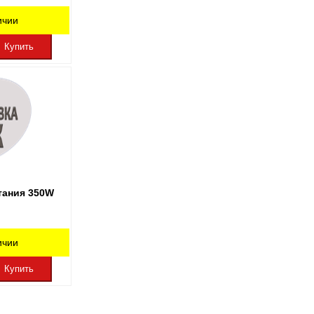
ичии
Купить
тания 350W
ичии
Купить