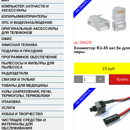
НА МАРКСА
МФУ
Panasonic
КОМПЬЮТЕР. ЗАПЧАСТИ И
PILOT ZIS
АКСЕССУАРЫ
Samsung
КОПИРЫ/МФУ/ПРИНТЕРЫ
Seagate
Smart Buy
ОПС И ВИДЕОНАБЛЮДЕНИЕ
SONNEN
ОРИГИНАЛЬНЫЕ АКСЕССУАРЫ
Super Micro
ДЛЯ ТЕЛЕФОНОВ
SVEN
ОФИС
WD
ac-26629
ОФИСНАЯ ТЕХНИКА
ГАРНИЗОН
Коннектор RJ-45 кат.5e дл
ПОДАРКИ И ПРАЗДНИК
пары
Палладий
Совместимые
ПРОГРАММНОЕ ОБЕСПЕЧЕНИЕ
ТПЗ компьютерного содержания
ПЫЛЕСОСЫ И ФИЛЬТРЫ ДЛЯ
ПЫЛЕСОСА
19
руб.
РАДИОДЕТАЛИ
-
+
Купить
СМАЗКИ И ТАЛЬКИ
ТОВАРЫ ДЛЯ МЕДИЦИНЫ
НА МАРКСА
УЗЛЫ ЗАКРЕПЛЕНИЯ, ПЕЧИ,
ТЕРМОУЗЛЫ, ТЕРМОБЛОКИ
УПАКОВКА
УСЛУГИ
ХОББИ И ТВОРЧЕСТВО
ЧИСТЯЩИЕ СРЕДСТВА И
МАТЕРИАЛЫ ДЛЯ
ОБСЛУЖИВАНИЯ