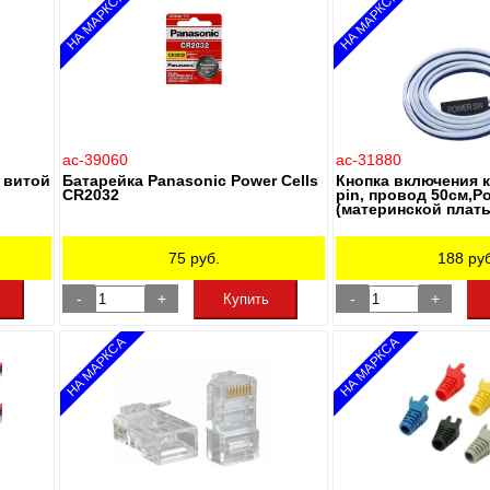
НА МАРКСА
НА МАРКСА
ac-39060
ac-31880
я витой
Батарейка Panasonic Power Cells
Кнопка включения 
CR2032
pin, провод 50см,P
(материнской плат
75
руб.
188
руб
-
+
-
+
Купить
НА МАРКСА
НА МАРКСА