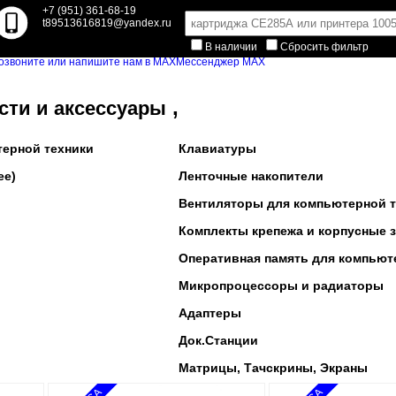
+7 (951) 361-68-19
t89513616819@yandex.ru
В наличии
Сбросить фильтр
Мессенджер MAX
,
сти и аксессуары
терной техники
Клавиатуры
ее)
Ленточные накопители
Вентиляторы для компьютерной т
Комплекты крепежа и корпусные 
Оперативная память для компьют
Микропроцессоры и радиаторы
Адаптеры
Док.Станции
Матрицы, Тачскрины, Экраны