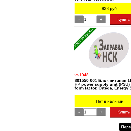
938
руб.
-
+
Купить
РАСПРОДАЖА
vt-1048
801550-001 Блок питания 
HP power supply unit (PSU) 
form factor, Ortega, Energy 
Нет в наличии
-
+
Купить
Перв