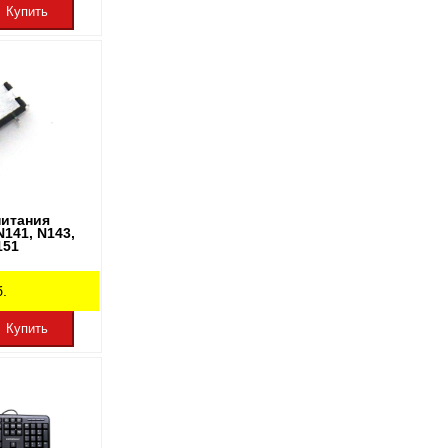
Купить
питания
141, N143,
151
.
Купить