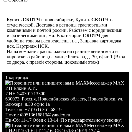
Купить
СКОТЧ
в новосибирске, Купить
СКОТЧ
на
студенческой. Доставка в регионы траспортными
компаниями и почтой россии. Работаем с юридическими
и физическими лицами. В категории
СКОТЧ
для
удобства товары распределены, на , Заправка картриджа
нск, Картридж НСК.
Наша компания расположена на границе ленинского и
кировского районов,на улице Блюхера, д. 30, офис 1 (Вход
со двора, с правой стороны, цокольный этаж)
1 картридж
Мессенджер MAX
ИП Елкин А.И.
ИНН 540301713300
630073
,
Россия
,
Новосибирская область
,
Новосибирск
,
ул.
Блюхера, д.30 офис 1а
Телефон:
+7 (951) 361-68-19
Почта:
t89513616819@yandex.ru
Пн-Сб: 11-17 Обед с 13-14 (По предварительному звонку)
Мессенджер MAX
ПН-ЧТ 10-19; ПТ 11-16; СБ 10-18; ОБЕД 13-14