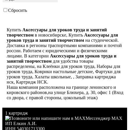
Черный
Сбросить
Красный
Купить
Аксессуары для уроков труда и занятий
творчеством
в новосибирске, Купить
Аксессуары для
уроков труда и занятий творчеством
на студенческой.
Доставка в регионы траспортными компаниями и почтой
россии. Работаем с юридическими и физическими
лицами. В категории
Аксессуары для уроков труда и
занятий творчеством
для удобства товары
распределены, на Клеёнки для уроков труда, Наборы для
уроков труда, Коврики настольные детские, Фартуки для
уроков труда, Халаты школьные, , Заправка картриджа
нск, Картридж НСК.
Наша компания расположена на границе ленинского и
кировского районов,на улице Блюхера, д. 30, офис 1 (Вход
со двора, с правой стороны, цокольный этаж)
1 картридж
Мессенджер MAX
ИП Елкин А.И.
ИНН 540301713300