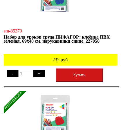
sm-85379
Набор для уроков труда ПИФАГОР: клеёнка ПВХ
зеленая, 69х40 см, нарукавники синие, 227058
232
руб.
-
+
Купить
РАСПРОДАЖА