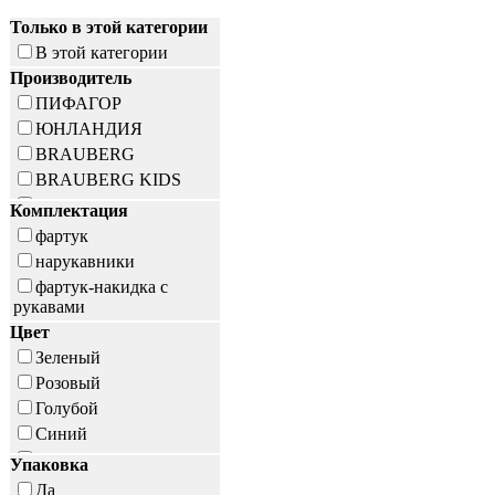
Только в этой категории
В этой категории
Производитель
ПИФАГОР
ЮНЛАНДИЯ
BRAUBERG
BRAUBERG KIDS
ДПС
Комплектация
ТОП-СПИН
фартук
нарукавники
фартук-накидка с
рукавами
Цвет
Зеленый
Розовый
Голубой
Синий
фиолетовый
Упаковка
с рисунком
Да