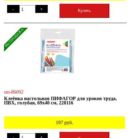
-
+
Купить
РАСПРОДАЖА
sm-86092
Клеёнка настольная ПИФАГОР для уроков труда,
ПВХ, голубая, 69х40 см, 228116
197
руб.
-
+