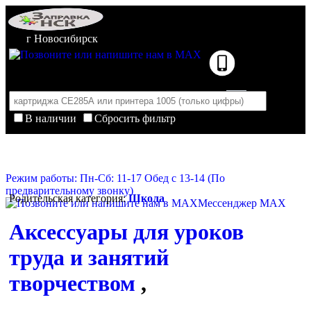
г Новосибирск
В наличии
Сбросить фильтр
Корзина пуста
Очистить корзину
Режим работы: Пн-Сб: 11-17 Обед с 13-14 (По
предварительному звонку)
Родительская категория:
Школа
Мессенджер MAX
Аксессуары для уроков
труда и занятий
творчеством
,