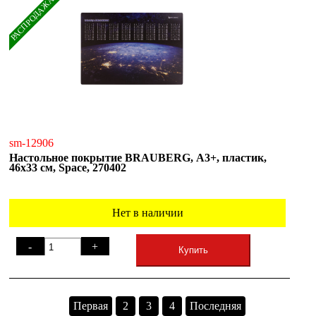
РАСПРОДАЖА
sm-12906
Настольное покрытие BRAUBERG, А3+, пластик,
46x33 см, Space, 270402
Нет в наличии
-
+
Купить
Первая
2
3
4
Последняя