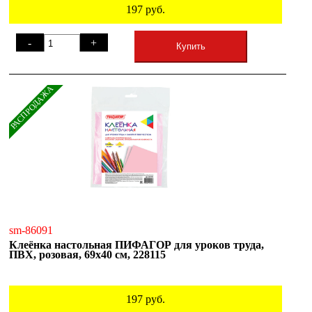
197
руб.
-
+
Купить
РАСПРОДАЖА
sm-86091
Клеёнка настольная ПИФАГОР для уроков труда,
ПВХ, розовая, 69х40 см, 228115
197
руб.