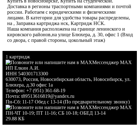
Купить
в новосибирске, Купить
на студенческой.
Доставка в регионы траспортными компаниями и почтой
россии. Работаем с юридическими и физическими
лицами. В категории
для удобства товары распределены,
на , Заправка картриджа нск, Картридж НСК.
Наша компания расположена на границе ленинского и
кировского районов,на улице Блюхера, д. 30, офис 1 (Вход
со двора, с правой стороны, цокольный этаж)
1 картридж
Мессенджер MAX
ИП Елкин А.И.
ИНН 540301713300
630073
,
Россия
,
Новосибирская область
,
Новосибирск
,
ул.
Блюхера, д.30 офис 1а
Телефон:
+7 (951) 361-68-19
Почта:
t89513616819@yandex.ru
Пн-Сб: 11-17 Обед с 13-14 (По предварительному звонку)
Мессенджер MAX
ПН-ЧТ 10-19; ПТ 11-16; СБ 10-18; ОБЕД 13-14
29.88 КБ