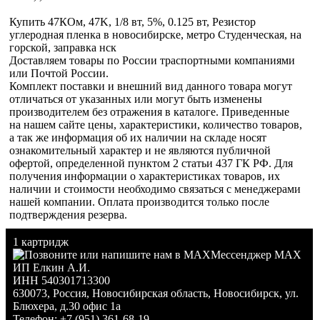
Купить 47КОм, 47K, 1/8 вт, 5%, 0.125 вт, Резистор
углеродная пленка в новосибирске, метро Студенческая, на
горской, заправка нск
Доставляем товары по России траспортными компаниями
или Почтой России.
Комплект поставки и внешний вид данного товара могут
отличаться от указанных или могут быть изменены
производителем без отражения в каталоге. Приведенные
на нашем сайте цены, характеристики, количество товаров,
а так же информация об их наличии на складе носят
ознакомительный характер и не являются публичной
офертой, определенной пунктом 2 статьи 437 ГК РФ. Для
получения информации о характеристиках товаров, их
наличии и стоимости необходимо связаться с менеджерами
нашей компании. Оплата производится только после
подтверждения резерва.
1 картридж
Мессенджер MAX
ИП Елкин А.И.
ИНН 540301713300
630073
,
Россия
,
Новосибирская область
,
Новосибирск
,
ул.
Блюхера, д.30 офис 1а
Телефон:
+7 (951) 361-68-19