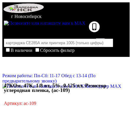
г Новосибирск
В наличии
Сбросить фильтр
Корзина пуста
Очистить корзину
Режим работы: Пн-Сб: 11-17 Обед с 13-14 (По
предварительному звонку)
47КОм, 47K, 1/8 вт, 5%, 0.125 вт, Резистор
Мессенджер MAX
углеродная пленка, (ac-109)
Артикул: ac-109