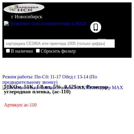
г Новосибирск
В наличии
Сбросить фильтр
Корзина пуста
Очистить корзину
Режим работы: Пн-Сб: 11-17 Обед с 13-14 (По
предварительному звонку)
51КОм, 51K, 1/8 вт, 5%, 0.125 вт, Резистор
Мессенджер MAX
углеродная пленка, (ac-110)
Артикул: ac-110