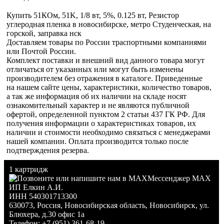
Купить 51КОм, 51K, 1/8 вт, 5%, 0.125 вт, Резистор
углеродная пленка в новосибирске, метро Студенческая, на
горской, заправка нск
Доставляем товары по России траспортными компаниями
или Почтой России.
Комплект поставки и внешний вид данного товара могут
отличаться от указанных или могут быть изменены
производителем без отражения в каталоге. Приведенные
на нашем сайте цены, характеристики, количество товаров,
а так же информация об их наличии на складе носят
ознакомительный характер и не являются публичной
офертой, определенной пунктом 2 статьи 437 ГК РФ. Для
получения информации о характеристиках товаров, их
наличии и стоимости необходимо связаться с менеджерами
нашей компании. Оплата производится только после
подтверждения резерва.
1 картридж
Мессенджер MAX
ИП Елкин А.И.
ИНН 540301713300
630073
,
Россия
,
Новосибирская область
,
Новосибирск
,
ул.
Блюхера, д.30 офис 1а
Телефон:
+7 (951) 361-68-19