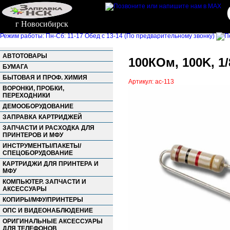
г Новосибирск
Режим работы: Пн-Сб: 11-17 Обед с 13-14 (По предварительному звонку)
АВТОТОВАРЫ
100КОм, 100K, 1/
БУМАГА
БЫТОВАЯ И ПРОФ. ХИМИЯ
Артикул: ac-113
ВОРОНКИ, ПРОБКИ,
ПЕРЕХОДНИКИ
ДЕМООБОРУДОВАНИЕ
ЗАПРАВКА КАРТРИДЖЕЙ
ЗАПЧАСТИ И РАСХОДКА ДЛЯ
ПРИНТЕРОВ И МФУ
ИНСТРУМЕНТЫ/ПАКЕТЫ/
СПЕЦОБОРУДОВАНИЕ
КАРТРИДЖИ ДЛЯ ПРИНТЕРА И
МФУ
КОМПЬЮТЕР. ЗАПЧАСТИ И
АКСЕССУАРЫ
КОПИРЫ/МФУ/ПРИНТЕРЫ
ОПС И ВИДЕОНАБЛЮДЕНИЕ
ОРИГИНАЛЬНЫЕ АКСЕССУАРЫ
ДЛЯ ТЕЛЕФОНОВ