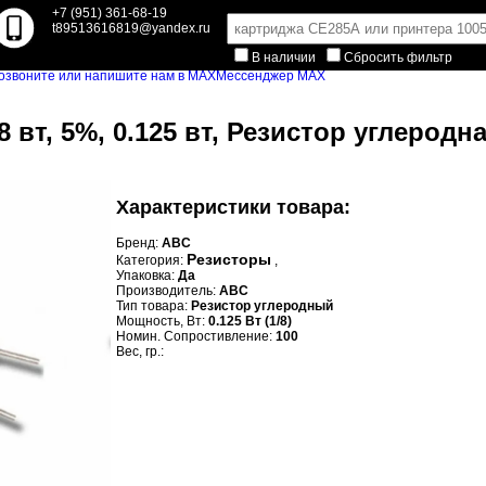
+7 (951) 361-68-19
t89513616819@yandex.ru
В наличии
Сбросить фильтр
Мессенджер MAX
8 вт, 5%, 0.125 вт, Резистор углеродна
Характеристики товара:
Бренд:
ABC
Резисторы
Категория:
,
Упаковка:
Да
Производитель:
ABC
Тип товара:
Резистор углеродный
Мощность, Вт:
0.125 Вт (1/8)
Номин. Сопростивление:
100
Вес, гр.: