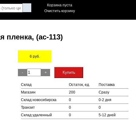
Корзина пуста
Очистить корзину
я пленка, (ac-113)
6
руб.
Остаток
Купить
-
+
Склад
Остаток, ед.
Поставка
Магазин
200
Сразу
Склад новосибирска
0
0-2 дня
Транзит
0
0
Склад удаленный
0
5-12 дней