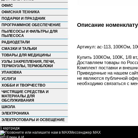
ОФИС
ОФИСНАЯ ТЕХНИКА
ПОДАРКИ И ПРАЗДНИК
Описание номенклат
ПРОГРАММНОЕ ОБЕСПЕЧЕНИЕ
ПЫЛЕСОСЫ И ФИЛЬТРЫ ДЛЯ
ПЫЛЕСОСА
РАДИОДЕТАЛИ
Артикул: ac-113, 100КОм, 100
СМАЗКИ И ТАЛЬКИ
ТОВАРЫ ДЛЯ МЕДИЦИНЫ
Купить 100КОм, 100K, 1/8 вт
УЗЛЫ ЗАКРЕПЛЕНИЯ, ПЕЧИ,
Доставляем товары по Росс
ТЕРМОУЗЛЫ, ТЕРМОБЛОКИ
Комплект поставки и внешни
УПАКОВКА
Приведенные на нашем сайте
не являются публичной офер
УСЛУГИ
необходимо связаться с ме
ХОББИ И ТВОРЧЕСТВО
ЧИСТЯЩИЕ СРЕДСТВА И
МАТЕРИАЛЫ ДЛЯ
ОБСЛУЖИВАНИЯ
ШКОЛА
ЭЛЕКТРОНИКА
ЭЛЕКТРОТОВАРЫ И ОСВЕЩЕНИЕ
1 картридж
Мессенджер MAX
ИП Елкин А.И.