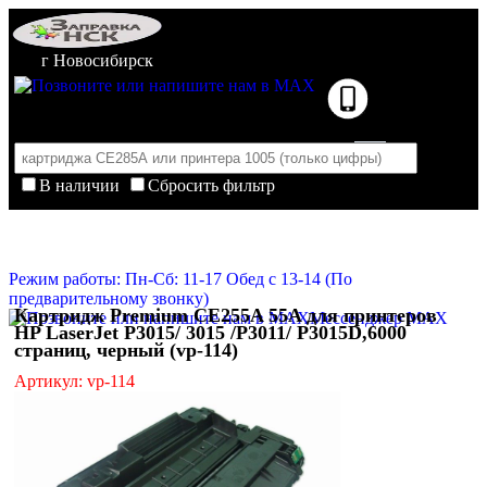
г Новосибирск
В наличии
Сбросить фильтр
Корзина пуста
Очистить корзину
Режим работы: Пн-Сб: 11-17 Обед с 13-14 (По
предварительному звонку)
Картридж Premium CE255A 55A для принтеров
Мессенджер MAX
HP LaserJet P3015/ 3015 /P3011/ P3015D,6000
страниц, черный (vp-114)
Артикул: vp-114