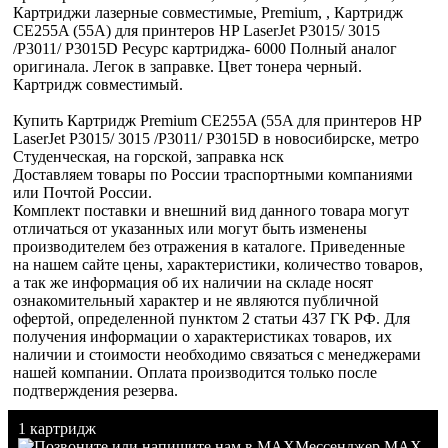
Картриджи лазерные совместимые, Premium, , Картридж
CE255A (55A) для принтеров HP LaserJet P3015/ 3015
/P3011/ P3015D Ресурс картриджа- 6000 Полный аналог
оригинала. Легок в заправке. Цвет тонера черный.
Картридж совместимый.
Купить Картридж Premium CE255A (55A для принтеров HP
LaserJet P3015/ 3015 /P3011/ P3015D в новосибирске, метро
Студенческая, на горской, заправка нск
Доставляем товары по России траспортными компаниями
или Почтой России.
Комплект поставки и внешний вид данного товара могут
отличаться от указанных или могут быть изменены
производителем без отражения в каталоге. Приведенные
на нашем сайте цены, характеристики, количество товаров,
а так же информация об их наличии на складе носят
ознакомительный характер и не являются публичной
офертой, определенной пунктом 2 статьи 437 ГК РФ. Для
получения информации о характеристиках товаров, их
наличии и стоимости необходимо связаться с менеджерами
нашей компании. Оплата производится только после
подтверждения резерва.
1 картридж
Мессенджер MAX