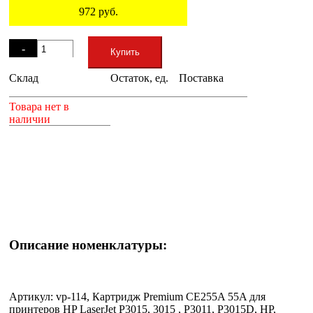
972
руб.
Остаток
-
Купить
Склад
Остаток, ед.
Поставка
+
Товара нет в
наличии
Описание номенклатуры:
Артикул: vp-114, Картридж Premium CE255A 55A для
принтеров HP LaserJet P3015, 3015 , P3011, P3015D, HP,