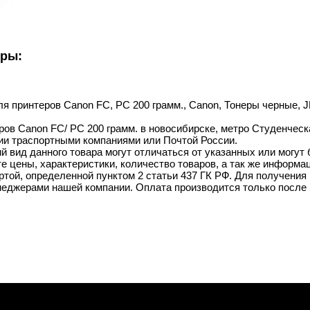
уры:
ля принтеров Canon FC, PC 200 грамм., Canon, Тонеры черные, JD
ров Canon FC/ PC 200 грамм. в новосибирске, метро Студенческа
ии траспортными компаниями или Почтой России.
й вид данного товара могут отличаться от указанных или могут
 цены, характеристики, количество товаров, а так же информац
той, определенной пунктом 2 статьи 437 ГК РФ. Для получения 
неджерами нашей компании. Оплата производится только после 