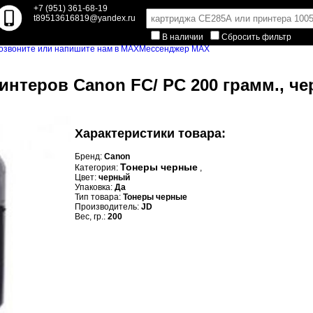
+7 (951) 361-68-19
t89513616819@yandex.ru
В наличии
Сбросить фильтр
Мессенджер MAX
интеров Canon FC/ PC 200 грамм., че
Характеристики товара:
Бренд:
Canon
Тонеры черные
Категория:
,
Цвет:
черный
Упаковка:
Да
Тип товара:
Тонеры черные
Производитель:
JD
Вес, гр.:
200