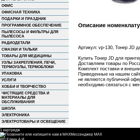
ОФИС
ОФИСНАЯ ТЕХНИКА
ПОДАРКИ И ПРАЗДНИК
Описание номенклат
ПРОГРАММНОЕ ОБЕСПЕЧЕНИЕ
ПЫЛЕСОСЫ И ФИЛЬТРЫ ДЛЯ
ПЫЛЕСОСА
РАДИОДЕТАЛИ
Артикул: vp-130, Тонер JD д
СМАЗКИ И ТАЛЬКИ
ТОВАРЫ ДЛЯ МЕДИЦИНЫ
Купить Тонер JD для принте
УЗЛЫ ЗАКРЕПЛЕНИЯ, ПЕЧИ,
Доставляем товары по Росс
ТЕРМОУЗЛЫ, ТЕРМОБЛОКИ
Комплект поставки и внешни
УПАКОВКА
Приведенные на нашем сайте
не являются публичной офер
УСЛУГИ
необходимо связаться с ме
ХОББИ И ТВОРЧЕСТВО
ЧИСТЯЩИЕ СРЕДСТВА И
МАТЕРИАЛЫ ДЛЯ
ОБСЛУЖИВАНИЯ
ШКОЛА
ЭЛЕКТРОНИКА
ЭЛЕКТРОТОВАРЫ И ОСВЕЩЕНИЕ
1 картридж
Мессенджер MAX
ИП Елкин А.И.