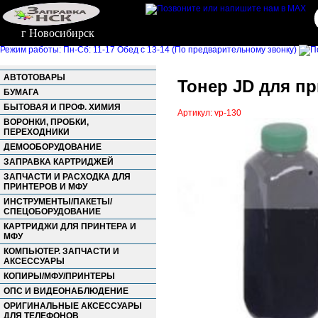
г Новосибирск
Режим работы: Пн-Сб: 11-17 Обед с 13-14 (По предварительному звонку)
АВТОТОВАРЫ
Тонер JD для пр
БУМАГА
БЫТОВАЯ И ПРОФ. ХИМИЯ
Артикул: vp-130
ВОРОНКИ, ПРОБКИ,
ПЕРЕХОДНИКИ
ДЕМООБОРУДОВАНИЕ
ЗАПРАВКА КАРТРИДЖЕЙ
ЗАПЧАСТИ И РАСХОДКА ДЛЯ
ПРИНТЕРОВ И МФУ
ИНСТРУМЕНТЫ/ПАКЕТЫ/
СПЕЦОБОРУДОВАНИЕ
КАРТРИДЖИ ДЛЯ ПРИНТЕРА И
МФУ
КОМПЬЮТЕР. ЗАПЧАСТИ И
АКСЕССУАРЫ
КОПИРЫ/МФУ/ПРИНТЕРЫ
ОПС И ВИДЕОНАБЛЮДЕНИЕ
ОРИГИНАЛЬНЫЕ АКСЕССУАРЫ
ДЛЯ ТЕЛЕФОНОВ