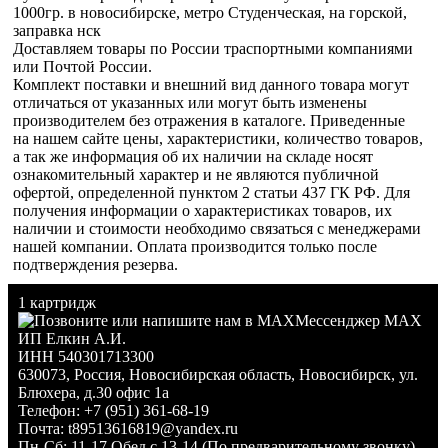
1000гр. в новосибирске, метро Студенческая, на горской,
заправка нск
Доставляем товары по России траспортными компаниями
или Почтой России.
Комплект поставки и внешний вид данного товара могут
отличаться от указанных или могут быть изменены
производителем без отражения в каталоге. Приведенные
на нашем сайте цены, характеристики, количество товаров,
а так же информация об их наличии на складе носят
ознакомительный характер и не являются публичной
офертой, определенной пунктом 2 статьи 437 ГК РФ. Для
получения информации о характеристиках товаров, их
наличии и стоимости необходимо связаться с менеджерами
нашей компании. Оплата производится только после
подтверждения резерва.
1 картридж
Мессенджер MAX
ИП Елкин А.И.
ИНН 540301713300
630073
,
Россия
,
Новосибирская область
,
Новосибирск
,
ул.
Блюхера, д.30 офис 1а
Телефон:
+7 (951) 361-68-19
Почта:
t89513616819@yandex.ru
Пн-Сб: 11-17 Обед с 13-14 (По предварительному звонку)