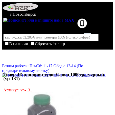
г Новосибирск
В наличии
Сбросить фильтр
Корзина пуста
Очистить корзину
Режим работы: Пн-Сб: 11-17 Обед с 13-14 (По
предварительному звонку)
Тонер JD для принтеров Canon 1000гр., черный
Мессенджер MAX
(vp-131)
Артикул: vp-131