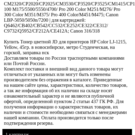
CM2320/CP2020/CP2025/CM3530/CP3520/CP3525/CM1415/CP15
100 M175/5500/5550/4700/ Pro 200 Color M251/M276/ Pro
300 Color M351/M375/ Pro 400 Color/M451/M475; Canon
LBP-5050/5050n/7200 | для картриджей:
Q6462/CB402/CB542/CC532/CE252/CE322/CE312/
C9732/Q5952/CF212A/CE412A; Canon 316/318
Купить Тонер цветной JD для принтеров HP Color LJ-1215,
Yellow, 45гр. в новосибирске, метро Студенческая, на
горской, заправка нск
Доставляем товары по России траспортными компаниями
или Почтой России.
Комплект поставки и внешний вид данного товара могут
отличаться от указанных или могут быть изменены
производителем без отражения в каталоге. Приведенные
на нашем сайте цены, характеристики, количество товаров,
а так же информация об их наличии на складе носят
ознакомительный характер и не являются публичной
офертой, определенной пунктом 2 статьи 437 ГК РФ. Для
получения информации о характеристиках товаров, их
наличии и стоимости необходимо связаться с менеджерами
нашей компании. Оплата производится только после
подтверждения резерва.
1 картридж