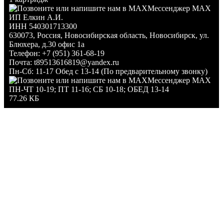
Мессенджер MAX
ИП Елкин А.И.
ИНН 540301713300
630073
,
Россия
,
Новосибирская область
,
Новосибирск
,
ул.
Блюхера, д.30 офис 1а
Телефон:
+7 (951) 361-68-19
Почта:
t89513616819@yandex.ru
Пн-Сб: 11-17 Обед с 13-14 (По предварительному звонку)
Мессенджер MAX
ПН-ЧТ 10-19; ПТ 11-16; СБ 10-18; ОБЕД 13-14
77.26 КБ