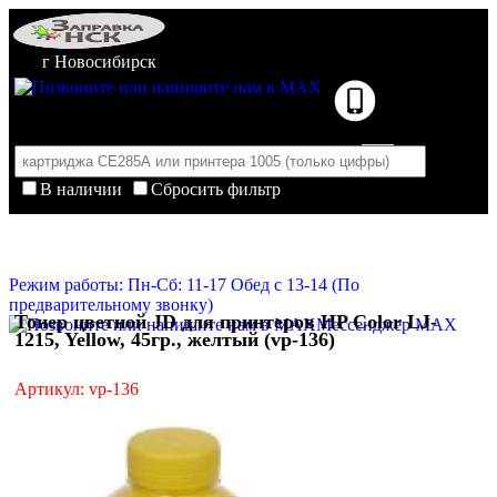
г Новосибирск
В наличии
Сбросить фильтр
Корзина пуста
Очистить корзину
Режим работы: Пн-Сб: 11-17 Обед с 13-14 (По
предварительному звонку)
Тонер цветной JD для принтеров HP Color LJ-
Мессенджер MAX
1215, Yellow, 45гр., желтый (vp-136)
Артикул: vp-136