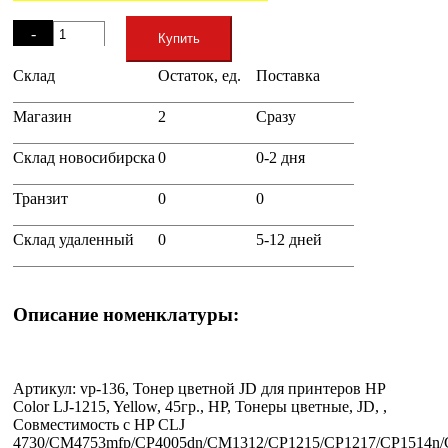
Остаток
-
Купить
Склад
Остаток, ед.
Поставка
+
Магазин
2
Сразу
Склад новосибирска
0
0-2 дня
Транзит
0
0
Склад удаленный
0
5-12 дней
Описание номенклатуры:
Артикул: vp-136, Тонер цветной JD для принтеров HP
Color LJ-1215, Yellow, 45гр., HP, Тонеры цветные, JD, ,
Совместимость с HP CLJ
4730/CM4753mfp/CP4005dn/CM1312/CP1215/CP1217/CP1514n/C