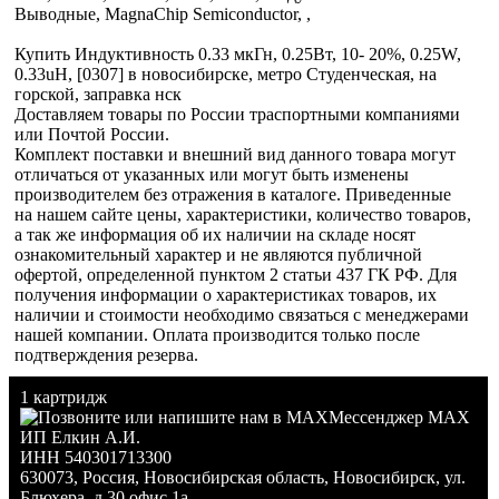
Выводные, MagnaChip Semiconductor, ,
Купить Индуктивность 0.33 мкГн, 0.25Вт, 10- 20%, 0.25W,
0.33uH, [0307] в новосибирске, метро Студенческая, на
горской, заправка нск
Доставляем товары по России траспортными компаниями
или Почтой России.
Комплект поставки и внешний вид данного товара могут
отличаться от указанных или могут быть изменены
производителем без отражения в каталоге. Приведенные
на нашем сайте цены, характеристики, количество товаров,
а так же информация об их наличии на складе носят
ознакомительный характер и не являются публичной
офертой, определенной пунктом 2 статьи 437 ГК РФ. Для
получения информации о характеристиках товаров, их
наличии и стоимости необходимо связаться с менеджерами
нашей компании. Оплата производится только после
подтверждения резерва.
1 картридж
Мессенджер MAX
ИП Елкин А.И.
ИНН 540301713300
630073
,
Россия
,
Новосибирская область
,
Новосибирск
,
ул.
Блюхера, д.30 офис 1а