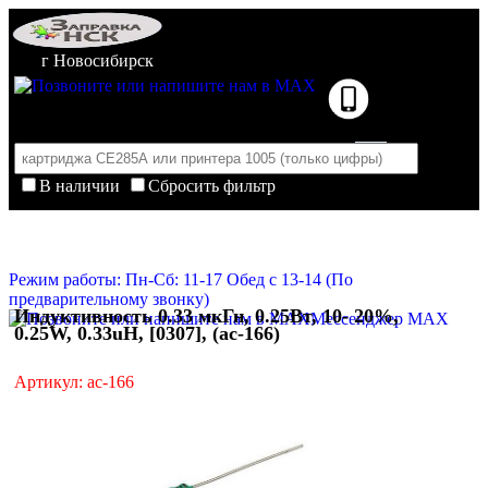
г Новосибирск
В наличии
Сбросить фильтр
Корзина пуста
Очистить корзину
Режим работы: Пн-Сб: 11-17 Обед с 13-14 (По
предварительному звонку)
Индуктивность 0.33 мкГн, 0.25Вт, 10- 20%,
Мессенджер MAX
0.25W, 0.33uH, [0307], (ac-166)
Артикул: ac-166