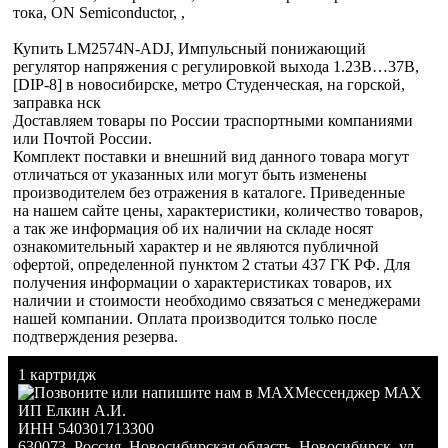
тока, ON Semiconductor, ,
Купить LM2574N-ADJ, Импульсный понижающий
регулятор напряжения с регулировкой выхода 1.23В…37В,
[DIP-8] в новосибирске, метро Студенческая, на горской,
заправка нск
Доставляем товары по России траспортными компаниями
или Почтой России.
Комплект поставки и внешний вид данного товара могут
отличаться от указанных или могут быть изменены
производителем без отражения в каталоге. Приведенные
на нашем сайте цены, характеристики, количество товаров,
а так же информация об их наличии на складе носят
ознакомительный характер и не являются публичной
офертой, определенной пунктом 2 статьи 437 ГК РФ. Для
получения информации о характеристиках товаров, их
наличии и стоимости необходимо связаться с менеджерами
нашей компании. Оплата производится только после
подтверждения резерва.
1 картридж
Мессенджер MAX
ИП Елкин А.И.
ИНН 540301713300
630073
,
Россия
,
Новосибирская область
,
Новосибирск
,
ул.