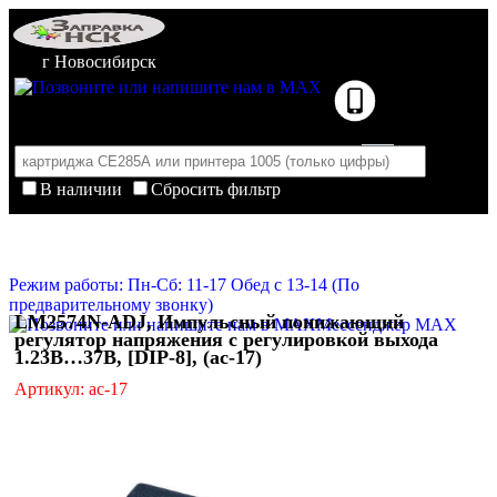
г Новосибирск
В наличии
Сбросить фильтр
Корзина пуста
Очистить корзину
Режим работы: Пн-Сб: 11-17 Обед с 13-14 (По
предварительному звонку)
LM2574N-ADJ, Импульсный понижающий
Мессенджер MAX
регулятор напряжения с регулировкой выхода
1.23В…37В, [DIP-8], (ac-17)
Артикул: ac-17