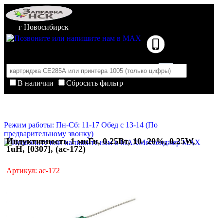
г Новосибирск
В наличии
Сбросить фильтр
Корзина пуста
Очистить корзину
Режим работы: Пн-Сб: 11-17 Обед с 13-14 (По
предварительному звонку)
Индуктивность 1 мкГн, 0.25Вт, 10- 20%, 0.25W,
Мессенджер MAX
1uH, [0307], (ac-172)
Артикул: ac-172