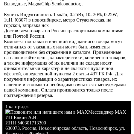
Выводные, MagnaChip Semiconductor, ,
Купить Индуктивность 1 мкГн, 0.25Вт, 10- 20%, 0.25W,
1uH, [0307] в новосибирске, метро Студенческая, на
горской, заправка нск
Доставляем товары по России траспортными компаниями
или Почтой России.
Комплект поставки и внешний вид данного товара могут
отличаться от указанных или могут быть изменены
производителем без отражения в каталоге. Приведенные
на нашем сайте цены, характеристики, количество товаров,
а так же информация об их наличии на складе носят
ознакомительный характер и не являются публичной
офертой, определенной пунктом 2 статьи 437 ГК РФ. Для
получения информации о характеристиках товаров, их
наличии и стоимости необходимо связаться с менеджерами
нашей компании. Оплата производится только после
подтверждения резерва.
1 картридж
Мессенджер MAX
ИП Елкин А.И.
ИНН 540301713300
630073
,
Россия
,
Новосибирская область
,
Новосибирск
,
ул.
Блюхера, д.30 офис 1а