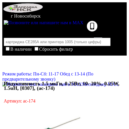
г Новосибирск
В наличии
Сбросить фильтр
Корзина пуста
Очистить корзину
Режим работы: Пн-Сб: 11-17 Обед с 13-14 (По
предварительному звонку)
Индуктивность 1.5 мкГн, 0.25Вт, 10- 20%, 0.25W,
Мессенджер MAX
1.5uH, [0307], (ac-174)
Артикул: ac-174