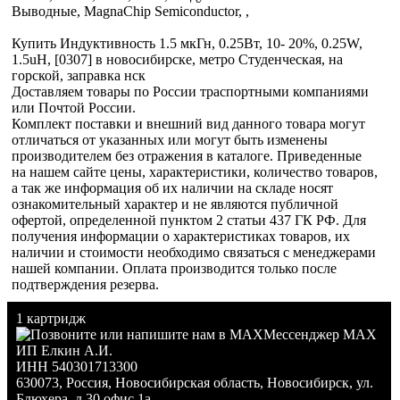
Выводные, MagnaChip Semiconductor, ,
Купить Индуктивность 1.5 мкГн, 0.25Вт, 10- 20%, 0.25W,
1.5uH, [0307] в новосибирске, метро Студенческая, на
горской, заправка нск
Доставляем товары по России траспортными компаниями
или Почтой России.
Комплект поставки и внешний вид данного товара могут
отличаться от указанных или могут быть изменены
производителем без отражения в каталоге. Приведенные
на нашем сайте цены, характеристики, количество товаров,
а так же информация об их наличии на складе носят
ознакомительный характер и не являются публичной
офертой, определенной пунктом 2 статьи 437 ГК РФ. Для
получения информации о характеристиках товаров, их
наличии и стоимости необходимо связаться с менеджерами
нашей компании. Оплата производится только после
подтверждения резерва.
1 картридж
Мессенджер MAX
ИП Елкин А.И.
ИНН 540301713300
630073
,
Россия
,
Новосибирская область
,
Новосибирск
,
ул.
Блюхера, д.30 офис 1а