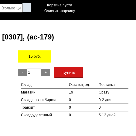
Корзина пуста
Очистить корзину
[0307], (ac-179)
15
руб.
Остаток
Купить
-
+
Склад
Остаток, ед.
Поставка
Магазин
19
Сразу
Склад новосибирска
0
0-2 дня
Транзит
0
0
Склад удаленный
0
5-12 дней