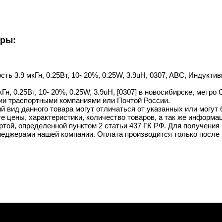
уры:
сть 3.9 мкГн, 0.25Вт, 10- 20%, 0.25W, 3.9uH, 0307, ABC, Индук
Гн, 0.25Вт, 10- 20%, 0.25W, 3.9uH, [0307] в новосибирске, метро 
ии траспортными компаниями или Почтой России.
й вид данного товара могут отличаться от указанных или могут
 цены, характеристики, количество товаров, а так же информац
той, определенной пунктом 2 статьи 437 ГК РФ. Для получения 
неджерами нашей компании. Оплата производится только после 