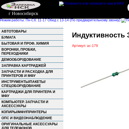
г Новосибирск
Режим работы: Пн-Сб: 11-17 Обед с 13-14 (По предварительному звонку)
АВТОТОВАРЫ
Индуктивность 3.9
БУМАГА
БЫТОВАЯ И ПРОФ. ХИМИЯ
Артикул: ac-179
ВОРОНКИ, ПРОБКИ,
ПЕРЕХОДНИКИ
ДЕМООБОРУДОВАНИЕ
ЗАПРАВКА КАРТРИДЖЕЙ
ЗАПЧАСТИ И РАСХОДКА ДЛЯ
ПРИНТЕРОВ И МФУ
ИНСТРУМЕНТЫ/ПАКЕТЫ/
СПЕЦОБОРУДОВАНИЕ
КАРТРИДЖИ ДЛЯ ПРИНТЕРА И
МФУ
КОМПЬЮТЕР. ЗАПЧАСТИ И
АКСЕССУАРЫ
КОПИРЫ/МФУ/ПРИНТЕРЫ
ОПС И ВИДЕОНАБЛЮДЕНИЕ
ОРИГИНАЛЬНЫЕ АКСЕССУАРЫ
ДЛЯ ТЕЛЕФОНОВ