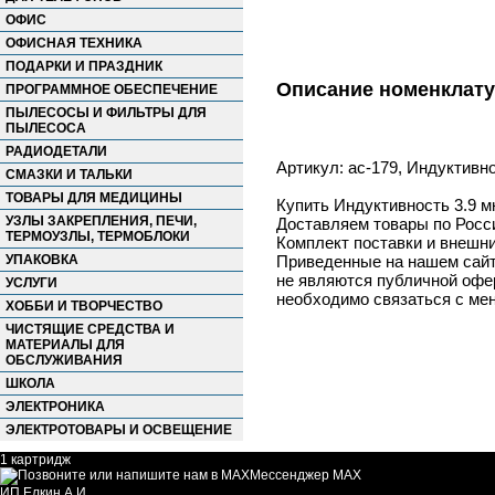
ОФИС
ОФИСНАЯ ТЕХНИКА
ПОДАРКИ И ПРАЗДНИК
Описание номенклат
ПРОГРАММНОЕ ОБЕСПЕЧЕНИЕ
ПЫЛЕСОСЫ И ФИЛЬТРЫ ДЛЯ
ПЫЛЕСОСА
РАДИОДЕТАЛИ
Артикул: ac-179, Индуктивно
СМАЗКИ И ТАЛЬКИ
ТОВАРЫ ДЛЯ МЕДИЦИНЫ
Купить Индуктивность 3.9 мк
УЗЛЫ ЗАКРЕПЛЕНИЯ, ПЕЧИ,
Доставляем товары по Росс
ТЕРМОУЗЛЫ, ТЕРМОБЛОКИ
Комплект поставки и внешни
УПАКОВКА
Приведенные на нашем сайте
не являются публичной офер
УСЛУГИ
необходимо связаться с ме
ХОББИ И ТВОРЧЕСТВО
ЧИСТЯЩИЕ СРЕДСТВА И
МАТЕРИАЛЫ ДЛЯ
ОБСЛУЖИВАНИЯ
ШКОЛА
ЭЛЕКТРОНИКА
ЭЛЕКТРОТОВАРЫ И ОСВЕЩЕНИЕ
1 картридж
Мессенджер MAX
ИП Елкин А.И.