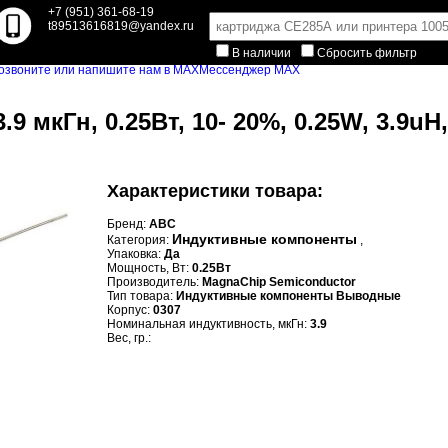
+7 (951) 361-68-19
t89513616819@yandex.ru
В наличии
Сбросить фильтр
Мессенджер MAX
 мкГн, 0.25Вт, 10- 20%, 0.25W, 3.9uH, 
Характеристики товара:
Бренд:
ABC
Индуктивные компоненты
Категория:
,
Упаковка:
Да
Мощность, Вт:
0.25Вт
Производитель:
MagnaChip Semiconductor
Тип товара:
Индуктивные компоненты Выводные
Корпус:
0307
Номинальная индуктивность, мкГн:
3.9
Вес, гр.: