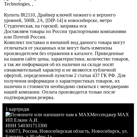
Technologies, ,
Купить IR2110, Драйвер ключей нижнего и верхнего
уровней, 500В, 2А, [DIP-14] в новосибирске, метро
Студенческая, на горской, заправка нск
Доставляем товары по России траспортными компаниями
или Почтой России.
Комплект поставки и внешний вид данного товара могут
отличаться от указанных или могут быть изменены
производителем без отражения в каталоге. Приведенные
на нашем сайте цены, характеристики, количество товаров,
а так же информация об их наличии на складе носят
ознакомительный характер и не являются публичной
офертой, определенной пунктом 2 статьи 437 ГК РФ. Для
получения информации о характеристиках товаров, их
наличии и стоимости необходимо связаться с менеджерами
нашей компании. Оплата производится только после
подтверждения резерва.
1 картридж
Мессенджер MAX
ИП Елкин А.И.
ИНН 540301713300
630073
,
Россия
,
Новосибирская область
,
Новосибирск
,
ул.
Блюхера, д.30 офис 1а