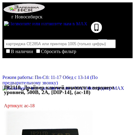
г Новосибирск
В наличии
Сбросить фильтр
Корзина пуста
Очистить корзину
Режим работы: Пн-Сб: 11-17 Обед с 13-14 (По
предварительному звонку)
IR2110, Драйвер ключей нижнего и верхнего
Мессенджер MAX
уровней, 500В, 2А, [DIP-14], (ac-18)
Артикул: ac-18