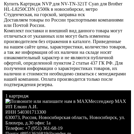
Купить Картридж NVP для NV-TN-321T Cyan для Brother
HL-L8250CDN (1500k в новосибирске, метро
Студенческая, на горской, заправка нск
Доставляем товары по России траспортными компаниями
или Почтой России.
Комплект поставки и внешний вид данного товара могут
отличаться от указанных или могут быть изменены
производителем без отражения в каталоге. Приведенные
на нашем сайте цены, характеристики, количество товаров,
а так же информация об их наличии на складе носят
ознакомительный характер и не являются публичной
офертой, определенной пунктом 2 статьи 437 ГК РФ. Для
получения информации о характеристиках товаров, их
наличии и стоимости необходимо связаться с менеджерами
нашей компании. Оплата производится только после
подтверждения резерва.
1 картридж
Мессенджер MAX
ИП Елкин А.И.
ИНН 540301713300
630073
,
Россия
,
Новосибирская область
,
Новосибирск
,
ул.
Блюхера, д.30 офис 1а
Телефон:
+7 (951) 361-68-19
Почта:
t89513616819@yandex.ru