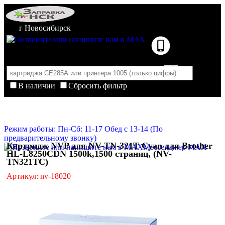
г Новосибирск
В наличии
Сбросить фильтр
Корзина пуста
Очистить корзину
Режим работы: Пн-Сб: 11-17 Обед с 13-14 (По
предварительному звонку)
Картридж NVP для NV-TN-321T Cyan для Brother
Мессенджер MAX
HL-L8250CDN 1500k,1500 страниц, (NV-
TN321TC)
Артикул: nv-18020