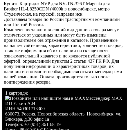
Купить Картридж NVP для NV-TN-326T Magenta для
Brother HL-L8250CDN (4000k в новосибирске, метро
Студенческая, на горской, заправка нск
Доставляем товары по России траспортными компаниями
или Почтой России.
Комплект поставки и внешний вид данного товара могут
отличаться от указанных или могут быть изменены
производителем без отражения в каталоге. Приведенные
на нашем сайте цены, характеристики, количество товаров,
а так же информация об их наличии на складе носят
ознакомительный характер и не являются публичной
офертой, определенной пунктом 2 статьи 437 ГК РФ. Для
получения информации о характеристиках товаров, их
наличии и стоимости необходимо связаться с менеджерами
нашей компании. Оплата производится только после
подтверждения резерва.
1 картридж
Мессенджер MAX
ИП Елкин А.И.
ИНН 540301713300
630073
,
Россия
,
Новосибирская область
,
Новосибирск
,
ул.
Блюхера, д.30 офис 1а
Телефон:
+7 (951) 361-68-19
Почта:
t89513616819@yandex.ru