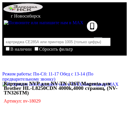
г Новосибирск
В наличии
Сбросить фильтр
Корзина пуста
Очистить корзину
Режим работы: Пн-Сб: 11-17 Обед с 13-14 (По
предварительному звонку)
Картридж NVP для NV-TN-326T Magenta для
Мессенджер MAX
Brother HL-L8250CDN 4000k,4000 страниц, (NV-
TN326TM)
Артикул: nv-18029