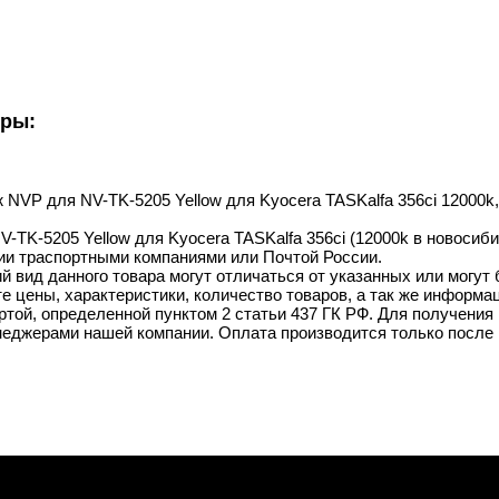
уры:
ж NVP для NV-TK-5205 Yellow для Kyocera TASKalfa 356ci 12000k
-TK-5205 Yellow для Kyocera TASKalfa 356ci (12000k в новосибир
ии траспортными компаниями или Почтой России.
й вид данного товара могут отличаться от указанных или могут
 цены, характеристики, количество товаров, а так же информац
той, определенной пунктом 2 статьи 437 ГК РФ. Для получения 
неджерами нашей компании. Оплата производится только после 