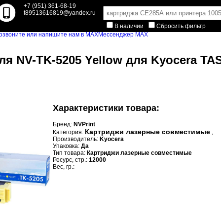
+7 (951) 361-68-19
t89513616819@yandex.ru
В наличии
Сбросить фильтр
Мессенджер MAX
я NV-TK-5205 Yellow для Kyocera TASK
Характеристики товара:
Бренд:
NVPrint
Картриджи лазерные совместимые
Категория:
,
Производитель:
Kyocera
Упаковка:
Да
Тип товара:
Картриджи лазерные совместимые
Ресурс, стр.:
12000
Вес, гр.: