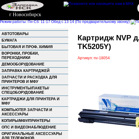
г Новосибирск
Режим работы: Пн-Сб: 11-17 Обед с 13-14 (По предварительному звонку)
АВТОТОВАРЫ
Картридж NVP дл
БУМАГА
TK5205Y)
БЫТОВАЯ И ПРОФ. ХИМИЯ
ВОРОНКИ, ПРОБКИ,
ПЕРЕХОДНИКИ
Артикул: nv-18054
ДЕМООБОРУДОВАНИЕ
ЗАПРАВКА КАРТРИДЖЕЙ
ЗАПЧАСТИ И РАСХОДКА ДЛЯ
ПРИНТЕРОВ И МФУ
ИНСТРУМЕНТЫ/ПАКЕТЫ/
СПЕЦОБОРУДОВАНИЕ
КАРТРИДЖИ ДЛЯ ПРИНТЕРА И
МФУ
КОМПЬЮТЕР. ЗАПЧАСТИ И
АКСЕССУАРЫ
КОПИРЫ/МФУ/ПРИНТЕРЫ
ОПС И ВИДЕОНАБЛЮДЕНИЕ
ОРИГИНАЛЬНЫЕ АКСЕССУАРЫ
ДЛЯ ТЕЛЕФОНОВ