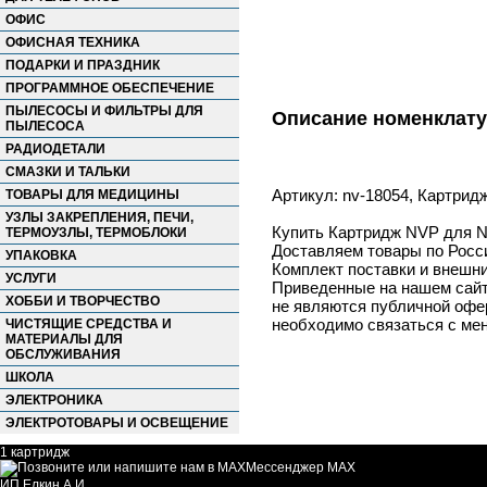
ОФИС
ОФИСНАЯ ТЕХНИКА
ПОДАРКИ И ПРАЗДНИК
ПРОГРАММНОЕ ОБЕСПЕЧЕНИЕ
ПЫЛЕСОСЫ И ФИЛЬТРЫ ДЛЯ
Описание номенклат
ПЫЛЕСОСА
РАДИОДЕТАЛИ
СМАЗКИ И ТАЛЬКИ
Артикул: nv-18054, Картрид
ТОВАРЫ ДЛЯ МЕДИЦИНЫ
УЗЛЫ ЗАКРЕПЛЕНИЯ, ПЕЧИ,
Купить Картридж NVP для NV
ТЕРМОУЗЛЫ, ТЕРМОБЛОКИ
Доставляем товары по Росс
УПАКОВКА
Комплект поставки и внешни
УСЛУГИ
Приведенные на нашем сайте
ХОББИ И ТВОРЧЕСТВО
не являются публичной офер
необходимо связаться с ме
ЧИСТЯЩИЕ СРЕДСТВА И
МАТЕРИАЛЫ ДЛЯ
ОБСЛУЖИВАНИЯ
ШКОЛА
ЭЛЕКТРОНИКА
ЭЛЕКТРОТОВАРЫ И ОСВЕЩЕНИЕ
1 картридж
Мессенджер MAX
ИП Елкин А.И.