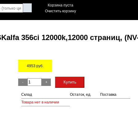
Корзина пуста
Очистить корзину
alfa 356ci 12000k,12000 страниц, (NV
4953
руб.
Остаток
Купить
-
+
Склад
Остаток, ед.
Поставка
Товара нет в наличии