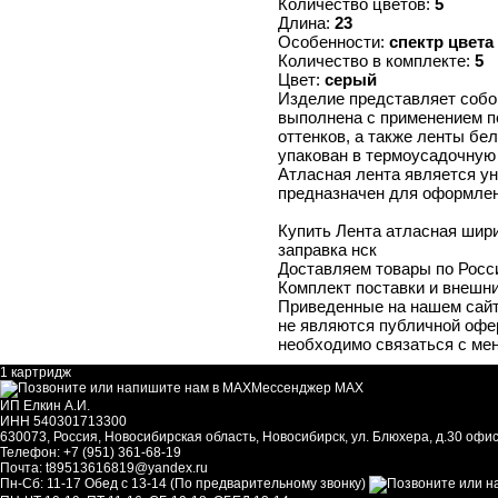
Количество цветов:
5
Длина:
23
Особенности:
спектр цвета
Количество в комплекте:
5
Цвет:
серый
Изделие представляет собой
выполнена с применением по
оттенков, а также ленты бе
упакован в термоусадочную 
Атласная лента является у
предназначен для оформлени
Купить Лента атласная шир
заправка нск
Доставляем товары по Росс
Комплект поставки и внешни
Приведенные на нашем сайте
не являются публичной офер
необходимо связаться с ме
1 картридж
Мессенджер MAX
ИП Елкин А.И.
ИНН 540301713300
630073
,
Россия
,
Новосибирская область
,
Новосибирск
,
ул. Блюхера, д.30 офис
Телефон:
+7 (951) 361-68-19
Почта:
t89513616819@yandex.ru
Пн-Сб: 11-17 Обед с 13-14 (По предварительному звонку)