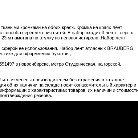
 ткаными кромками на обоих краях. Кромка на краях лент
 способа переплетения нитей. В набор входит 3 ленты серых
й 23 м намотана на втулку из пенополистирола. Набор лент
й сферой ее использования. Набор лент атласных BRAUBERG
истике для оформления букетов.,
1497 в новосибирске, метро Студенческая, на горской,
 быть изменены производителем без отражения в каталоге.
ия об их наличии на складе носят ознакомительный характер и
информации о характеристиках товаров, их наличии и стоимост
подтверждения резерва.