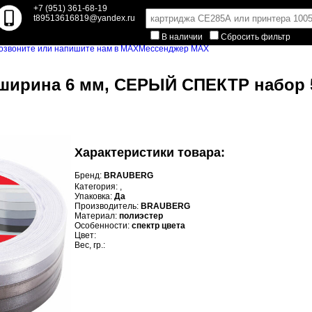
+7 (951) 361-68-19
t89513616819@yandex.ru
В наличии
Сбросить фильтр
Мессенджер MAX
 ширина 6 мм, СЕРЫЙ СПЕКТР набор 5
Характеристики товара:
Бренд:
BRAUBERG
Категория:
,
Упаковка:
Да
Производитель:
BRAUBERG
Материал:
полиэстер
Особенности:
спектр цвета
Цвет:
Вес, гр.: