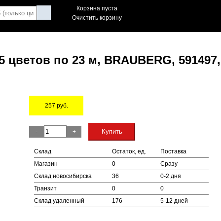
Корзина пуста
Очистить корзину
 цветов по 23 м, BRAUBERG, 591497,
257
руб.
Остаток
Купить
-
+
Склад
Остаток, ед.
Поставка
Магазин
0
Сразу
Склад новосибирска
36
0-2 дня
Транзит
0
0
Склад удаленный
176
5-12 дней