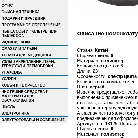
ОФИС
ОФИСНАЯ ТЕХНИКА
ПОДАРКИ И ПРАЗДНИК
ПРОГРАММНОЕ ОБЕСПЕЧЕНИЕ
ПЫЛЕСОСЫ И ФИЛЬТРЫ ДЛЯ
Описание номенклат
ПЫЛЕСОСА
РАДИОДЕТАЛИ
СМАЗКИ И ТАЛЬКИ
Страна:
Китай
Ширина ленты:
6
ТОВАРЫ ДЛЯ МЕДИЦИНЫ
Материал:
полиэстер
УЗЛЫ ЗАКРЕПЛЕНИЯ, ПЕЧИ,
Количество цветов:
5
ТЕРМОУЗЛЫ, ТЕРМОБЛОКИ
Длина:
23
УПАКОВКА
Особенности:
спектр цвета
УСЛУГИ
Количество в комплекте:
5
ХОББИ И ТВОРЧЕСТВО
Цвет:
серый
Изделие представляет собой
ЧИСТЯЩИЕ СРЕДСТВА И
МАТЕРИАЛЫ ДЛЯ
выполнена с применением по
ОБСЛУЖИВАНИЯ
оттенков, а также ленты бел
ШКОЛА
упакован в термоусадочную 
Атласная лента является у
ЭЛЕКТРОНИКА
предназначен для оформлени
ЭЛЕКТРОТОВАРЫ И ОСВЕЩЕНИЕ
Артикул: sm-18126, Лента
Ширина ленты:
6
Материал:
полиэстер