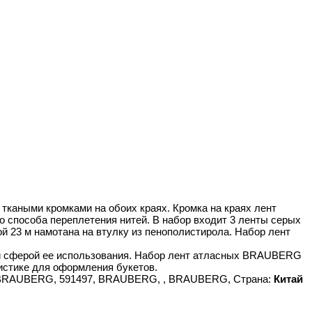
 ткаными кромками на обоих краях. Кромка на краях лент
 способа переплетения нитей. В набор входит 3 ленты серых
ой 23 м намотана на втулку из пенополистирола. Набор лент
й сферой ее использования. Набор лент атласных BRAUBERG
истике для оформления букетов.
м, BRAUBERG, 591497, BRAUBERG, , BRAUBERG, Страна:
Китай