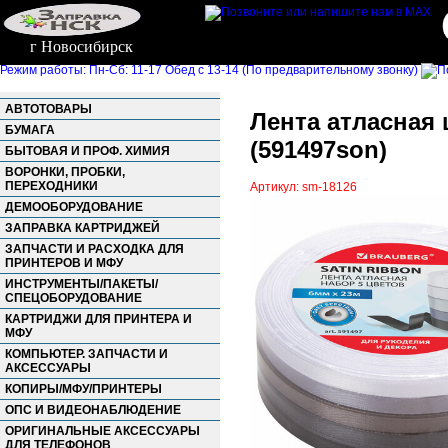
г Новосибирск
Режим работы: Пн-Сб: 11-17 Обед с 13-14 (По предварительному звонку)
АВТОТОВАРЫ
Лента атласная
БУМАГА
(591497son)
БЫТОВАЯ И ПРОФ. ХИМИЯ
ВОРОНКИ, ПРОБКИ,
ПЕРЕХОДНИКИ
Артикул: sm-18126
ДЕМООБОРУДОВАНИЕ
ЗАПРАВКА КАРТРИДЖЕЙ
ЗАПЧАСТИ И РАСХОДКА ДЛЯ
ПРИНТЕРОВ И МФУ
ИНСТРУМЕНТЫ/ПАКЕТЫ/
СПЕЦОБОРУДОВАНИЕ
КАРТРИДЖИ ДЛЯ ПРИНТЕРА И
МФУ
КОМПЬЮТЕР. ЗАПЧАСТИ И
АКСЕССУАРЫ
КОПИРЫ/МФУ/ПРИНТЕРЫ
ОПС И ВИДЕОНАБЛЮДЕНИЕ
ОРИГИНАЛЬНЫЕ АКСЕССУАРЫ
ДЛЯ ТЕЛЕФОНОВ