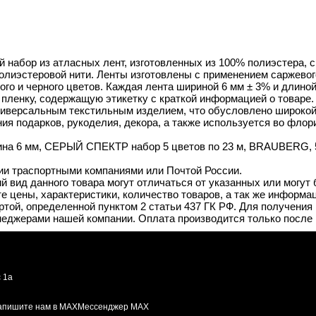
 набор из атласных лент, изготовленных из 100% полиэстера, с
лиэстеровой нити. Ленты изготовлены с применением саржевого
лого и черного цветов. Каждая лента шириной 6 мм ± 3% и длино
пленку, содержащую этикетку с краткой информацией о товаре.
ниверсальным текстильным изделием, что обусловлено широко
я подарков, рукоделия, декора, а также используется во флор
ина 6 мм, СЕРЫЙ СПЕКТР набор 5 цветов по 23 м, BRAUBERG, 59
ии траспортными компаниями или Почтой России.
й вид данного товара могут отличаться от указанных или могут
 цены, характеристики, количество товаров, а так же информац
той, определенной пунктом 2 статьи 437 ГК РФ. Для получения 
неджерами нашей компании. Оплата производится только после 
 1а
Мессенджер MAX