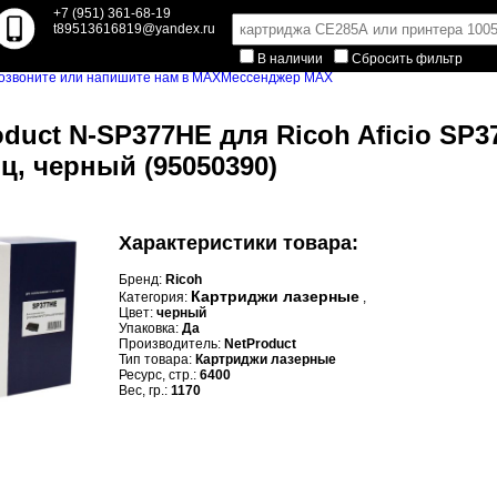
+7 (951) 361-68-19
t89513616819@yandex.ru
В наличии
Сбросить фильтр
Мессенджер MAX
oduct N-SP377HE для Ricoh Aficio S
иц, черный (95050390)
Характеристики товара:
Бренд:
Ricoh
Картриджи лазерные
Категория:
,
Цвет:
черный
Упаковка:
Да
Производитель:
NetProduct
Тип товара:
Картриджи лазерные
Ресурс, стр.:
6400
Вес, гр.:
1170