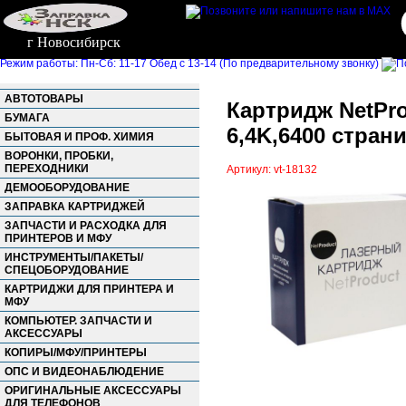
г Новосибирск
Режим работы: Пн-Сб: 11-17 Обед с 13-14 (По предварительному звонку)
АВТОТОВАРЫ
Картридж NetPr
БУМАГА
6,4K,6400 стран
БЫТОВАЯ И ПРОФ. ХИМИЯ
ВОРОНКИ, ПРОБКИ,
ПЕРЕХОДНИКИ
Артикул: vt-18132
ДЕМООБОРУДОВАНИЕ
ЗАПРАВКА КАРТРИДЖЕЙ
ЗАПЧАСТИ И РАСХОДКА ДЛЯ
ПРИНТЕРОВ И МФУ
ИНСТРУМЕНТЫ/ПАКЕТЫ/
СПЕЦОБОРУДОВАНИЕ
КАРТРИДЖИ ДЛЯ ПРИНТЕРА И
МФУ
КОМПЬЮТЕР. ЗАПЧАСТИ И
АКСЕССУАРЫ
КОПИРЫ/МФУ/ПРИНТЕРЫ
ОПС И ВИДЕОНАБЛЮДЕНИЕ
ОРИГИНАЛЬНЫЕ АКСЕССУАРЫ
ДЛЯ ТЕЛЕФОНОВ