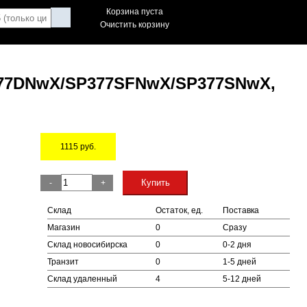
Корзина пуста
Очистить корзину
P377DNwX/SP377SFNwX/SP377SNwX,
1115
руб.
Остаток
Купить
-
+
Склад
Остаток, ед.
Поставка
Магазин
0
Сразу
Склад новосибирска
0
0-2 дня
Транзит
0
1-5 дней
Склад удаленный
4
5-12 дней