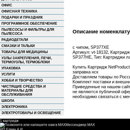
ОФИС
ОФИСНАЯ ТЕХНИКА
ПОДАРКИ И ПРАЗДНИК
ПРОГРАММНОЕ ОБЕСПЕЧЕНИЕ
ПЫЛЕСОСЫ И ФИЛЬТРЫ ДЛЯ
Описание номенклат
ПЫЛЕСОСА
РАДИОДЕТАЛИ
СМАЗКИ И ТАЛЬКИ
с чипом, SP377XE
Артикул: vt-18132, Картрид
ТОВАРЫ ДЛЯ МЕДИЦИНЫ
SP377HE, Тип: Картриджи ла
УЗЛЫ ЗАКРЕПЛЕНИЯ, ПЕЧИ,
ТЕРМОУЗЛЫ, ТЕРМОБЛОКИ
Купить Картридж NetProduc
УПАКОВКА
заправка нск
УСЛУГИ
Доставляем товары по Росс
ХОББИ И ТВОРЧЕСТВО
Комплект поставки и внешни
Приведенные на нашем сайте
ЧИСТЯЩИЕ СРЕДСТВА И
МАТЕРИАЛЫ ДЛЯ
не являются публичной офер
ОБСЛУЖИВАНИЯ
необходимо связаться с ме
ШКОЛА
ЭЛЕКТРОНИКА
ЭЛЕКТРОТОВАРЫ И ОСВЕЩЕНИЕ
1 картридж
Мессенджер MAX
ИП Елкин А.И.