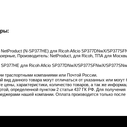
уры:
ж NetProduct (N-SP377HE) для Ricoh Aficio SP377DNwX/SP377SF
зерные, Производитель: NetProduct, для Ricoh, ТПА для Москв
t SP377HE для Ricoh Aficio SP377DNwX/SP377SFNwX/SP377SNwX, 
ии траспортными компаниями или Почтой России.
й вид данного товара могут отличаться от указанных или могут
 цены, характеристики, количество товаров, а так же информац
той, определенной пунктом 2 статьи 437 ГК РФ. Для получения 
неджерами нашей компании. Оплата производится только после 