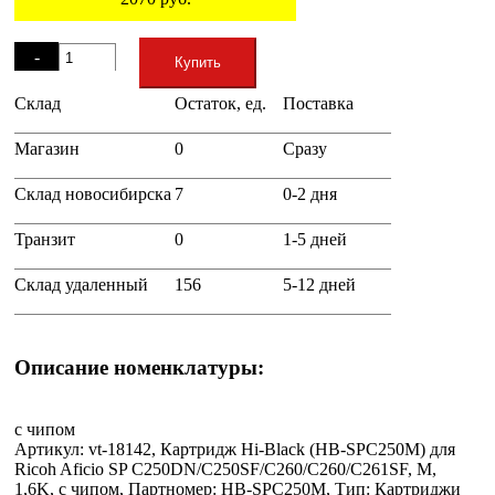
Остаток
-
Купить
Склад
Остаток, ед.
Поставка
+
Магазин
0
Сразу
Склад новосибирска
7
0-2 дня
Транзит
0
1-5 дней
Склад удаленный
156
5-12 дней
Описание номенклатуры:
с чипом
Артикул: vt-18142, Картридж Hi-Black (HB-SPC250M) для
Ricoh Aficio SP C250DN/C250SF/C260/C260/C261SF, M,
1,6K, с чипом, Партномер: HB-SPC250M, Тип: Картриджи