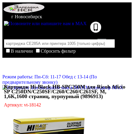
г Новосибирск
В наличии
Сбросить фильтр
Корзина пуста
Очистить корзину
Режим работы: Пн-Сб: 11-17 Обед с 13-14 (По
предварительному звонку)
Картридж Hi-Black HB-SPC250M для Ricoh Aficio
Мессенджер MAX
SP C250DN/C250SF/C260/C260/C261SF, M,
1,6K,1600 страниц, пурпурный (9896913)
Артикул: vt-18142