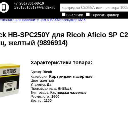
+7 (951) 361-68-19
t89513616819@yandex.ru
В наличии
Сбросить фильтр
Мессенджер MAX
ck HB-SPC250Y для Ricoh Aficio SP C2
иц, желтый (9896914)
Характеристики товара:
Бренд:
Ricoh
Картриджи лазерные
Категория:
,
Цвет:
желтый
Упаковка:
Да
Производитель:
Hi-Black
Тип товара:
Картриджи лазерные
Ресурс, стр.:
1600
Вес, гр.:
1100