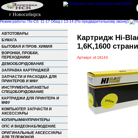
г Новосибирск
Режим работы: Пн-Сб: 11-17 Обед с 13-14 (По предварительному звонку)
АВТОТОВАРЫ
Картридж Hi-Bla
БУМАГА
1,6K,1600 стран
БЫТОВАЯ И ПРОФ. ХИМИЯ
ВОРОНКИ, ПРОБКИ,
ПЕРЕХОДНИКИ
Артикул: vt-18143
ДЕМООБОРУДОВАНИЕ
ЗАПРАВКА КАРТРИДЖЕЙ
ЗАПЧАСТИ И РАСХОДКА ДЛЯ
ПРИНТЕРОВ И МФУ
ИНСТРУМЕНТЫ/ПАКЕТЫ/
СПЕЦОБОРУДОВАНИЕ
КАРТРИДЖИ ДЛЯ ПРИНТЕРА И
МФУ
КОМПЬЮТЕР. ЗАПЧАСТИ И
АКСЕССУАРЫ
КОПИРЫ/МФУ/ПРИНТЕРЫ
ОПС И ВИДЕОНАБЛЮДЕНИЕ
ОРИГИНАЛЬНЫЕ АКСЕССУАРЫ
ДЛЯ ТЕЛЕФОНОВ