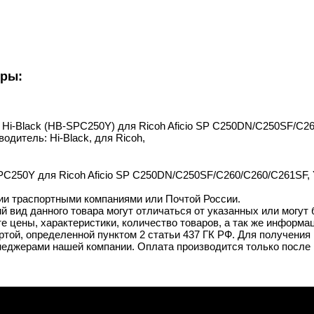
уры:
ж Hi-Black (HB-SPC250Y) для Ricoh Aficio SP C250DN/C250SF/C26
одитель: Hi-Black, для Ricoh,
PC250Y для Ricoh Aficio SP C250DN/C250SF/C260/C260/C261SF, Y,
ии траспортными компаниями или Почтой России.
й вид данного товара могут отличаться от указанных или могут
 цены, характеристики, количество товаров, а так же информац
той, определенной пунктом 2 статьи 437 ГК РФ. Для получения 
неджерами нашей компании. Оплата производится только после 