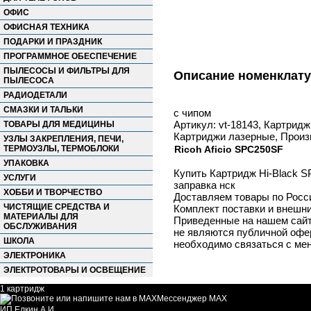
ОФИС
ОФИСНАЯ ТЕХНИКА
ПОДАРКИ И ПРАЗДНИК
ПРОГРАММНОЕ ОБЕСПЕЧЕНИЕ
ПЫЛЕСОСЫ И ФИЛЬТРЫ ДЛЯ
Описание номенклат
ПЫЛЕСОСА
РАДИОДЕТАЛИ
СМАЗКИ И ТАЛЬКИ
с чипом
Артикул: vt-18143, Картрид
ТОВАРЫ ДЛЯ МЕДИЦИНЫ
Картриджи лазерные, Произв
УЗЛЫ ЗАКРЕПЛЕНИЯ, ПЕЧИ,
ТЕРМОУЗЛЫ, ТЕРМОБЛОКИ
Ricoh Aficio SPC250SF
УПАКОВКА
Купить Картридж Hi-Black S
УСЛУГИ
заправка нск
ХОББИ И ТВОРЧЕСТВО
Доставляем товары по Росс
ЧИСТЯЩИЕ СРЕДСТВА И
Комплект поставки и внешни
МАТЕРИАЛЫ ДЛЯ
Приведенные на нашем сайте
ОБСЛУЖИВАНИЯ
не являются публичной офер
ШКОЛА
необходимо связаться с ме
ЭЛЕКТРОНИКА
ЭЛЕКТРОТОВАРЫ И ОСВЕЩЕНИЕ
1 картридж
Мессенджер MAX
ИП Елкин А.И.