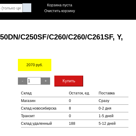
Корзина пуста
Очистить корзину
50DN/C250SF/C260/C260/C261SF, Y,
2070
руб.
Остаток
Купить
-
+
Склад
Остаток, ед.
Поставка
Магазин
0
Сразу
Склад новосибирска
8
0-2 дня
Транзит
0
1-5 дней
Склад удаленный
188
5-12 дней