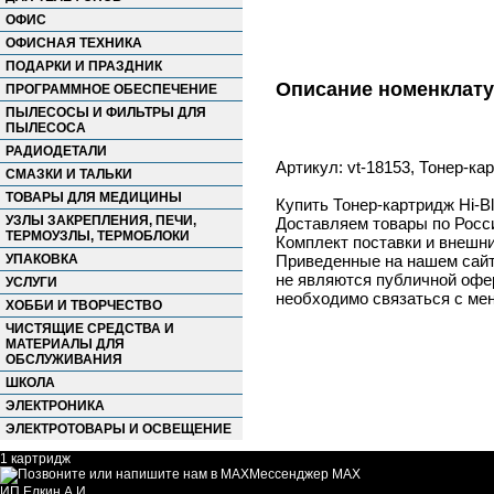
ОФИС
ОФИСНАЯ ТЕХНИКА
ПОДАРКИ И ПРАЗДНИК
Описание номенклат
ПРОГРАММНОЕ ОБЕСПЕЧЕНИЕ
ПЫЛЕСОСЫ И ФИЛЬТРЫ ДЛЯ
ПЫЛЕСОСА
РАДИОДЕТАЛИ
Артикул: vt-18153, Тонер-кар
СМАЗКИ И ТАЛЬКИ
ТОВАРЫ ДЛЯ МЕДИЦИНЫ
Купить Тонер-картридж Hi-Bl
УЗЛЫ ЗАКРЕПЛЕНИЯ, ПЕЧИ,
Доставляем товары по Росс
ТЕРМОУЗЛЫ, ТЕРМОБЛОКИ
Комплект поставки и внешни
УПАКОВКА
Приведенные на нашем сайте
не являются публичной офер
УСЛУГИ
необходимо связаться с ме
ХОББИ И ТВОРЧЕСТВО
ЧИСТЯЩИЕ СРЕДСТВА И
МАТЕРИАЛЫ ДЛЯ
ОБСЛУЖИВАНИЯ
ШКОЛА
ЭЛЕКТРОНИКА
ЭЛЕКТРОТОВАРЫ И ОСВЕЩЕНИЕ
1 картридж
Мессенджер MAX
ИП Елкин А.И.