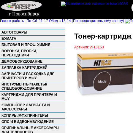
г Новосибирск
Режим работы: Пн-Сб: 11-17 Обед с 13-14 (По предварительному звонку)
АВТОТОВАРЫ
Тонер-картридж H
БУМАГА
БЫТОВАЯ И ПРОФ. ХИМИЯ
Артикул: vt-18153
ВОРОНКИ, ПРОБКИ,
ПЕРЕХОДНИКИ
ДЕМООБОРУДОВАНИЕ
ЗАПРАВКА КАРТРИДЖЕЙ
ЗАПЧАСТИ И РАСХОДКА ДЛЯ
ПРИНТЕРОВ И МФУ
ИНСТРУМЕНТЫ/ПАКЕТЫ/
СПЕЦОБОРУДОВАНИЕ
КАРТРИДЖИ ДЛЯ ПРИНТЕРА И
МФУ
КОМПЬЮТЕР. ЗАПЧАСТИ И
АКСЕССУАРЫ
КОПИРЫ/МФУ/ПРИНТЕРЫ
ОПС И ВИДЕОНАБЛЮДЕНИЕ
ОРИГИНАЛЬНЫЕ АКСЕССУАРЫ
ДЛЯ ТЕЛЕФОНОВ