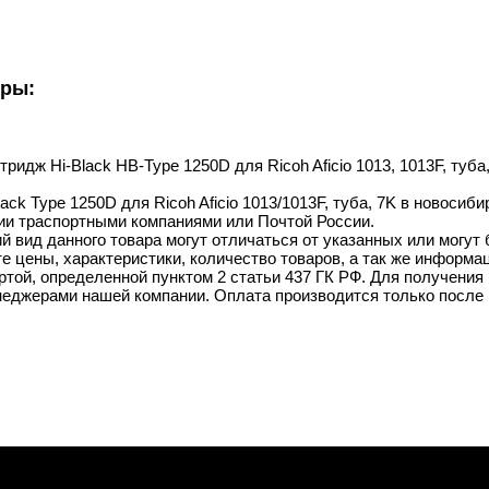
уры:
тридж Hi-Black HB-Type 1250D для Ricoh Aficio 1013, 1013F, туба,
ack Type 1250D для Ricoh Aficio 1013/1013F, туба, 7K в новосиби
ии траспортными компаниями или Почтой России.
й вид данного товара могут отличаться от указанных или могут
 цены, характеристики, количество товаров, а так же информац
той, определенной пунктом 2 статьи 437 ГК РФ. Для получения 
неджерами нашей компании. Оплата производится только после 