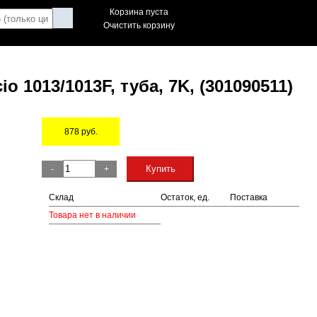
Корзина пуста
Очистить корзину
o 1013/1013F, туба, 7K, (301090511)
878
руб.
Остаток
Купить
-
+
Склад
Остаток, ед.
Поставка
Товара нет в наличии