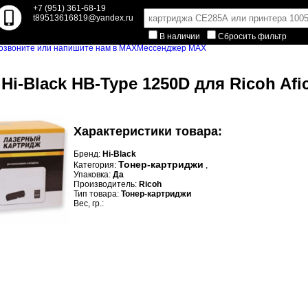
+7 (951) 361-68-19
t89513616819@yandex.ru
В наличии
Сбросить фильтр
Мессенджер MAX
i-Black HB-Type 1250D для Ricoh Afici
Характеристики товара:
Бренд:
Hi-Black
Тонер-картриджи
Категория:
,
Упаковка:
Да
Производитель:
Ricoh
Тип товара:
Тонер-картриджи
Вес, гр.: