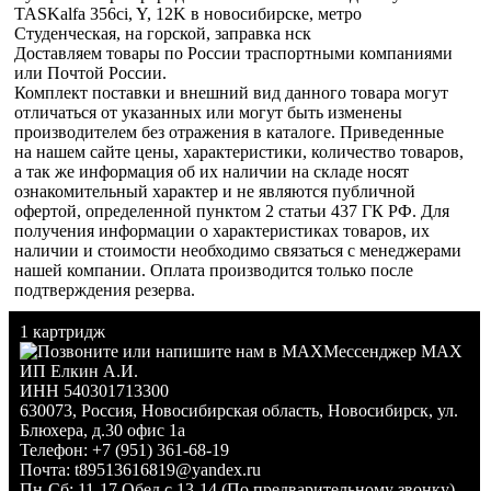
TASKalfa 356ci, Y, 12K в новосибирске, метро
Студенческая, на горской, заправка нск
Доставляем товары по России траспортными компаниями
или Почтой России.
Комплект поставки и внешний вид данного товара могут
отличаться от указанных или могут быть изменены
производителем без отражения в каталоге. Приведенные
на нашем сайте цены, характеристики, количество товаров,
а так же информация об их наличии на складе носят
ознакомительный характер и не являются публичной
офертой, определенной пунктом 2 статьи 437 ГК РФ. Для
получения информации о характеристиках товаров, их
наличии и стоимости необходимо связаться с менеджерами
нашей компании. Оплата производится только после
подтверждения резерва.
1 картридж
Мессенджер MAX
ИП Елкин А.И.
ИНН 540301713300
630073
,
Россия
,
Новосибирская область
,
Новосибирск
,
ул.
Блюхера, д.30 офис 1а
Телефон:
+7 (951) 361-68-19
Почта:
t89513616819@yandex.ru
Пн-Сб: 11-17 Обед с 13-14 (По предварительному звонку)