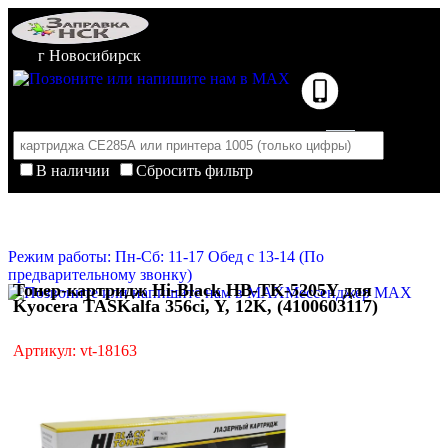
г Новосибирск
В наличии
Сбросить фильтр
Корзина пуста
Очистить корзину
Режим работы: Пн-Сб: 11-17 Обед с 13-14 (По
предварительному звонку)
Тонер-картридж Hi-Black HB-TK-5205Y для
Мессенджер MAX
Kyocera TASKalfa 356ci, Y, 12K, (4100603117)
Артикул: vt-18163