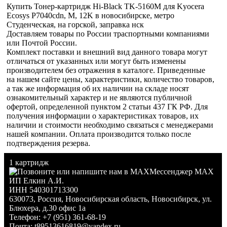
Купить Тонер-картридж Hi-Black TK-5160M для Kyocera
Ecosys P7040cdn, M, 12K в новосибирске, метро
Студенческая, на горской, заправка нск
Доставляем товары по России траспортными компаниями
или Почтой России.
Комплект поставки и внешний вид данного товара могут
отличаться от указанных или могут быть изменены
производителем без отражения в каталоге. Приведенные
на нашем сайте цены, характеристики, количество товаров,
а так же информация об их наличии на складе носят
ознакомительный характер и не являются публичной
офертой, определенной пунктом 2 статьи 437 ГК РФ. Для
получения информации о характеристиках товаров, их
наличии и стоимости необходимо связаться с менеджерами
нашей компании. Оплата производится только после
подтверждения резерва.
1 картридж
Мессенджер MAX
ИП Елкин А.И.
ИНН 540301713300
630073
,
Россия
,
Новосибирская область
,
Новосибирск
,
ул.
Блюхера, д.30 офис 1а
Телефон:
+7 (951) 361-68-19
Почта:
t89513616819@yandex.ru