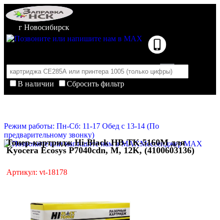
г Новосибирск
В наличии
Сбросить фильтр
Корзина пуста
Очистить корзину
Режим работы: Пн-Сб: 11-17 Обед с 13-14 (По
предварительному звонку)
Тонер-картридж Hi-Black HB-TK-5160M для
Мессенджер MAX
Kyocera Ecosys P7040cdn, M, 12K, (4100603136)
Артикул: vt-18178