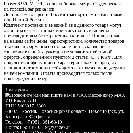
Phaser 6350, M, 10K в новосибирске, метро Студенческая,
на горской, заправка нск
Доставляем товары по России траспортными компаниями
или Почтой России.
Комплект поставки и внешний вид данного товара могут
отличаться от указанных или могут быть изменены
производителем без отражения в каталоге. Приведенные
на нашем сайте цены, характеристики, количество товаров,
а так же информация об их наличии на складе носят
ознакомительный характер и не являются публичной
офертой, определенной пунктом 2 статьи 437 ГК РФ. Для
получения информации о характеристиках товаров, их
наличии и стоимости необходимо связаться с менеджерами
нашей компании. Оплата производится только после
подтверждения резерва.
1 картридж
Мессенджер MAX
ИП Елкин А.И.
ИНН 540301713300
630073
,
Россия
,
Новосибирская область
,
Новосибирск
,
ул.
Блюхера, д.30 офис 1а
Телефон:
+7 (951) 361-68-19
Почта:
t89513616819@yandex.ru
Пн-Сб: 11-17 Обед с 13-14 (По предварительному звонку)