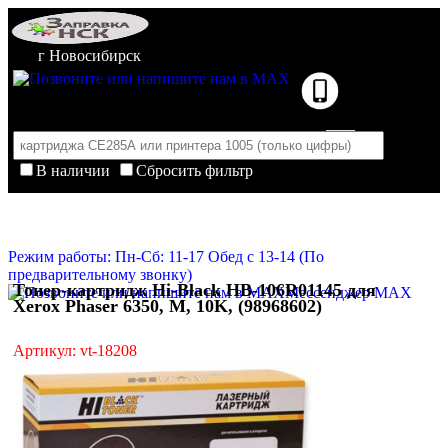
г Новосибирск
В наличии
Сбросить фильтр
Корзина пуста
Очистить корзину
Режим работы: Пн-Сб: 11-17 Обед с 13-14 (По
предварительному звонку)
Тонер-картридж Hi-Black HB-106R01145 для
Мессенджер MAX
Xerox Phaser 6350, M, 10K, (98968602)
Артикул: vt-18208