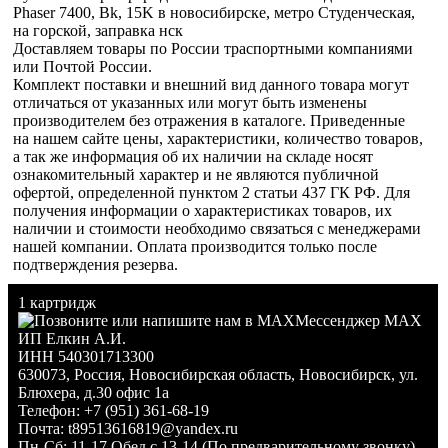
Phaser 7400, Bk, 15K в новосибирске, метро Студенческая,
на горской, заправка нск
Доставляем товары по России траспортными компаниями
или Почтой России.
Комплект поставки и внешний вид данного товара могут
отличаться от указанных или могут быть изменены
производителем без отражения в каталоге. Приведенные
на нашем сайте цены, характеристики, количество товаров,
а так же информация об их наличии на складе носят
ознакомительный характер и не являются публичной
офертой, определенной пунктом 2 статьи 437 ГК РФ. Для
получения информации о характеристиках товаров, их
наличии и стоимости необходимо связаться с менеджерами
нашей компании. Оплата производится только после
подтверждения резерва.
1 картридж
Мессенджер MAX
ИП Елкин А.И.
ИНН 540301713300
630073
,
Россия
,
Новосибирская область
,
Новосибирск
,
ул.
Блюхера, д.30 офис 1а
Телефон:
+7 (951) 361-68-19
Почта:
t89513616819@yandex.ru
Пн-Сб: 11-17 Обед с 13-14 (По предварительному звонку)